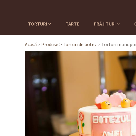
TORTURI
TARTE
PRĂJITURI
Acasă
>
Produse
>
Torturi de botez
>
Torturi monopor