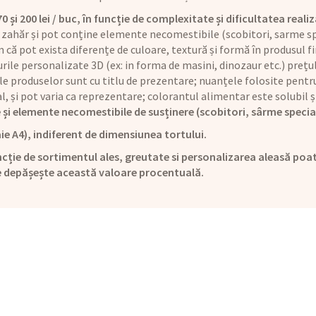
și 200 lei / buc, în funcție de complexitate și dificultatea realiz
 zahăr și pot conține elemente necomestibile (scobitori, sarme sp
că pot exista diferențe de culoare, textură și formă în produsul fi
rile personalizate 3D (ex: in forma de masini, dinozaur etc.) preț
le produselor sunt cu titlu de prezentare; nuanțele folosite pentru
ual, și pot varia ca reprezentare; colorantul alimentar este solubi
 și elemente necomestibile de susținere (scobitori, sârme specia
ie A4), indiferent de dimensiunea tortului.
cție de sortimentul ales, greutate si personalizarea aleasă poat
e depășește această valoare procentuală.