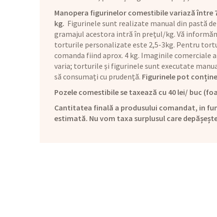
Manopera figurinelor comestibile variază între 70 
kg.
Figurinele sunt realizate manual din pastă de
gramajul acestora intră în prețul/kg. Vă informăm 
torturile personalizate este 2,5-3kg. Pentru tortu
comanda fiind aprox. 4 kg. Imaginile comerciale a
varia; torturile și figurinele sunt executate man
să consumați cu prudență.
Figurinele pot conține
Pozele comestibile se taxează cu 40 lei/ buc (foa
Cantitatea finală a produsului comandat, in fun
estimată. Nu vom taxa surplusul care depășeșt