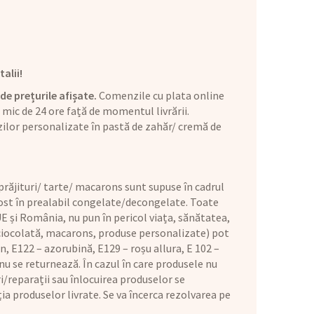
alii!
de prețurile afișate.
Comenzile cu plata online
mic de 24 ore față de momentul livrării.
ilor personalizate în pastă de zahăr/ cremă de
răjituri/ tarte/ macarons sunt supuse în cadrul
 fost în prealabil congelate/decongelate. Toate
E și România, nu pun în pericol viața, sănătatea,
 ciocolată, macarons, produse personalizate) pot
n, E122 – azorubină, E129 – roșu allura, E 102 –
u se returnează. În cazul în care produsele nu
i/reparații sau înlocuirea produselor se
ia produselor livrate. Se va încerca rezolvarea pe