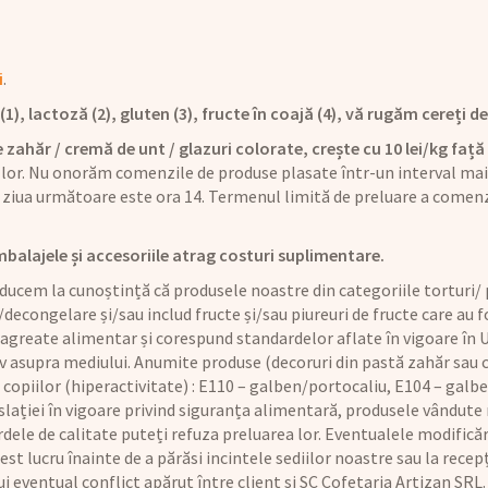
i
.
), lactoză (2), gluten (3), fructe în coajă (4), vă rugăm cereți det
 zahăr / cremă de unt / glazuri colorate, crește cu 10 lei/kg față 
 lor. Nu onorăm comenzile de produse plasate într-un interval mai 
ziua următoare este ora 14. Termenul limită de preluare a comenz
mbalajele și accesoriile atrag costuri suplimentare.
ucem la cunoștință că produsele noastre din categoriile torturi/ p
/decongelare și/sau includ fructe și/sau piureuri de fructe care au
 agreate alimentar și corespund standardelor aflate în vigoare în U
iv asupra mediului. Anumite produse (decoruri din pastă zahăr sau
copiilor (hiperactivitate) : E110 – galben/portocaliu, E104 – galbe
lației în vigoare privind siguranța alimentară, produsele vândute n
dele de calitate puteți refuza preluarea lor. Eventualele modificăr
t lucru înainte de a părăsi incintele sediilor noastre sau la recepț
rui eventual conflict apărut între client și SC Cofetaria Artizan SRL.