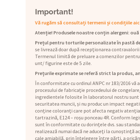
Important!
Vă rugăm să consultați termenii și condițiile aic
Atenție! Produsele noastre conțin alergeni: ouă (1
Prețul pentru torturile personalizate în pastă de
se livrează doar după recepționarea contravalorii
Termenul limită de preluare a comenzilor pentru 
unt/ figurine este de 5 zile.
Prețurile exprimate se referă strict la produs, a
În conformitate cu ordinul ANPC nr 183/2016 vă ad
procesului de fabricație procedeului de congelare
ingredientele folosite în laboratorul nostru sunt
securitatea muncii, și nu produc un impact negat
conține coloranți care pot afecta negativ atenția 
tartrazină, E124 – roșu ponceau 4R. Conform legis
sunt în conformitate cu dorințele dvs. sau standar
realizează numai dacă ne aduceți la cunoștință aces
cale amiabilă, prin înțelegere între părți, a orică