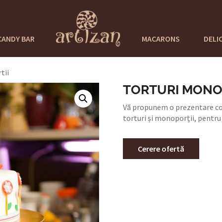
CANDY BAR
MACARONS
DELI
tii
TORTURI MONO
Vă propunem o prezentare co
torturi și monoporții, pentru
Cerere ofertă