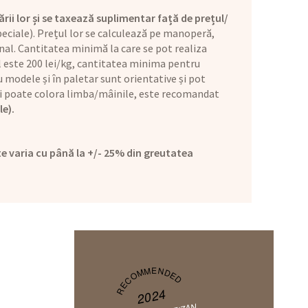
ării lor și se taxează suplimentar față de prețul/
eciale). Prețul lor se calculează pe manoperă,
nal. Cantitatea minimă la care se pot realiza
ul este 200 lei/kg, cantitatea minima pentru
 modele și în paletar sunt orientative și pot
l și poate colora limba/mâinile, este recomandat
le).
e varia cu până la +/- 25% din greutatea
RECOMMENDED
2024