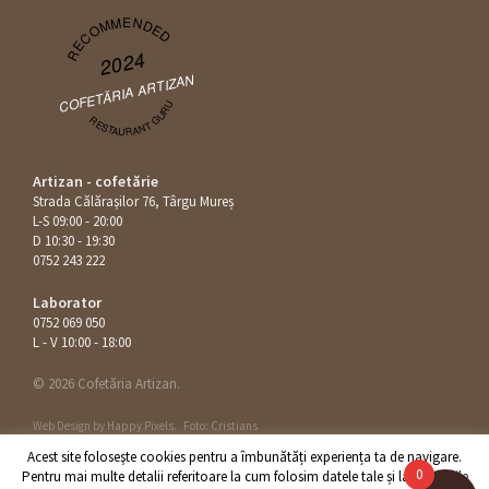
RECOMMENDED
2024
COFETĂRIA ARTIZAN
RESTAURANT GURU
Artizan - cofetărie
Strada Călăraşilor 76, Târgu Mureș
L-S 09:00 - 20:00
D 10:30 - 19:30
0752 243 222
Laborator
0752 069 050
L - V 10:00 - 18:00
© 2026 Cofetăria Artizan.
Web Design by
Happy Pixels
.
Foto: Cristians
Acest site foloseşte cookies pentru a îmbunătăți experiența ta de navigare.
0
Pentru mai multe detalii referitoare la cum folosim datele tale și la drepturile