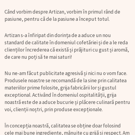
Când vorbim despre Artizan, vorbim în primul rând de
pasiune, pentru că de la pasiune a început totul.
Artizan s-a înfiripat din dorința de a aduce un nou
standard de calitate în domeniul cofetăriei și de a le reda
clienților încrederea că există și prăjituri cu gust și aromă,
de care nu poți să te mai saturi!
Nu ne-am făcut publicitate agresivă și nici nu o vom face.
Produsele noastre se recomandă de la sine prin calitatea
materiilor prime folosite, grija fabricării lor și gustul
exceptional. Activând în domeniul ospitalității, grija
noastră este de a aduce bucurie și plăcere culinară pentru
voi, clienții noștri, prin produse excepționale.
În concepția noastră, calitatea se obține doar folosind
cele mai bune ingrediente, mânuite cu grijă și respect. Am