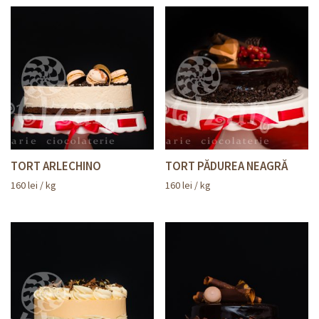
TORT ARLECHINO
TORT PĂDUREA NEAGRĂ
160
lei
/ kg
160
lei
/ kg