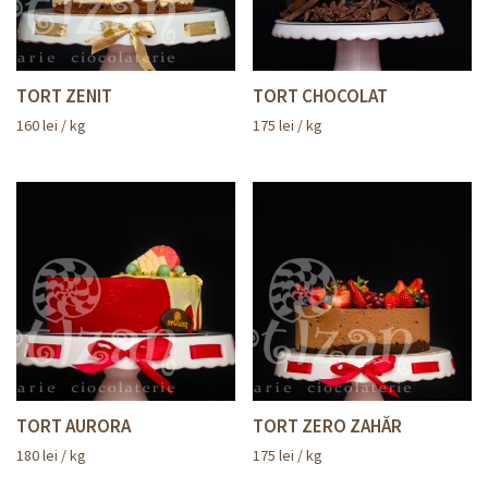
TORT ZENIT
TORT CHOCOLAT
160
lei
/ kg
175
lei
/ kg
TORT AURORA
TORT ZERO ZAHĂR
180
lei
/ kg
175
lei
/ kg