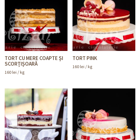
TORT CU MERE COAPTE ȘI
TORT PINK
SCORȚIȘOARĂ
160
lei
/ kg
160
lei
/ kg