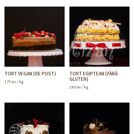
TORT VEGAN (DE POST)
TORT EGIPTEAN (FĂRĂ
GLUTEN)
175
lei
/ kg
180
lei
/ kg