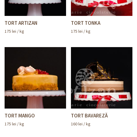
TORT ARTIZAN
TORT TONKA
175
lei
/ kg
175
lei
/ kg
TORT MANGO
TORT BAVAREZĂ
175
lei
/ kg
160
lei
/ kg