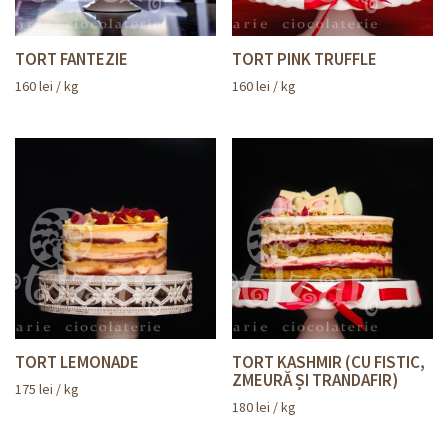
TORT FANTEZIE
TORT PINK TRUFFLE
160
lei
/ kg
160
lei
/ kg
TORT LEMONADE
TORT KASHMIR (CU FISTIC,
ZMEURĂ ȘI TRANDAFIR)
175
lei
/ kg
180
lei
/ kg