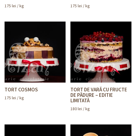
175
lei
/ kg
175
lei
/ kg
TORT COSMOS
TORT DE VARĂ CU FRUCTE
DE PĂDURE – EDITIE
175
lei
/ kg
LIMITATĂ
180
lei
/ kg