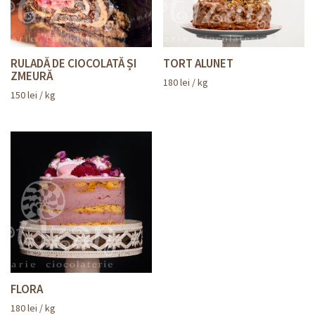
RULADĂ DE CIOCOLATĂ ȘI
TORT ALUNET
ZMEURĂ
180
lei
/ kg
150
lei
/ kg
FLORA
180
lei
/ kg