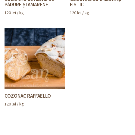
PĂDURE ȘI AMARENE
FISTIC
120
lei
/ kg
120
lei
/ kg
COZONAC RAFFAELLO
120
lei
/ kg