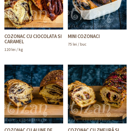
COZONAC CU CIOCOLATA SI
MINI COZONACI
CARAMEL
75
lei
/ buc
120
lei
/ kg
COZONAC CU ALUNE DE
COZONAC CU ZMEURĂ ȘI