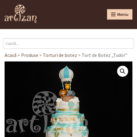
Meniu
Acasă
>
Produse
>
Torturi de botez
>
Tort de Botez „Tudor”