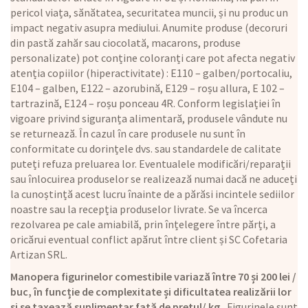
pericol viața, sănătatea, securitatea muncii, și nu produc un
impact negativ asupra mediului. Anumite produse (decoruri
din pastă zahăr sau ciocolată, macarons, produse
personalizate) pot conține coloranți care pot afecta negativ
atenția copiilor (hiperactivitate) : E110 – galben/portocaliu,
E104 – galben, E122 – azorubină, E129 – roșu allura, E 102 –
tartrazină, E124 – roșu ponceau 4R. Conform legislației în
vigoare privind siguranța alimentară, produsele vândute nu
se returnează. În cazul în care produsele nu sunt în
conformitate cu dorințele dvs. sau standardele de calitate
puteți refuza preluarea lor. Eventualele modificări/reparații
sau înlocuirea produselor se realizează numai dacă ne aduceți
la cunoștință acest lucru înainte de a părăsi incintele sediilor
noastre sau la recepția produselor livrate. Se va încerca
rezolvarea pe cale amiabilă, prin înțelegere între părți, a
oricărui eventual conflict apărut între client și SC Cofetaria
Artizan SRL.
Manopera figurinelor comestibile variază între 70 și 200 lei /
buc, în funcție de complexitate și dificultatea realizării lor
și se taxează suplimentar față de prețul/ kg.
Figurinele sunt