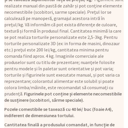
realizate manual din pastă de zahăr și pot conține elemente
necomestibile (scobitori, sarme speciale). Prețul lor se
calculează pe manoperă, gramajul acestora intră în
prețul/kg. Vă informăm că pot exista diferențe de culoare,
textură și formă în produsul final. Cantitatea minimă la care
se pot realiza torturile personalizate este 2,5-3kg. Pentru
torturile personalizate 3D (ex: in forma de masini, dinozaur
etc.) prețul este 200 lei/kg, cantitatea minima pentru
comanda fiind aprox. 4 kg. Imaginile comerciale ale
produselor sunt cu titlu de prezentare; nuanțele folosite
pentru modele și în paletar sunt orientative și pot varia;
torturile și figurinele sunt executate manual, și pot varia ca
reprezentare; colorantul alimentar este solubil și poate
colora limba/mâinile, este recomandat să consumați cu
prudență.
Figurinele pot conține și elemente necomestibile
de susținere (scobitori, sârme speciale).
Pozele comestibile se taxează cu 40 lei/ buc (foaie A4),
indiferent de dimensiunea tortului.
Cantitatea finală a produsului comandat, in funcție de