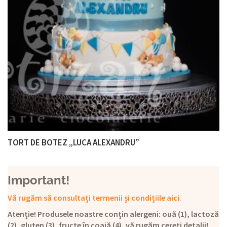
TORT DE BOTEZ „LUCA ALEXANDRU”
Important!
Vă rugăm să consultați termenii și condițiile aici
.
Atenție! Produsele noastre conțin alergeni: ouă (1), lactoză
(2), gluten (3), fructe în coajă (4), vă rugăm cereți detalii!