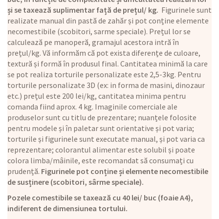
și se taxează suplimentar față de prețul/ kg.
Figurinele sunt
realizate manual din pastă de zahăr și pot conține elemente
necomestibile (scobitori, sarme speciale). Prețul lor se
calculează pe manoperă, gramajul acestora intră în
prețul/kg. Vă informăm că pot exista diferențe de culoare,
textură și formă în produsul final. Cantitatea minimă la care
se pot realiza torturile personalizate este 2,5-3kg. Pentru
torturile personalizate 3D (ex: in forma de masini, dinozaur
etc.) prețul este 200 lei/kg, cantitatea minima pentru
comanda fiind aprox. 4 kg. Imaginile comerciale ale
produselor sunt cu titlu de prezentare; nuanțele folosite
pentru modele și în paletar sunt orientative și pot varia;
torturile și figurinele sunt executate manual, și pot varia ca
reprezentare; colorantul alimentar este solubil și poate
colora limba/mâinile, este recomandat să consumați cu
prudență.
Figurinele pot conține și elemente necomestibile
de susținere (scobitori, sârme speciale).
Pozele comestibile se taxează cu 40 lei/ buc (foaie A4),
indiferent de dimensiunea tortului.