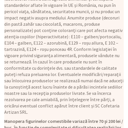
standardelor aflate în vigoare în UE și România, nu pun în
pericol viața, sănătatea, securitatea muncii, și nu produc un
impact negativ asupra mediului. Anumite produse (decoruri
din pastă zahăr sau ciocolată, macarons, produse
personalizate) pot conține coloranți care pot afecta negativ
atenția copiilor (hiperactivitate) : E110 – galben/portocaliu,
E104 – galben, E122 – azorubină, E129 – roșu allura, E 102 –
tartrazină, E124 – roșu ponceau 4R. Conform legislației în
vigoare privind siguranța alimentară, produsele vândute nu
se returnează. În cazul în care produsele nu sunt în
conformitate cu dorințele dvs. sau standardele de calitate
puteți refuza preluarea lor. Eventualele modificări/reparații
sau înlocuirea produselor se realizează numai dacă ne aduceți
la cunoștință acest lucru înainte de a părăsi incintele sediilor
noastre sau la recepția produselor livrate. Se va încerca
rezolvarea pe cale amiabilă, prin înțelegere între părți, a
oricărui eventual conflict apărut între client și SC Cofetaria
Artizan SRL.
Manopera figurinelor comestibile variază între 70 și 200 lei /
buc, în funcție de complexitate și dificultatea realizării lor