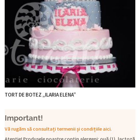
TORT DE BOTEZ „ILARIA ELENA”
Important!
Vă rugăm să consultați termenii și condițiile aici
.
Atenție! Produsele noastre conțin alergeni: ouă (1), lactoză