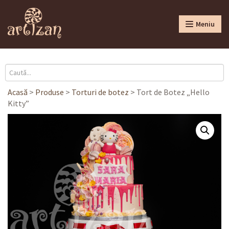
Meniu
Acasă
>
Produse
>
Torturi de botez
>
Tort de Botez „Hello
Kitty”