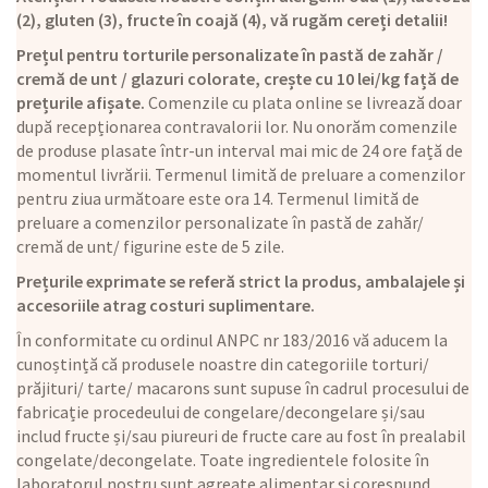
(2), gluten (3), fructe în coajă (4), vă rugăm cereți detalii!
Prețul pentru torturile personalizate în pastă de zahăr /
cremă de unt / glazuri colorate, crește cu 10 lei/kg față de
prețurile afișate.
Comenzile cu plata online se livrează doar
după recepționarea contravalorii lor. Nu onorăm comenzile
de produse plasate într-un interval mai mic de 24 ore față de
momentul livrării. Termenul limită de preluare a comenzilor
pentru ziua următoare este ora 14. Termenul limită de
preluare a comenzilor personalizate în pastă de zahăr/
cremă de unt/ figurine este de 5 zile.
Prețurile exprimate se referă strict la produs, ambalajele și
accesoriile atrag costuri suplimentare.
În conformitate cu ordinul ANPC nr 183/2016 vă aducem la
cunoștință că produsele noastre din categoriile torturi/
prăjituri/ tarte/ macarons sunt supuse în cadrul procesului de
fabricație procedeului de congelare/decongelare și/sau
includ fructe și/sau piureuri de fructe care au fost în prealabil
congelate/decongelate. Toate ingredientele folosite în
laboratorul nostru sunt agreate alimentar și corespund