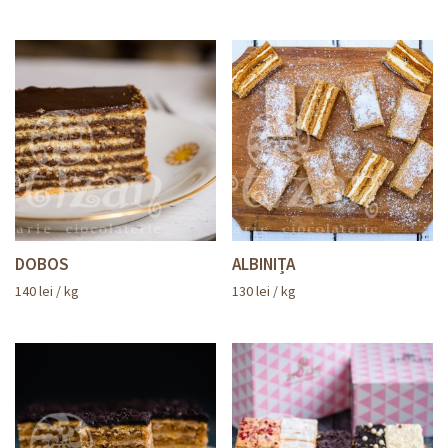
DOBOS
ALBINIȚA
140
lei
/ kg
130
lei
/ kg