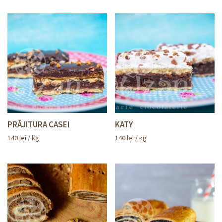
PRĂJITURA CASEI
KATY
140
lei
/ kg
140
lei
/ kg