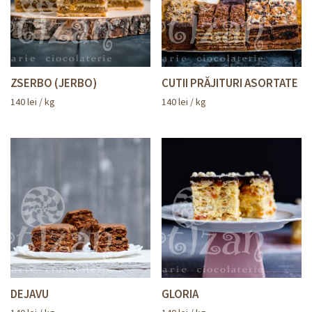
ZSERBO (JERBO)
CUTII PRĂJITURI ASORTATE
140
lei
/ kg
140
lei
/ kg
DEJAVU
GLORIA