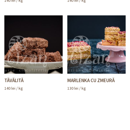
140
lei
/ kg
140
lei
/ kg
TĂVĂLITĂ
MARLENKA CU ZMEURĂ
140
lei
/ kg
130
lei
/ kg