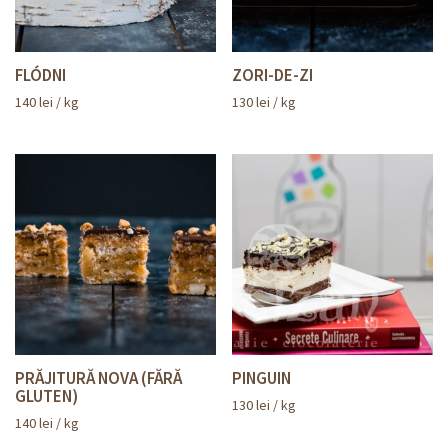
FLÓDNI
ZORI-DE-ZI
140
lei
/ kg
130
lei
/ kg
PRĂJITURĂ NOVA (FĂRĂ
PINGUIN
GLUTEN)
130
lei
/ kg
140
lei
/ kg