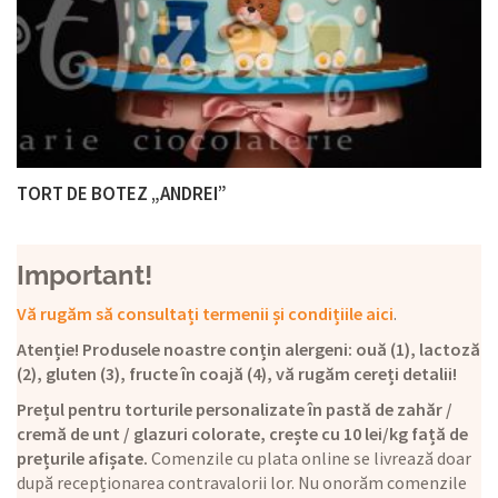
TORT DE BOTEZ „ANDREI”
Important!
Vă rugăm să consultați termenii și condițiile aici
.
Atenție! Produsele noastre conțin alergeni: ouă (1), lactoză
(2), gluten (3), fructe în coajă (4), vă rugăm cereți detalii!
Prețul pentru torturile personalizate în pastă de zahăr /
cremă de unt / glazuri colorate, crește cu 10 lei/kg față de
prețurile afișate.
Comenzile cu plata online se livrează doar
după recepționarea contravalorii lor. Nu onorăm comenzile