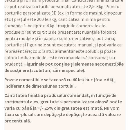
textură și formă în produsul final. Cantitatea minimă la care
se pot realiza torturile personalizate este 2,5-3kg. Pentru
torturile personalizate 3D (ex: in forma de masini, dinozaur
etc.) prețul este 200 lei/kg, cantitatea minima pentru
comanda fiind aprox. 4 kg. Imaginile comerciale ale
produselor sunt cu titlu de prezentare; nuanțele folosite
pentru modele și în paletar sunt orientative și pot varia;
torturile și figurinele sunt executate manual, și pot varia ca
reprezentare; colorantul alimentar este solubil și poate
colora limba/mâinile, este recomandat să consumați cu
prudență.
Figurinele pot conține și elemente necomestibile
de susținere (scobitori, sârme speciale).
Pozele comestibile se taxează cu 40 lei/ buc (foaie A4),
indiferent de dimensiunea tortului.
Cantitatea finală a produsului comandat, in funcție de
sortimentul ales, greutate si personalizarea aleasă poate
varia cu până la +/- 25% din greutatea estimată. Nu vom
taxa surplusul care depășește depășește această valoare
procentuală.