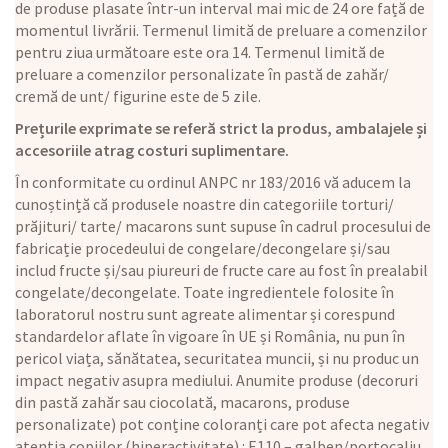
de produse plasate într-un interval mai mic de 24 ore față de
momentul livrării. Termenul limită de preluare a comenzilor
pentru ziua următoare este ora 14. Termenul limită de
preluare a comenzilor personalizate în pastă de zahăr/
cremă de unt/ figurine este de 5 zile.
Prețurile exprimate se referă strict la produs, ambalajele și
accesoriile atrag costuri suplimentare.
În conformitate cu ordinul ANPC nr 183/2016 vă aducem la
cunoștință că produsele noastre din categoriile torturi/
prăjituri/ tarte/ macarons sunt supuse în cadrul procesului de
fabricație procedeului de congelare/decongelare și/sau
includ fructe și/sau piureuri de fructe care au fost în prealabil
congelate/decongelate. Toate ingredientele folosite în
laboratorul nostru sunt agreate alimentar și corespund
standardelor aflate în vigoare în UE și România, nu pun în
pericol viața, sănătatea, securitatea muncii, și nu produc un
impact negativ asupra mediului. Anumite produse (decoruri
din pastă zahăr sau ciocolată, macarons, produse
personalizate) pot conține coloranți care pot afecta negativ
atenția copiilor (hiperactivitate) : E110 – galben/portocaliu,