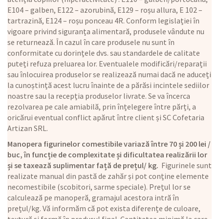
E104 – galben, E122 – azorubină, E129 – roșu allura, E 102 –
tartrazină, E124 – roșu ponceau 4R. Conform legislației în
vigoare privind siguranța alimentară, produsele vândute nu
se returnează. În cazul în care produsele nu sunt în
conformitate cu dorințele dvs. sau standardele de calitate
puteți refuza preluarea lor. Eventualele modificări/reparații
sau înlocuirea produselor se realizează numai dacă ne aduceți
la cunoștință acest lucru înainte de a părăsi incintele sediilor
noastre sau la recepția produselor livrate. Se va încerca
rezolvarea pe cale amiabilă, prin înțelegere între părți, a
oricărui eventual conflict apărut între client și SC Cofetaria
Artizan SRL.
Manopera figurinelor comestibile variază între 70 și 200 lei /
buc, în funcție de complexitate și dificultatea realizării lor
și se taxează suplimentar față de prețul/ kg.
Figurinele sunt
realizate manual din pastă de zahăr și pot conține elemente
necomestibile (scobitori, sarme speciale). Prețul lor se
calculează pe manoperă, gramajul acestora intră în
prețul/kg. Vă informăm că pot exista diferențe de culoare,