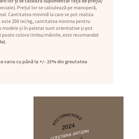
ării lor și se taxează suplimentar față de prețul/
eciale). Prețul lor se calculează pe manoperă,
nal. Cantitatea minimă la care se pot realiza
ul este 200 lei/kg, cantitatea minima pentru
 modele și în paletar sunt orientative și pot
l și poate colora limba/mâinile, este recomandat
le).
e varia cu până la +/- 25% din greutatea
RECOMMENDED
2024
COFETĂRIA ARTIZAN