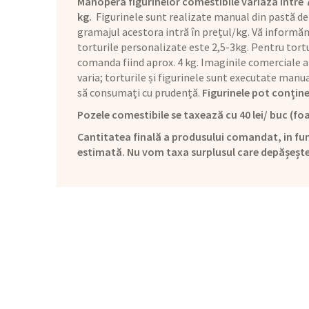
Manopera figurinelor comestibile variază între 70 
kg.
Figurinele sunt realizate manual din pastă de
gramajul acestora intră în prețul/kg. Vă informăm 
torturile personalizate este 2,5-3kg. Pentru tortu
comanda fiind aprox. 4 kg. Imaginile comerciale a
varia; torturile și figurinele sunt executate man
să consumați cu prudență.
Figurinele pot conține
Pozele comestibile se taxează cu 40 lei/ buc (foa
Cantitatea finală a produsului comandat, in fun
estimată. Nu vom taxa surplusul care depășeșt