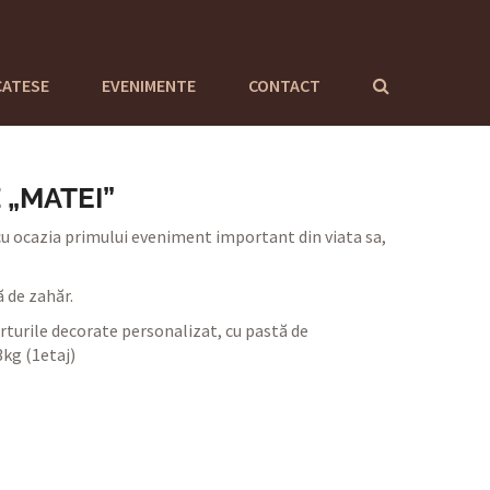
CATESE
EVENIMENTE
CONTACT
 „MATEI”
cu ocazia primului eveniment important din viata sa,
 de zahăr.
turile decorate personalizat, cu pastă de
kg (1etaj)