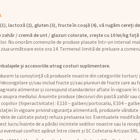
i
.
), lactoză (2), gluten (3), fructe în coajă (4), vă rugăm cereți det
 zahăr / cremă de unt / glazuri colorate, crește cu 10 lei/kg față 
 lor. Nu onorăm comenzile de produse plasate într-un interval mai 
ziua următoare este ora 14. Termenul limită de preluare a comenz
mbalajele și accesoriile atrag costuri suplimentare.
ucem la cunoștință că produsele noastre din categoriile torturi/ p
/decongelare și/sau includ fructe și/sau piureuri de fructe care au
 agreate alimentar și corespund standardelor aflate în vigoare în U
iv asupra mediului. Anumite produse (decoruri din pastă zahăr sau
copiilor (hiperactivitate) : E110 – galben/portocaliu, E104 – galbe
lației în vigoare privind siguranța alimentară, produsele vândute n
dele de calitate puteți refuza preluarea lor. Eventualele modificăr
t lucru înainte de a părăsi incintele sediilor noastre sau la recepț
rui eventual conflict apărut între client și SC Cofetaria Artizan SRL.