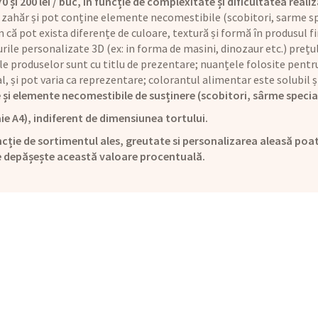
și 200 lei / buc, în funcție de complexitate și dificultatea realiz
 zahăr și pot conține elemente necomestibile (scobitori, sarme sp
că pot exista diferențe de culoare, textură și formă în produsul fi
rile personalizate 3D (ex: in forma de masini, dinozaur etc.) preț
le produselor sunt cu titlu de prezentare; nuanțele folosite pentru
ual, și pot varia ca reprezentare; colorantul alimentar este solubi
 și elemente necomestibile de susținere (scobitori, sârme specia
ie A4), indiferent de dimensiunea tortului.
cție de sortimentul ales, greutate si personalizarea aleasă poat
e depășește această valoare procentuală.