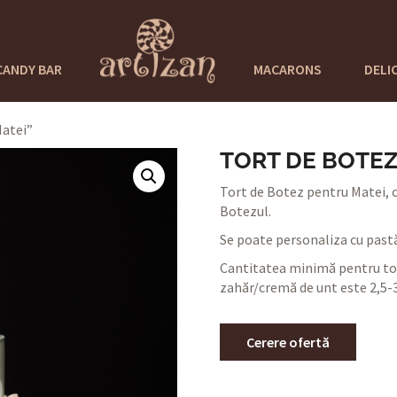
CANDY BAR
MACARONS
DELI
Matei”
TORT DE BOTEZ
Tort de Botez pentru Matei, 
Botezul.
Se poate personaliza cu pastă
Cantitatea minimă pentru tor
zahăr/cremă de unt este 2,5-3
Cerere ofertă