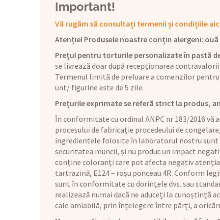
Important!
Vă rugăm să consultați termenii și condițiile aic
Atenție! Produsele noastre conțin alergeni: ouă (1
Prețul pentru torturile personalizate în pastă de
se livrează doar după recepționarea contravalorii
Termenul limită de preluare a comenzilor pentru 
unt/ figurine este de 5 zile.
Prețurile exprimate se referă strict la produs, a
În conformitate cu ordinul ANPC nr 183/2016 vă ad
procesului de fabricație procedeului de congelare
ingredientele folosite în laboratorul nostru sunt
securitatea muncii, și nu produc un impact negat
conține coloranți care pot afecta negativ atenția 
tartrazină, E124 – roșu ponceau 4R. Conform legis
sunt în conformitate cu dorințele dvs. sau standar
realizează numai dacă ne aduceți la cunoștință aces
cale amiabilă, prin înțelegere între părți, a orică