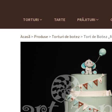
TORTURI
TARTE
PRĂJITURI
Acasă
>
Produse
>
Torturi de botez
>
Tort de Botez „