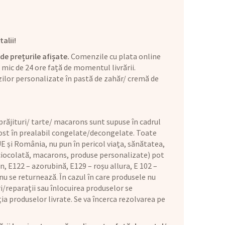
alii!
de prețurile afișate.
Comenzile cu plata online
mic de 24 ore față de momentul livrării.
ilor personalizate în pastă de zahăr/ cremă de
răjituri/ tarte/ macarons sunt supuse în cadrul
 fost în prealabil congelate/decongelate. Toate
E și România, nu pun în pericol viața, sănătatea,
 ciocolată, macarons, produse personalizate) pot
n, E122 – azorubină, E129 – roșu allura, E 102 –
u se returnează. În cazul în care produsele nu
i/reparații sau înlocuirea produselor se
ia produselor livrate. Se va încerca rezolvarea pe