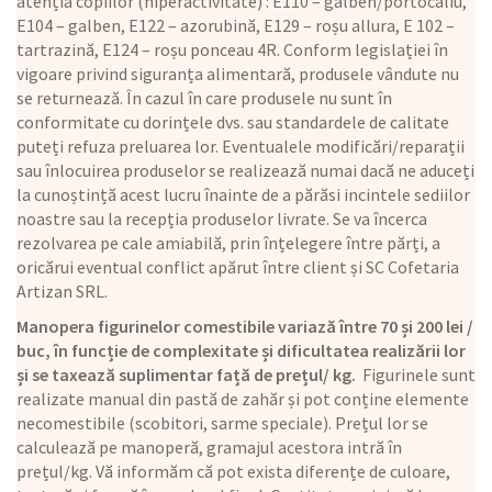
atenția copiilor (hiperactivitate) : E110 – galben/portocaliu,
E104 – galben, E122 – azorubină, E129 – roșu allura, E 102 –
tartrazină, E124 – roșu ponceau 4R. Conform legislației în
vigoare privind siguranța alimentară, produsele vândute nu
se returnează. În cazul în care produsele nu sunt în
conformitate cu dorințele dvs. sau standardele de calitate
puteți refuza preluarea lor. Eventualele modificări/reparații
sau înlocuirea produselor se realizează numai dacă ne aduceți
la cunoștință acest lucru înainte de a părăsi incintele sediilor
noastre sau la recepția produselor livrate. Se va încerca
rezolvarea pe cale amiabilă, prin înțelegere între părți, a
oricărui eventual conflict apărut între client și SC Cofetaria
Artizan SRL.
Manopera figurinelor comestibile variază între 70 și 200 lei /
buc, în funcție de complexitate și dificultatea realizării lor
și se taxează suplimentar față de prețul/ kg.
Figurinele sunt
realizate manual din pastă de zahăr și pot conține elemente
necomestibile (scobitori, sarme speciale). Prețul lor se
calculează pe manoperă, gramajul acestora intră în
prețul/kg. Vă informăm că pot exista diferențe de culoare,