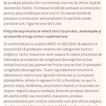
de produse plasate într-un interval mai mic de 24 ore față de
momentul livrării. Termenul limită de preluare a comenzilor
pentru ziua următoare este ora 14. Termenul limită de
preluare a comenzilor personalizate în pastă de zahăr/
cremă de unt/ figurine este de 5 zile.
Prețurile exprimate se referă strict la produs, ambalajele și
accesoriile atrag costuri suplimentare.
În conformitate cu ordinul ANPC nr 183/2016 vă aducem la
cunoștință că produsele noastre din categoriile torturi/
prăjituri/ tarte/ macarons sunt supuse în cadrul procesului de
fabricație procedeului de congelare/decongelare și/sau
includ fructe și/sau piureuri de fructe care au fost în prealabil
congelate/decongelate. Toate ingredientele folosite în
laboratorul nostru sunt agreate alimentar și corespund
standardelor aflate în vigoare în UE și România, nu pun în
pericol viața, sănătatea, securitatea muncii, și nu produc un
impact negativ asupra mediului. Anumite produse (decoruri
din pastă zahăr sau ciocolată, macarons, produse
personalizate) pot conține coloranți care pot afecta negativ