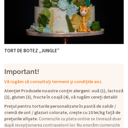
TORT DE BOTEZ „JUNGLE”
Important!
Vă rugăm să consultați termenii și condițiile aici
.
Atenție! Produsele noastre conțin alergeni: ouă (1), lactoză
(2), gluten (3), fructe în coajă (4), vă rugăm cereți detalii!
Prețul pentru torturile personalizate în pastă de zahăr /
cremă de unt / glazuri colorate, crește cu 10 lei/kg față de
prețurile afișate.
Comenzile cu plata online se livrează doar
după recepționarea contravalorii lor. Nu onorăm comenzile