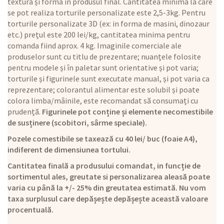
textură și formă în produsul final. Cantitatea minimă la care
se pot realiza torturile personalizate este 2,5-3kg. Pentru
torturile personalizate 3D (ex: in forma de masini, dinozaur
etc.) prețul este 200 lei/kg, cantitatea minima pentru
comanda fiind aprox. 4 kg. Imaginile comerciale ale
produselor sunt cu titlu de prezentare; nuanțele folosite
pentru modele și în paletar sunt orientative și pot varia;
torturile și figurinele sunt executate manual, și pot varia ca
reprezentare; colorantul alimentar este solubil și poate
colora limba/mâinile, este recomandat să consumați cu
prudență.
Figurinele pot conține și elemente necomestibile
de susținere (scobitori, sârme speciale).
Pozele comestibile se taxează cu 40 lei/ buc (foaie A4),
indiferent de dimensiunea tortului.
Cantitatea finală a produsului comandat, in funcție de
sortimentul ales, greutate si personalizarea aleasă poate
varia cu până la +/- 25% din greutatea estimată. Nu vom
taxa surplusul care depășește depășește această valoare
procentuală.