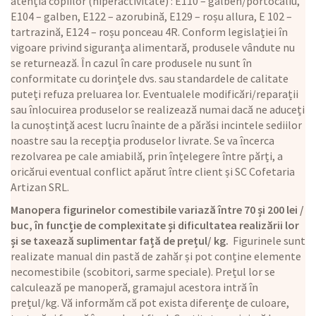
atenția copiilor (hiperactivitate) : E110 – galben/portocaliu,
E104 – galben, E122 – azorubină, E129 – roșu allura, E 102 –
tartrazină, E124 – roșu ponceau 4R. Conform legislației în
vigoare privind siguranța alimentară, produsele vândute nu
se returnează. În cazul în care produsele nu sunt în
conformitate cu dorințele dvs. sau standardele de calitate
puteți refuza preluarea lor. Eventualele modificări/reparații
sau înlocuirea produselor se realizează numai dacă ne aduceți
la cunoștință acest lucru înainte de a părăsi incintele sediilor
noastre sau la recepția produselor livrate. Se va încerca
rezolvarea pe cale amiabilă, prin înțelegere între părți, a
oricărui eventual conflict apărut între client și SC Cofetaria
Artizan SRL.
Manopera figurinelor comestibile variază între 70 și 200 lei /
buc, în funcție de complexitate și dificultatea realizării lor
și se taxează suplimentar față de prețul/ kg.
Figurinele sunt
realizate manual din pastă de zahăr și pot conține elemente
necomestibile (scobitori, sarme speciale). Prețul lor se
calculează pe manoperă, gramajul acestora intră în
prețul/kg. Vă informăm că pot exista diferențe de culoare,