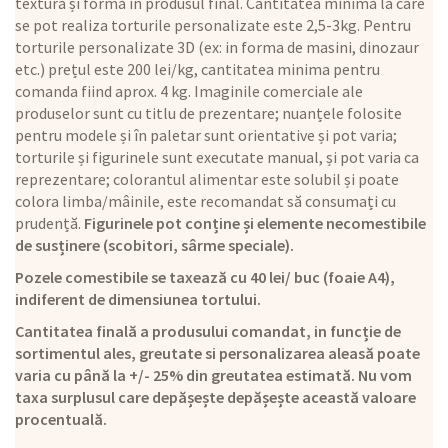
textură și formă în produsul final. Cantitatea minimă la care
se pot realiza torturile personalizate este 2,5-3kg. Pentru
torturile personalizate 3D (ex: in forma de masini, dinozaur
etc.) prețul este 200 lei/kg, cantitatea minima pentru
comanda fiind aprox. 4 kg. Imaginile comerciale ale
produselor sunt cu titlu de prezentare; nuanțele folosite
pentru modele și în paletar sunt orientative și pot varia;
torturile și figurinele sunt executate manual, și pot varia ca
reprezentare; colorantul alimentar este solubil și poate
colora limba/mâinile, este recomandat să consumați cu
prudență.
Figurinele pot conține și elemente necomestibile
de susținere (scobitori, sârme speciale).
Pozele comestibile se taxează cu 40 lei/ buc (foaie A4),
indiferent de dimensiunea tortului.
Cantitatea finală a produsului comandat, in funcție de
sortimentul ales, greutate si personalizarea aleasă poate
varia cu până la +/- 25% din greutatea estimată. Nu vom
taxa surplusul care depășește depășește această valoare
procentuală.