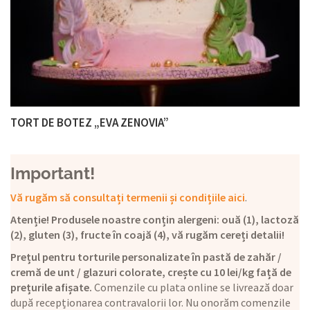
TORT DE BOTEZ „EVA ZENOVIA”
Important!
Vă rugăm să consultați termenii și condițiile aici
.
Atenție! Produsele noastre conțin alergeni: ouă (1), lactoză
(2), gluten (3), fructe în coajă (4), vă rugăm cereți detalii!
Prețul pentru torturile personalizate în pastă de zahăr /
cremă de unt / glazuri colorate, crește cu 10 lei/kg față de
prețurile afișate.
Comenzile cu plata online se livrează doar
după recepționarea contravalorii lor. Nu onorăm comenzile