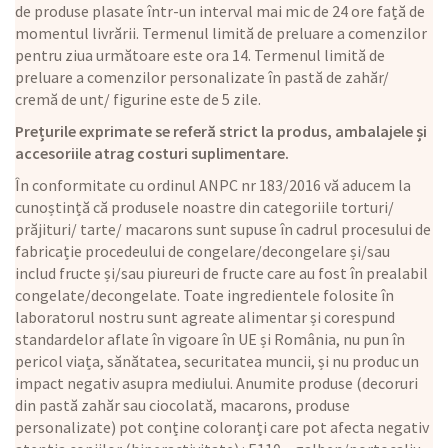
de produse plasate într-un interval mai mic de 24 ore față de
momentul livrării. Termenul limită de preluare a comenzilor
pentru ziua următoare este ora 14. Termenul limită de
preluare a comenzilor personalizate în pastă de zahăr/
cremă de unt/ figurine este de 5 zile.
Prețurile exprimate se referă strict la produs, ambalajele și
accesoriile atrag costuri suplimentare.
În conformitate cu ordinul ANPC nr 183/2016 vă aducem la
cunoștință că produsele noastre din categoriile torturi/
prăjituri/ tarte/ macarons sunt supuse în cadrul procesului de
fabricație procedeului de congelare/decongelare și/sau
includ fructe și/sau piureuri de fructe care au fost în prealabil
congelate/decongelate. Toate ingredientele folosite în
laboratorul nostru sunt agreate alimentar și corespund
standardelor aflate în vigoare în UE și România, nu pun în
pericol viața, sănătatea, securitatea muncii, și nu produc un
impact negativ asupra mediului. Anumite produse (decoruri
din pastă zahăr sau ciocolată, macarons, produse
personalizate) pot conține coloranți care pot afecta negativ