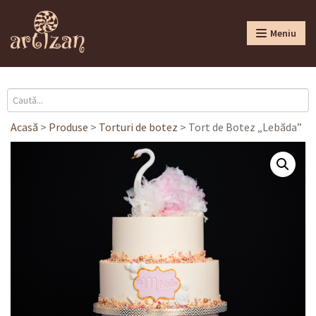
Meniu
Acasă
>
Produse
>
Torturi de botez
>
Tort de Botez „Lebăda”