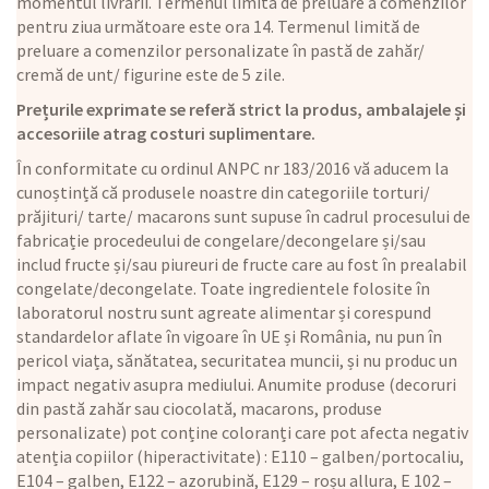
momentul livrării. Termenul limită de preluare a comenzilor
pentru ziua următoare este ora 14. Termenul limită de
preluare a comenzilor personalizate în pastă de zahăr/
cremă de unt/ figurine este de 5 zile.
Prețurile exprimate se referă strict la produs, ambalajele și
accesoriile atrag costuri suplimentare.
În conformitate cu ordinul ANPC nr 183/2016 vă aducem la
cunoștință că produsele noastre din categoriile torturi/
prăjituri/ tarte/ macarons sunt supuse în cadrul procesului de
fabricație procedeului de congelare/decongelare și/sau
includ fructe și/sau piureuri de fructe care au fost în prealabil
congelate/decongelate. Toate ingredientele folosite în
laboratorul nostru sunt agreate alimentar și corespund
standardelor aflate în vigoare în UE și România, nu pun în
pericol viața, sănătatea, securitatea muncii, și nu produc un
impact negativ asupra mediului. Anumite produse (decoruri
din pastă zahăr sau ciocolată, macarons, produse
personalizate) pot conține coloranți care pot afecta negativ
atenția copiilor (hiperactivitate) : E110 – galben/portocaliu,
E104 – galben, E122 – azorubină, E129 – roșu allura, E 102 –