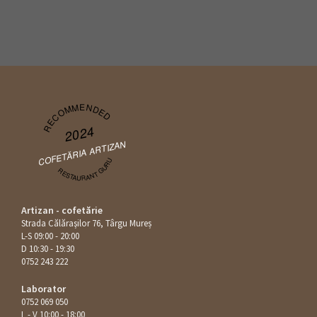
RECOMMENDED
2024
COFETĂRIA ARTIZAN
RESTAURANT GURU
Artizan - cofetărie
Strada Călăraşilor 76, Târgu Mureș
L-S 09:00 - 20:00
D 10:30 - 19:30
0752 243 222
Laborator
0752 069 050
L - V 10:00 - 18:00