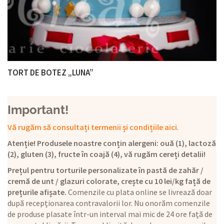
TORT DE BOTEZ „LUNA”
Important!
Vă rugăm să consultați termenii și condițiile aici
.
Atenție! Produsele noastre conțin alergeni: ouă (1), lactoză
(2), gluten (3), fructe în coajă (4), vă rugăm cereți detalii!
Prețul pentru torturile personalizate în pastă de zahăr /
cremă de unt / glazuri colorate, crește cu 10 lei/kg față de
prețurile afișate.
Comenzile cu plata online se livrează doar
după recepționarea contravalorii lor. Nu onorăm comenzile
de produse plasate într-un interval mai mic de 24 ore față de