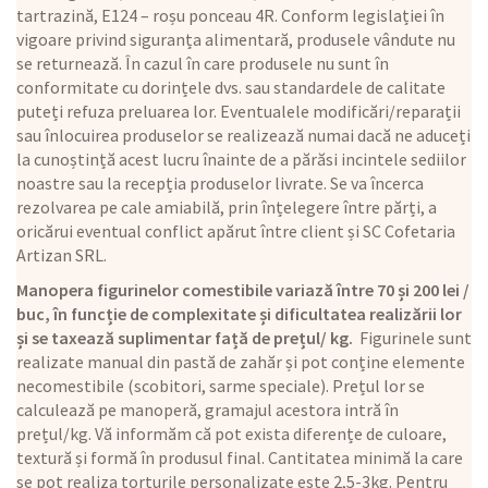
tartrazină, E124 – roșu ponceau 4R. Conform legislației în
vigoare privind siguranța alimentară, produsele vândute nu
se returnează. În cazul în care produsele nu sunt în
conformitate cu dorințele dvs. sau standardele de calitate
puteți refuza preluarea lor. Eventualele modificări/reparații
sau înlocuirea produselor se realizează numai dacă ne aduceți
la cunoștință acest lucru înainte de a părăsi incintele sediilor
noastre sau la recepția produselor livrate. Se va încerca
rezolvarea pe cale amiabilă, prin înțelegere între părți, a
oricărui eventual conflict apărut între client și SC Cofetaria
Artizan SRL.
Manopera figurinelor comestibile variază între 70 și 200 lei /
buc, în funcție de complexitate și dificultatea realizării lor
și se taxează suplimentar față de prețul/ kg.
Figurinele sunt
realizate manual din pastă de zahăr și pot conține elemente
necomestibile (scobitori, sarme speciale). Prețul lor se
calculează pe manoperă, gramajul acestora intră în
prețul/kg. Vă informăm că pot exista diferențe de culoare,
textură și formă în produsul final. Cantitatea minimă la care
se pot realiza torturile personalizate este 2,5-3kg. Pentru