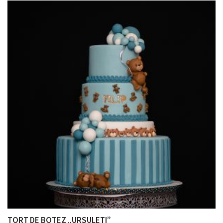
TORT DE BOTEZ „URSULEȚI”