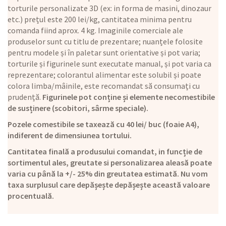
torturile personalizate 3D (ex: in forma de masini, dinozaur
etc.) prețul este 200 lei/kg, cantitatea minima pentru
comanda fiind aprox. 4 kg. Imaginile comerciale ale
produselor sunt cu titlu de prezentare; nuanțele folosite
pentru modele și în paletar sunt orientative și pot varia;
torturile și figurinele sunt executate manual, și pot varia ca
reprezentare; colorantul alimentar este solubil și poate
colora limba/mâinile, este recomandat să consumați cu
prudență.
Figurinele pot conține și elemente necomestibile
de susținere (scobitori, sârme speciale).
Pozele comestibile se taxează cu 40 lei/ buc (foaie A4),
indiferent de dimensiunea tortului.
Cantitatea finală a produsului comandat, in funcție de
sortimentul ales, greutate si personalizarea aleasă poate
varia cu până la +/- 25% din greutatea estimată. Nu vom
taxa surplusul care depășește depășește această valoare
procentuală.