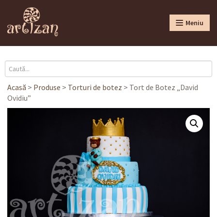
Meniu
Acasă
>
Produse
>
Torturi de botez
>
Tort de Botez „David
Ovidiu”