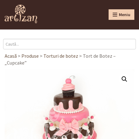
Meniu
Acasă
>
Produse
>
Torturi de botez
>
Tort de Botez –
„Cupcake”