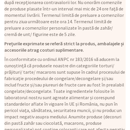
după recepționarea contravalorii lor. Nu onorăm comenzile
de produse plasate într-un interval mai mic de 24 ore față de
momentul livrării. Termenul limită de preluare a comenzilor
pentru ziua următoare este ora 14. Termenul limită de
preluare a comenzilor personalizate în pastă de zahăr/
cremă de unt/ figurine este de 5 zile.
Prețurile exprimate se referă strict la produs, ambalajele și
accesoriile atrag costuri suplimentare.
În conformitate cu ordinul ANPC nr 183/2016 vă aducem la
cunoștință că produsele noastre din categoriile torturi/
prăjituri/ tarte/ macarons sunt supuse în cadrul procesului de
fabricație procedeului de congelare/decongelare și/sau
includ fructe și/sau piureuri de fructe care au fost în prealabil
congelate/decongelate. Toate ingredientele folosite în
laboratorul nostru sunt agreate alimentar și corespund
standardelor aflate în vigoare în UE și România, nu pun în
pericol viața, sănătatea, securitatea muncii, și nu produc un
impact negativ asupra mediului. Anumite produse (decoruri
din pastă zahăr sau ciocolată, macarons, produse
personalizate) pot conține coloranți care pot afecta negativ