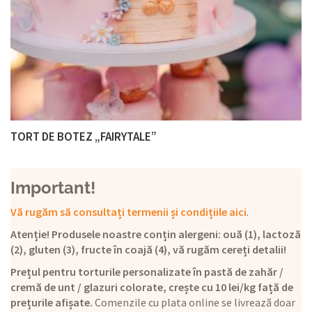
TORT DE BOTEZ „FAIRYTALE”
Important!
Vă rugăm să consultați termenii și condițiile aici
.
Atenție! Produsele noastre conțin alergeni: ouă (1), lactoză
(2), gluten (3), fructe în coajă (4), vă rugăm cereți detalii!
Prețul pentru torturile personalizate în pastă de zahăr /
cremă de unt / glazuri colorate, crește cu 10 lei/kg față de
prețurile afișate.
Comenzile cu plata online se livrează doar