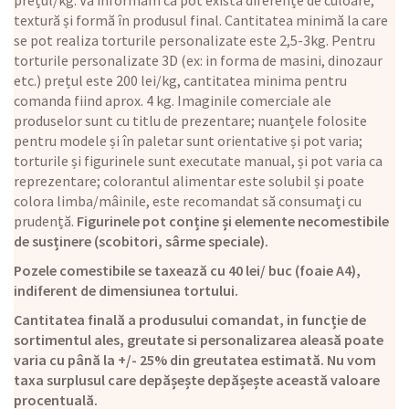
prețul/kg. Vă informăm că pot exista diferențe de culoare,
textură și formă în produsul final. Cantitatea minimă la care
se pot realiza torturile personalizate este 2,5-3kg. Pentru
torturile personalizate 3D (ex: in forma de masini, dinozaur
etc.) prețul este 200 lei/kg, cantitatea minima pentru
comanda fiind aprox. 4 kg. Imaginile comerciale ale
produselor sunt cu titlu de prezentare; nuanțele folosite
pentru modele și în paletar sunt orientative și pot varia;
torturile și figurinele sunt executate manual, și pot varia ca
reprezentare; colorantul alimentar este solubil și poate
colora limba/mâinile, este recomandat să consumați cu
prudență.
Figurinele pot conține și elemente necomestibile
de susținere (scobitori, sârme speciale).
Pozele comestibile se taxează cu 40 lei/ buc (foaie A4),
indiferent de dimensiunea tortului.
Cantitatea finală a produsului comandat, in funcție de
sortimentul ales, greutate si personalizarea aleasă poate
varia cu până la +/- 25% din greutatea estimată. Nu vom
taxa surplusul care depășește depășește această valoare
procentuală.