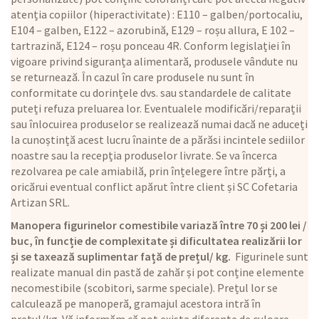
atenția copiilor (hiperactivitate) : E110 – galben/portocaliu,
E104 – galben, E122 – azorubină, E129 – roșu allura, E 102 –
tartrazină, E124 – roșu ponceau 4R. Conform legislației în
vigoare privind siguranța alimentară, produsele vândute nu
se returnează. În cazul în care produsele nu sunt în
conformitate cu dorințele dvs. sau standardele de calitate
puteți refuza preluarea lor. Eventualele modificări/reparații
sau înlocuirea produselor se realizează numai dacă ne aduceți
la cunoștință acest lucru înainte de a părăsi incintele sediilor
noastre sau la recepția produselor livrate. Se va încerca
rezolvarea pe cale amiabilă, prin înțelegere între părți, a
oricărui eventual conflict apărut între client și SC Cofetaria
Artizan SRL.
Manopera figurinelor comestibile variază între 70 și 200 lei /
buc, în funcție de complexitate și dificultatea realizării lor
și se taxează suplimentar față de prețul/ kg.
Figurinele sunt
realizate manual din pastă de zahăr și pot conține elemente
necomestibile (scobitori, sarme speciale). Prețul lor se
calculează pe manoperă, gramajul acestora intră în