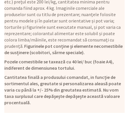
etc.) prețul este 200 lei/kg, cantitatea minima pentru
comanda fiind aprox. 4 kg. Imaginile comerciale ale
produselor sunt cu titlu de prezentare; nuanțele folosite
pentru modele și în paletar sunt orientative și pot varia;
torturile și figurinele sunt executate manual, și pot varia ca
reprezentare; colorantul alimentar este solubil și poate
colora limba/mâinile, este recomandat să consumați cu
prudență.
Figurinele pot conține și elemente necomestibile
de susținere (scobitori, sârme speciale).
Pozele comestibile se taxează cu 40 lei/ buc (foaie A4),
indiferent de dimensiunea tortului.
Cantitatea finală a produsului comandat, in funcție de
sortimentul ales, greutate si personalizarea aleasă poate
varia cu până la +/- 25% din greutatea estimată. Nu vom
taxa surplusul care depășește depășește această valoare
procentuală.