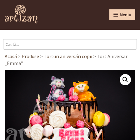
Meniu
Acasă
>
Produse
>
Torturi aniversări copii
>
Tort Aniversar
„Emma”