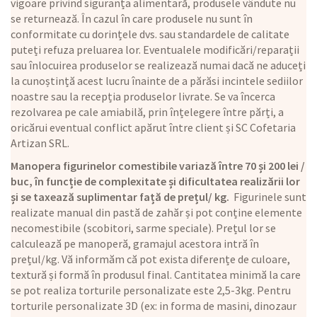
vigoare privind siguranța alimentară, produsele vândute nu
se returnează. În cazul în care produsele nu sunt în
conformitate cu dorințele dvs. sau standardele de calitate
puteți refuza preluarea lor. Eventualele modificări/reparații
sau înlocuirea produselor se realizează numai dacă ne aduceți
la cunoștință acest lucru înainte de a părăsi incintele sediilor
noastre sau la recepția produselor livrate. Se va încerca
rezolvarea pe cale amiabilă, prin înțelegere între părți, a
oricărui eventual conflict apărut între client și SC Cofetaria
Artizan SRL.
Manopera figurinelor comestibile variază între 70 și 200 lei /
buc, în funcție de complexitate și dificultatea realizării lor
și se taxează suplimentar față de prețul/ kg.
Figurinele sunt
realizate manual din pastă de zahăr și pot conține elemente
necomestibile (scobitori, sarme speciale). Prețul lor se
calculează pe manoperă, gramajul acestora intră în
prețul/kg. Vă informăm că pot exista diferențe de culoare,
textură și formă în produsul final. Cantitatea minimă la care
se pot realiza torturile personalizate este 2,5-3kg. Pentru
torturile personalizate 3D (ex: in forma de masini, dinozaur