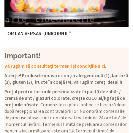
TORT ANIVERSAR „UNICORN III”
Important!
Vă rugăm să consultați termenii și condițiile aici
.
Atenție! Produsele noastre conțin alergeni: ouă (1), lactoză
(2), gluten (3), fructe în coajă (4), vă rugăm cereți detalii!
Prețul pentru torturile personalizate în pastă de zahăr /
cremă de unt / glazuri colorate, crește cu 10 lei/kg față de
prețurile afișate.
Comenzile cu plata online se livrează doar
după recepționarea contravalorii lor. Nu onorăm comenzile
de produse plasate într-un interval mai mic de 24 ore față de
momentul livrării. Termenul limită de preluare a comenzilor
pentru ziua următoare este ora 14. Termenul limită de