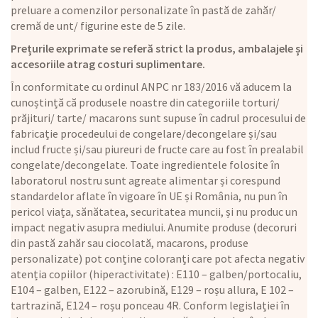
preluare a comenzilor personalizate în pastă de zahăr/
cremă de unt/ figurine este de 5 zile.
Prețurile exprimate se referă strict la produs, ambalajele și
accesoriile atrag costuri suplimentare.
În conformitate cu ordinul ANPC nr 183/2016 vă aducem la
cunoștință că produsele noastre din categoriile torturi/
prăjituri/ tarte/ macarons sunt supuse în cadrul procesului de
fabricație procedeului de congelare/decongelare și/sau
includ fructe și/sau piureuri de fructe care au fost în prealabil
congelate/decongelate. Toate ingredientele folosite în
laboratorul nostru sunt agreate alimentar și corespund
standardelor aflate în vigoare în UE și România, nu pun în
pericol viața, sănătatea, securitatea muncii, și nu produc un
impact negativ asupra mediului. Anumite produse (decoruri
din pastă zahăr sau ciocolată, macarons, produse
personalizate) pot conține coloranți care pot afecta negativ
atenția copiilor (hiperactivitate) : E110 – galben/portocaliu,
E104 – galben, E122 – azorubină, E129 – roșu allura, E 102 –
tartrazină, E124 – roșu ponceau 4R. Conform legislației în