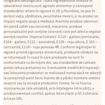
congelate/decongelate. Toate ingredientele folosite în
laboratorul nostru sunt agreate alimentar și corespund
standardelor aflate în vigoare în UE și România, nu pun în
pericol viața, sănătatea, securitatea muncii, și nu produc un
impact negativ asupra mediului. Anumite produse (decoruri
din pastă zahăr sau ciocolată, macarons, produse
personalizate) pot conține coloranți care pot afecta negativ
atenția copiilor (hiperactivitate) : E110 – galben/portocaliu,
E104 – galben, E122 – azorubină, E129 – roșu allura, E 102 –
tartrazină, E124 – roșu ponceau 4R. Conform legislației în
vigoare privind siguranța alimentară, produsele vândute nu
se returnează. În cazul în care produsele nu sunt în
conformitate cu dorințele dvs. sau standardele de calitate
puteți refuza preluarea lor. Eventualele modificări/reparații
sau înlocuirea produselor se realizează numai dacă ne aduceți
la cunoștință acest lucru înainte de a părăsi incintele sediilor
noastre sau la recepția produselor livrate. Se va încerca
rezolvarea pe cale amiabilă, prin înțelegere între părți, a
oricărui eventual conflict apărut între client și SC Cofetaria
Artizan SRL.