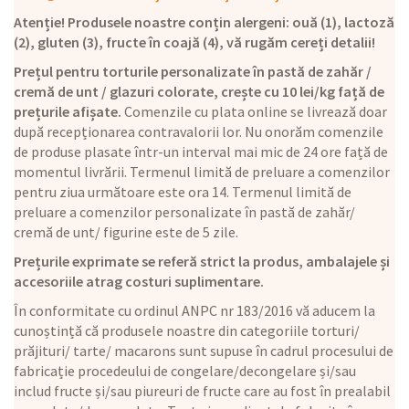
Atenție! Produsele noastre conțin alergeni: ouă (1), lactoză
(2), gluten (3), fructe în coajă (4), vă rugăm cereți detalii!
Prețul pentru torturile personalizate în pastă de zahăr /
cremă de unt / glazuri colorate, crește cu 10 lei/kg față de
prețurile afișate.
Comenzile cu plata online se livrează doar
după recepționarea contravalorii lor. Nu onorăm comenzile
de produse plasate într-un interval mai mic de 24 ore față de
momentul livrării. Termenul limită de preluare a comenzilor
pentru ziua următoare este ora 14. Termenul limită de
preluare a comenzilor personalizate în pastă de zahăr/
cremă de unt/ figurine este de 5 zile.
Prețurile exprimate se referă strict la produs, ambalajele și
accesoriile atrag costuri suplimentare.
În conformitate cu ordinul ANPC nr 183/2016 vă aducem la
cunoștință că produsele noastre din categoriile torturi/
prăjituri/ tarte/ macarons sunt supuse în cadrul procesului de
fabricație procedeului de congelare/decongelare și/sau
includ fructe și/sau piureuri de fructe care au fost în prealabil