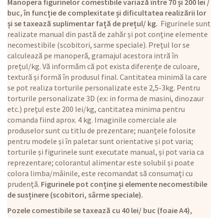
Manopera figurinelor comestibile variază între 70 și 200 lei /
buc, în funcție de complexitate și dificultatea realizării lor
și se taxează suplimentar față de prețul/ kg.
Figurinele sunt
realizate manual din pastă de zahăr și pot conține elemente
necomestibile (scobitori, sarme speciale). Prețul lor se
calculează pe manoperă, gramajul acestora intră în
prețul/kg. Vă informăm că pot exista diferențe de culoare,
textură și formă în produsul final. Cantitatea minimă la care
se pot realiza torturile personalizate este 2,5-3kg. Pentru
torturile personalizate 3D (ex: in forma de masini, dinozaur
etc.) prețul este 200 lei/kg, cantitatea minima pentru
comanda fiind aprox. 4 kg. Imaginile comerciale ale
produselor sunt cu titlu de prezentare; nuanțele folosite
pentru modele și în paletar sunt orientative și pot varia;
torturile și figurinele sunt executate manual, și pot varia ca
reprezentare; colorantul alimentar este solubil și poate
colora limba/mâinile, este recomandat să consumați cu
prudență.
Figurinele pot conține și elemente necomestibile
de susținere (scobitori, sârme speciale).
Pozele comestibile se taxează cu 40 lei/ buc (foaie A4),