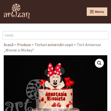
Meniu
Acasă
>
Produse
>
Torturi aniversări copii
>
Tort Aniversar
„Minnie si Mickey”