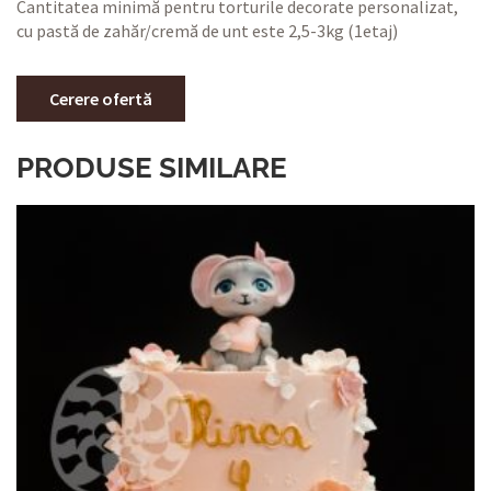
Cantitatea minimă pentru torturile decorate personalizat,
cu pastă de zahăr/cremă de unt este 2,5-3kg (1etaj)
Cerere ofertă
PRODUSE SIMILARE