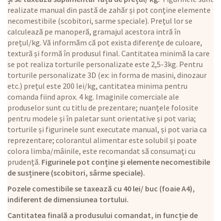
realizate manual din pastă de zahăr și pot conține elemente
necomestibile (scobitori, sarme speciale). Prețul lor se
calculează pe manoperă, gramajul acestora intră în
prețul/kg. Vă informăm că pot exista diferențe de culoare,
textură și formă în produsul final. Cantitatea minimă la care
se pot realiza torturile personalizate este 2,5-3kg. Pentru
torturile personalizate 3D (ex: in forma de masini, dinozaur
etc.) prețul este 200 lei/kg, cantitatea minima pentru
comanda fiind aprox. 4 kg. Imaginile comerciale ale
produselor sunt cu titlu de prezentare; nuanțele folosite
pentru modele și în paletar sunt orientative și pot varia;
torturile și figurinele sunt executate manual, și pot varia ca
reprezentare; colorantul alimentar este solubil și poate
colora limba/mâinile, este recomandat să consumați cu
prudență.
Figurinele pot conține și elemente necomestibile
de susținere (scobitori, sârme speciale).
Pozele comestibile se taxează cu 40 lei/ buc (foaie A4),
indiferent de dimensiunea tortului.
Cantitatea finală a produsului comandat, in funcție de