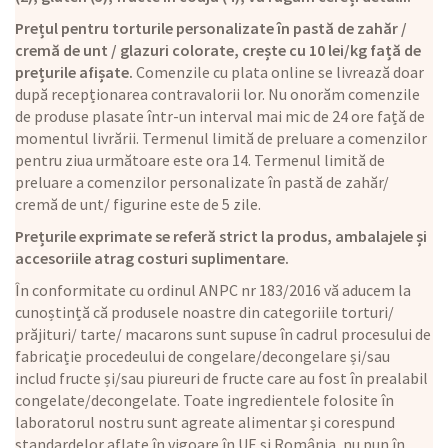
Prețul pentru torturile personalizate în pastă de zahăr /
cremă de unt / glazuri colorate, crește cu 10 lei/kg față de
prețurile afișate.
Comenzile cu plata online se livrează doar
după recepționarea contravalorii lor. Nu onorăm comenzile
de produse plasate într-un interval mai mic de 24 ore față de
momentul livrării. Termenul limită de preluare a comenzilor
pentru ziua următoare este ora 14. Termenul limită de
preluare a comenzilor personalizate în pastă de zahăr/
cremă de unt/ figurine este de 5 zile.
Prețurile exprimate se referă strict la produs, ambalajele și
accesoriile atrag costuri suplimentare.
În conformitate cu ordinul ANPC nr 183/2016 vă aducem la
cunoștință că produsele noastre din categoriile torturi/
prăjituri/ tarte/ macarons sunt supuse în cadrul procesului de
fabricație procedeului de congelare/decongelare și/sau
includ fructe și/sau piureuri de fructe care au fost în prealabil
congelate/decongelate. Toate ingredientele folosite în
laboratorul nostru sunt agreate alimentar și corespund
standardelor aflate în vigoare în UE și România, nu pun în