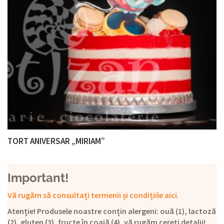
TORT ANIVERSAR „MIRIAM”
Important!
Vă rugăm să consultați termenii și condițiile aici
.
Atenție! Produsele noastre conțin alergeni: ouă (1), lactoză
(2), gluten (3), fructe în coajă (4), vă rugăm cereți detalii!