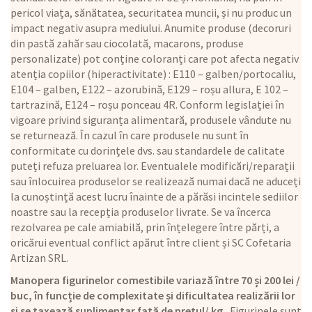
pericol viața, sănătatea, securitatea muncii, și nu produc un
impact negativ asupra mediului. Anumite produse (decoruri
din pastă zahăr sau ciocolată, macarons, produse
personalizate) pot conține coloranți care pot afecta negativ
atenția copiilor (hiperactivitate) : E110 – galben/portocaliu,
E104 – galben, E122 – azorubină, E129 – roșu allura, E 102 –
tartrazină, E124 – roșu ponceau 4R. Conform legislației în
vigoare privind siguranța alimentară, produsele vândute nu
se returnează. În cazul în care produsele nu sunt în
conformitate cu dorințele dvs. sau standardele de calitate
puteți refuza preluarea lor. Eventualele modificări/reparații
sau înlocuirea produselor se realizează numai dacă ne aduceți
la cunoștință acest lucru înainte de a părăsi incintele sediilor
noastre sau la recepția produselor livrate. Se va încerca
rezolvarea pe cale amiabilă, prin înțelegere între părți, a
oricărui eventual conflict apărut între client și SC Cofetaria
Artizan SRL.
Manopera figurinelor comestibile variază între 70 și 200 lei /
buc, în funcție de complexitate și dificultatea realizării lor
și se taxează suplimentar față de prețul/ kg.
Figurinele sunt