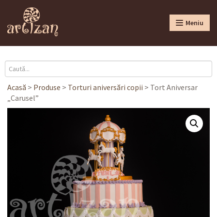
Meniu
Acasă
>
Produse
>
Torturi aniversări copii
>
Tort Aniversar
„Carusel”