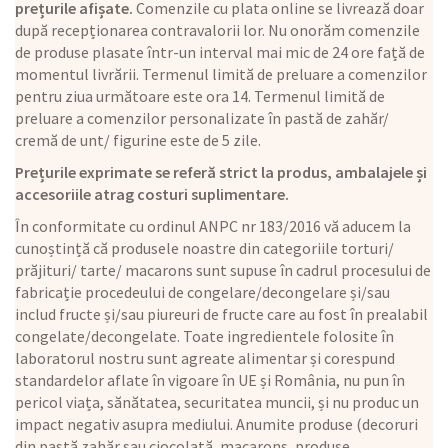
prețurile afișate.
Comenzile cu plata online se livrează doar
după recepționarea contravalorii lor. Nu onorăm comenzile
de produse plasate într-un interval mai mic de 24 ore față de
momentul livrării. Termenul limită de preluare a comenzilor
pentru ziua următoare este ora 14. Termenul limită de
preluare a comenzilor personalizate în pastă de zahăr/
cremă de unt/ figurine este de 5 zile.
Prețurile exprimate se referă strict la produs, ambalajele și
accesoriile atrag costuri suplimentare.
În conformitate cu ordinul ANPC nr 183/2016 vă aducem la
cunoștință că produsele noastre din categoriile torturi/
prăjituri/ tarte/ macarons sunt supuse în cadrul procesului de
fabricație procedeului de congelare/decongelare și/sau
includ fructe și/sau piureuri de fructe care au fost în prealabil
congelate/decongelate. Toate ingredientele folosite în
laboratorul nostru sunt agreate alimentar și corespund
standardelor aflate în vigoare în UE și România, nu pun în
pericol viața, sănătatea, securitatea muncii, și nu produc un
impact negativ asupra mediului. Anumite produse (decoruri
din pastă zahăr sau ciocolată, macarons, produse