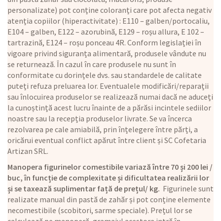
personalizate) pot conține coloranți care pot afecta negativ
atenția copiilor (hiperactivitate) : E110 – galben/portocaliu,
E104 – galben, E122 – azorubină, E129 – roșu allura, E 102 –
tartrazină, E124 – roșu ponceau 4R. Conform legislației în
vigoare privind siguranța alimentară, produsele vândute nu
se returnează. În cazul în care produsele nu sunt în
conformitate cu dorințele dvs. sau standardele de calitate
puteți refuza preluarea lor. Eventualele modificări/reparații
sau înlocuirea produselor se realizează numai dacă ne aduceți
la cunoștință acest lucru înainte de a părăsi incintele sediilor
noastre sau la recepția produselor livrate. Se va încerca
rezolvarea pe cale amiabilă, prin înțelegere între părți, a
oricărui eventual conflict apărut între client și SC Cofetaria
Artizan SRL.
Manopera figurinelor comestibile variază între 70 și 200 lei /
buc, în funcție de complexitate și dificultatea realizării lor
și se taxează suplimentar față de prețul/ kg.
Figurinele sunt
realizate manual din pastă de zahăr și pot conține elemente
necomestibile (scobitori, sarme speciale). Prețul lor se