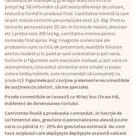
calculează pe manoperă, gramajul acestora intră în
prețul/kg. Vă informăm că pot exista diferențe de culoare,
textură și formă în produsul final. Cantitatea minimă la care
se pot realiza torturile personalizate este 2,5-3kg. Pentru
torturile personalizate 3D (ex: in forma de masini, dinozaur
etc.) prețul este 200 lei/kg, cantitatea minima pentru
comanda fiind aprox. 4 kg. Imaginile comerciale ale
produselor sunt cu titlu de prezentare; nuanțele folosite
pentru modele și în paletar sunt orientative și pot varia;
torturile și figurinele sunt executate manual, și pot varia ca
reprezentare; colorantul alimentar este solubil și poate
colora limba/mâinile, este recomandat să consumați cu
prudență.
Figurinele pot conține și elemente necomestibile
de susținere (scobitori, sârme speciale).
Pozele comestibile se taxează cu 40 lei/ buc (foaie A4),
indiferent de dimensiunea tortului.
Cantitatea finală a produsului comandat, in funcție de
sortimentul ales, greutate si personalizarea aleasă poate
varia cu până la +/- 25% din greutatea estimată. Nu vom
taxa surplusul care depășește depășește această valoare