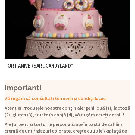
TORT ANIVERSAR „CANDYLAND”
Important!
Vă rugăm să consultați termenii și condițiile aici
.
Atenție! Produsele noastre conțin alergeni: ouă (1), lactoză
(2), gluten (3), fructe în coajă (4), vă rugăm cereți detalii!
Prețul pentru torturile personalizate în pastă de zahăr /
cremă de unt / glazuri colorate, crește cu 10 lei/kg față de