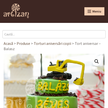
Meniu
Acasă
>
Produse
>
Torturi aniversări copii
>
Tort aniversar –
Balasz