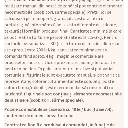
realizate manual din pastă de zahăr și pot conține elemente
necomestibile (scobitori, sarme speciale). Prețul lor se
calculează pe manoperă, gramajul acestora intră în
prețul/kg. Vă informăm că pot exista diferențe de culoare,
textură și formă în produsul final. Cantitatea minimă la care
se pot realiza torturile personalizate este 2,5-3kg. Pentru
torturile personalizate 3D (ex: in forma de masini, dinozaur
etc.) prețul este 200 lei/kg, cantitatea minima pentru
comanda fiind aprox. 4 kg. Imaginile comerciale ale
produselor sunt cu titlu de prezentare; nuanțele folosite
pentru modele și în paletar sunt orientative și pot varia;
torturile și figurinele sunt executate manual, și pot varia ca
reprezentare; colorantul alimentar este solubil și poate
colora limba/mâinile, este recomandat să consumați cu
prudență.
Figurinele pot conține și elemente necomestibile
de susținere (scobitori, sârme speciale).
Pozele comestibile se taxează cu 40 lei/ buc (foaie A4),
indiferent de dimensiunea tortului.
Cantitatea finală a produsului comandat, in funcție de