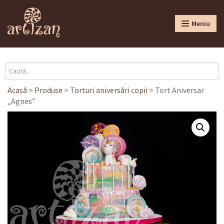
Meniu
Acasă
>
Produse
>
Torturi aniversări copii
>
Tort Aniversar
„Agnes”