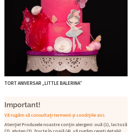
TORT ANIVERSAR „LITTLE BALERINA”
Important!
Vă rugăm să consultați termenii și condițiile aici
.
Atenție! Produsele noastre conțin alergeni: ouă (1), lactoză
(2), gluten (3), fructe în coajă (4), vă rugăm cereți detalii!