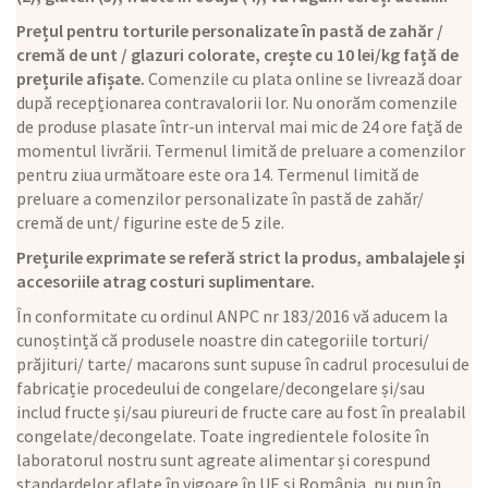
Prețul pentru torturile personalizate în pastă de zahăr /
cremă de unt / glazuri colorate, crește cu 10 lei/kg față de
prețurile afișate.
Comenzile cu plata online se livrează doar
după recepționarea contravalorii lor. Nu onorăm comenzile
de produse plasate într-un interval mai mic de 24 ore față de
momentul livrării. Termenul limită de preluare a comenzilor
pentru ziua următoare este ora 14. Termenul limită de
preluare a comenzilor personalizate în pastă de zahăr/
cremă de unt/ figurine este de 5 zile.
Prețurile exprimate se referă strict la produs, ambalajele și
accesoriile atrag costuri suplimentare.
În conformitate cu ordinul ANPC nr 183/2016 vă aducem la
cunoștință că produsele noastre din categoriile torturi/
prăjituri/ tarte/ macarons sunt supuse în cadrul procesului de
fabricație procedeului de congelare/decongelare și/sau
includ fructe și/sau piureuri de fructe care au fost în prealabil
congelate/decongelate. Toate ingredientele folosite în
laboratorul nostru sunt agreate alimentar și corespund
standardelor aflate în vigoare în UE și România, nu pun în