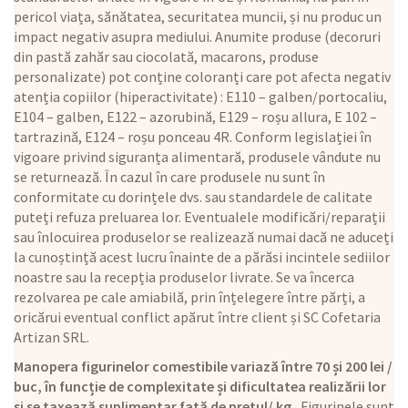
pericol viața, sănătatea, securitatea muncii, și nu produc un
impact negativ asupra mediului. Anumite produse (decoruri
din pastă zahăr sau ciocolată, macarons, produse
personalizate) pot conține coloranți care pot afecta negativ
atenția copiilor (hiperactivitate) : E110 – galben/portocaliu,
E104 – galben, E122 – azorubină, E129 – roșu allura, E 102 –
tartrazină, E124 – roșu ponceau 4R. Conform legislației în
vigoare privind siguranța alimentară, produsele vândute nu
se returnează. În cazul în care produsele nu sunt în
conformitate cu dorințele dvs. sau standardele de calitate
puteți refuza preluarea lor. Eventualele modificări/reparații
sau înlocuirea produselor se realizează numai dacă ne aduceți
la cunoștință acest lucru înainte de a părăsi incintele sediilor
noastre sau la recepția produselor livrate. Se va încerca
rezolvarea pe cale amiabilă, prin înțelegere între părți, a
oricărui eventual conflict apărut între client și SC Cofetaria
Artizan SRL.
Manopera figurinelor comestibile variază între 70 și 200 lei /
buc, în funcție de complexitate și dificultatea realizării lor
și se taxează suplimentar față de prețul/ kg.
Figurinele sunt