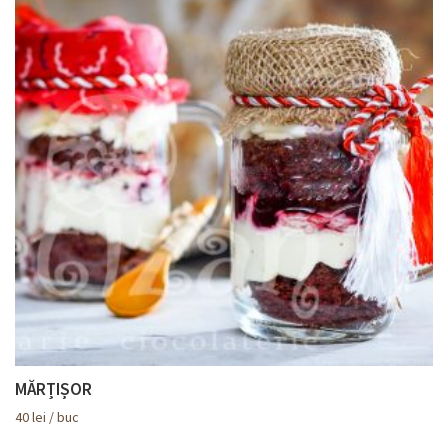
MĂRȚIȘOR
40
lei
/ buc