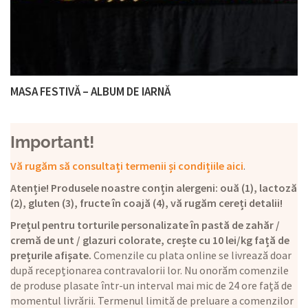
MASA FESTIVĂ – ALBUM DE IARNĂ
Important!
Vă rugăm să consultați termenii și condițiile aici
.
Atenție! Produsele noastre conțin alergeni: ouă (1), lactoză
(2), gluten (3), fructe în coajă (4), vă rugăm cereți detalii!
Prețul pentru torturile personalizate în pastă de zahăr /
cremă de unt / glazuri colorate, crește cu 10 lei/kg față de
prețurile afișate.
Comenzile cu plata online se livrează doar
după recepționarea contravalorii lor. Nu onorăm comenzile
de produse plasate într-un interval mai mic de 24 ore față de
momentul livrării. Termenul limită de preluare a comenzilor