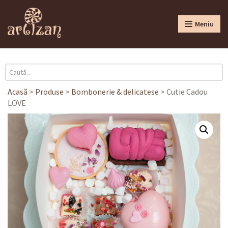
Meniu
Acasă
>
Produse
>
Bombonerie & delicatese
>
Cutie Cadou
LOVE