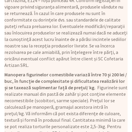
tartrazină, E124 – roșu ponceau 4R. Conform legislației în
vigoare privind siguranța alimentară, produsele vândute nu
se returnează. În cazul în care produsele nu sunt în
conformitate cu dorințele dvs. sau standardele de calitate
puteți refuza preluarea lor. Eventualele modificări/reparații
sau înlocuirea produselor se realizează numai dacă ne aduceți
la cunoștință acest lucru înainte de a părăsi incintele sediilor
noastre sau la recepția produselor livrate. Se va încerca
rezolvarea pe cale amiabilă, prin înțelegere între părți, a
oricărui eventual conflict apărut între client și SC Cofetaria
Artizan SRL.
Manopera figurinelor comestibile variază între 70 și 200 lei /
buc, în funcție de complexitate și dificultatea realizării lor
și se taxează suplimentar față de prețul/ kg.
Figurinele sunt
realizate manual din pastă de zahăr și pot conține elemente
necomestibile (scobitori, sarme speciale). Prețul lor se
calculează pe manoperă, gramajul acestora intră în
prețul/kg. Vă informăm că pot exista diferențe de culoare,
textură și formă în produsul final. Cantitatea minimă la care
se pot realiza torturile personalizate este 2,5-3kg. Pentru