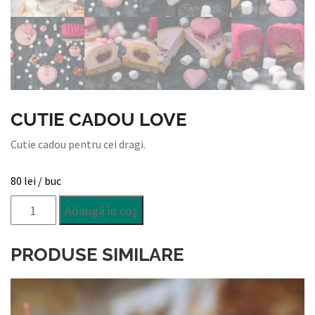
CUTIE CADOU LOVE
Cutie cadou pentru cei dragi.
80
lei
/ buc
Cantitate
Adaugă în coș
Cutie
Cadou
LOVE
PRODUSE SIMILARE