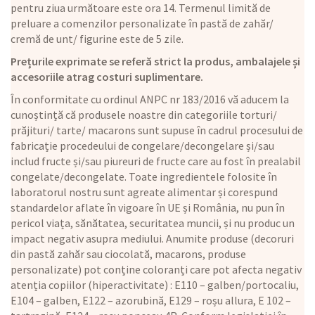
pentru ziua următoare este ora 14. Termenul limită de
preluare a comenzilor personalizate în pastă de zahăr/
cremă de unt/ figurine este de 5 zile.
Prețurile exprimate se referă strict la produs, ambalajele și
accesoriile atrag costuri suplimentare.
În conformitate cu ordinul ANPC nr 183/2016 vă aducem la
cunoștință că produsele noastre din categoriile torturi/
prăjituri/ tarte/ macarons sunt supuse în cadrul procesului de
fabricație procedeului de congelare/decongelare și/sau
includ fructe și/sau piureuri de fructe care au fost în prealabil
congelate/decongelate. Toate ingredientele folosite în
laboratorul nostru sunt agreate alimentar și corespund
standardelor aflate în vigoare în UE și România, nu pun în
pericol viața, sănătatea, securitatea muncii, și nu produc un
impact negativ asupra mediului. Anumite produse (decoruri
din pastă zahăr sau ciocolată, macarons, produse
personalizate) pot conține coloranți care pot afecta negativ
atenția copiilor (hiperactivitate) : E110 – galben/portocaliu,
E104 – galben, E122 – azorubină, E129 – roșu allura, E 102 –