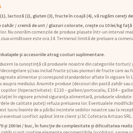
i
.
), lactoză (2), gluten (3), fructe în coajă (4), vă rugăm cereți det
 zahăr / cremă de unt / glazuri colorate, crește cu 10 lei/kg față 
 lor. Nu onorăm comenzile de produse plasate într-un interval mai 
ziua următoare este ora 14. Termenul limită de preluare a comenz
mbalajele și accesoriile atrag costuri suplimentare.
ucem la cunoștință că produsele noastre din categoriile torturi/ p
/decongelare și/sau includ fructe și/sau piureuri de fructe care au
 agreate alimentar și corespund standardelor aflate în vigoare în U
iv asupra mediului. Anumite produse (decoruri din pastă zahăr sau
copiilor (hiperactivitate) : E110 – galben/portocaliu, E104 – galbe
lației în vigoare privind siguranța alimentară, produsele vândute n
dele de calitate puteți refuza preluarea lor. Eventualele modificăr
t lucru înainte de a părăsi incintele sediilor noastre sau la recepț
rui eventual conflict apărut între client și SC Cofetaria Artizan SRL.
și 200 lei / buc, în funcție de complexitate și dificultatea realiz
 zahăr și pot conține elemente necomestibile (scobitori, sarme sp