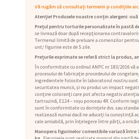
Vă rugăm să consultați termenii și condițiile aic
Atenție! Produsele noastre conțin alergeni: ouă (1
Prețul pentru torturile personalizate în pastă de
se livrează doar după recepționarea contravalorii
Termenul limită de preluare a comenzilor pentru 
unt/ figurine este de 5 zile.
Prețurile exprimate se referă strict la produs, a
În conformitate cu ordinul ANPC nr 183/2016 vă ad
procesului de fabricație procedeului de congelare
ingredientele folosite în laboratorul nostru sunt
securitatea muncii, și nu produc un impact negat
conține coloranți care pot afecta negativ atenția 
tartrazină, E124 – roșu ponceau 4R. Conform legis
sunt în conformitate cu dorințele dvs. sau standar
realizează numai dacă ne aduceți la cunoștință aces
cale amiabilă, prin înțelegere între părți, a orică
Manopera figurinelor comestibile variază între 70 
kg.
Figurinele sunt realizate manual din pastă de