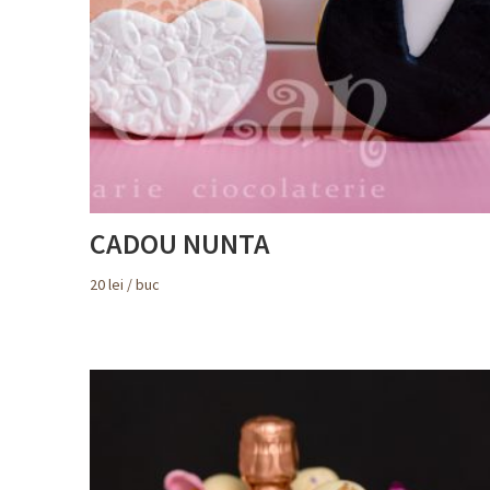
CADOU NUNTA
20
lei
/ buc