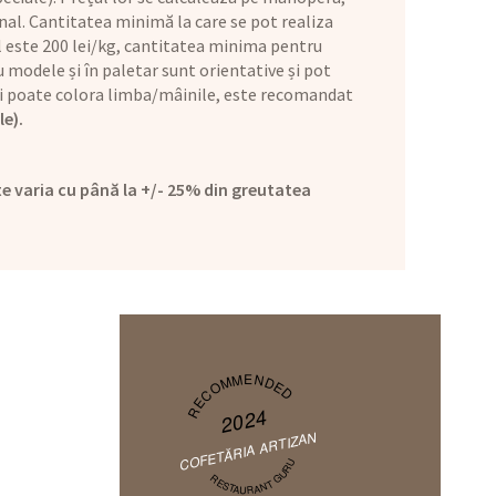
nal. Cantitatea minimă la care se pot realiza
ul este 200 lei/kg, cantitatea minima pentru
 modele și în paletar sunt orientative și pot
l și poate colora limba/mâinile, este recomandat
le).
e varia cu până la +/- 25% din greutatea
RECOMMENDED
2024
COFETĂRIA ARTIZAN
RESTAURANT GURU