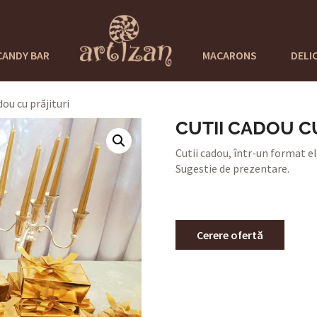
CANDY BAR
MACARONS
DELI
dou cu prăjituri
CUTII CADOU C
Cutii cadou, într-un format e
Sugestie de prezentare.
Cerere ofertă