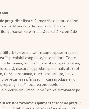
alii!
de prețurile afișate.
Comenzile cu plata online
mic de 24 ore față de momentul livrării.
ilor personalizate în pastă de zahăr/ cremă de
răjituri/ tarte/ macarons sunt supuse în cadrul
 fost în prealabil congelate/decongelate. Toate
E și România, nu pun în pericol viața, sănătatea,
 ciocolată, macarons, produse personalizate) pot
n, E122 – azorubină, E129 – roșu allura, E 102 –
u se returnează. În cazul în care produsele nu
i/reparații sau înlocuirea produselor se
ia produselor livrate. Se va încerca rezolvarea pe
ării lor și se taxează suplimentar față de prețul/
eciale). Prețul lor se calculează pe manoperă,