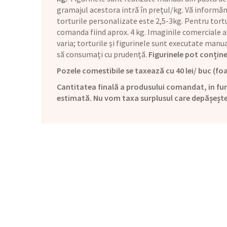
gramajul acestora intră în prețul/kg. Vă informăm 
torturile personalizate este 2,5-3kg. Pentru tortu
comanda fiind aprox. 4 kg. Imaginile comerciale a
varia; torturile și figurinele sunt executate man
să consumați cu prudență.
Figurinele pot conține
Pozele comestibile se taxează cu 40 lei/ buc (foa
Cantitatea finală a produsului comandat, in fun
estimată. Nu vom taxa surplusul care depășeșt