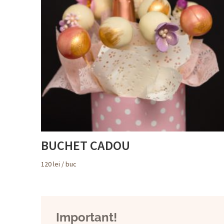
BUCHET CADOU
120
lei
/ buc
Important!