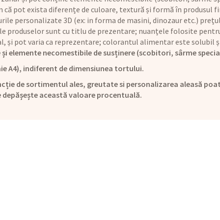
că pot exista diferențe de culoare, textură și formă în produsul fi
rile personalizate 3D (ex: in forma de masini, dinozaur etc.) preț
le produselor sunt cu titlu de prezentare; nuanțele folosite pentru
ual, și pot varia ca reprezentare; colorantul alimentar este solubi
 și elemente necomestibile de susținere (scobitori, sârme specia
ie A4), indiferent de dimensiunea tortului.
cție de sortimentul ales, greutate si personalizarea aleasă poat
e depășește această valoare procentuală.