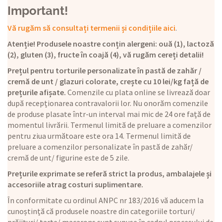
Important!
Vă rugăm să consultați termenii și condițiile aici
.
Atenție! Produsele noastre conțin alergeni: ouă (1), lactoză
(2), gluten (3), fructe în coajă (4), vă rugăm cereți detalii!
Prețul pentru torturile personalizate în pastă de zahăr /
cremă de unt / glazuri colorate, crește cu 10 lei/kg față de
prețurile afișate.
Comenzile cu plata online se livrează doar
după recepționarea contravalorii lor. Nu onorăm comenzile
de produse plasate într-un interval mai mic de 24 ore față de
momentul livrării. Termenul limită de preluare a comenzilor
pentru ziua următoare este ora 14. Termenul limită de
preluare a comenzilor personalizate în pastă de zahăr/
cremă de unt/ figurine este de 5 zile.
Prețurile exprimate se referă strict la produs, ambalajele și
accesoriile atrag costuri suplimentare.
În conformitate cu ordinul ANPC nr 183/2016 vă aducem la
cunoștință că produsele noastre din categoriile torturi/
prăjituri/ tarte/ macarons sunt supuse în cadrul procesului de