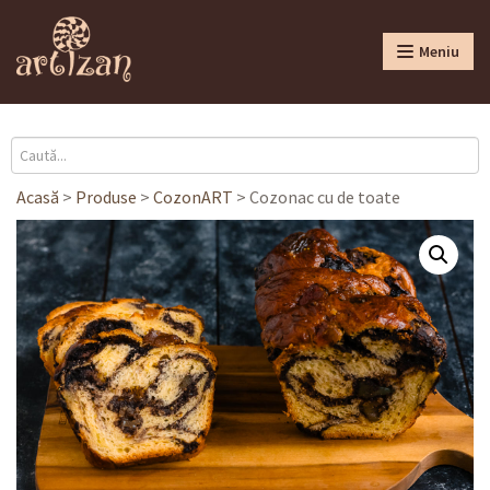
Meniu
Acasă
>
Produse
>
CozonART
>
Cozonac cu de toate