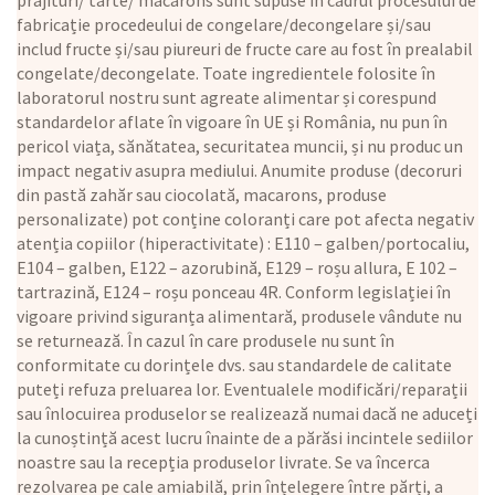
fabricație procedeului de congelare/decongelare și/sau
includ fructe și/sau piureuri de fructe care au fost în prealabil
congelate/decongelate. Toate ingredientele folosite în
laboratorul nostru sunt agreate alimentar și corespund
standardelor aflate în vigoare în UE și România, nu pun în
pericol viața, sănătatea, securitatea muncii, și nu produc un
impact negativ asupra mediului. Anumite produse (decoruri
din pastă zahăr sau ciocolată, macarons, produse
personalizate) pot conține coloranți care pot afecta negativ
atenția copiilor (hiperactivitate) : E110 – galben/portocaliu,
E104 – galben, E122 – azorubină, E129 – roșu allura, E 102 –
tartrazină, E124 – roșu ponceau 4R. Conform legislației în
vigoare privind siguranța alimentară, produsele vândute nu
se returnează. În cazul în care produsele nu sunt în
conformitate cu dorințele dvs. sau standardele de calitate
puteți refuza preluarea lor. Eventualele modificări/reparații
sau înlocuirea produselor se realizează numai dacă ne aduceți
la cunoștință acest lucru înainte de a părăsi incintele sediilor
noastre sau la recepția produselor livrate. Se va încerca
rezolvarea pe cale amiabilă, prin înțelegere între părți, a