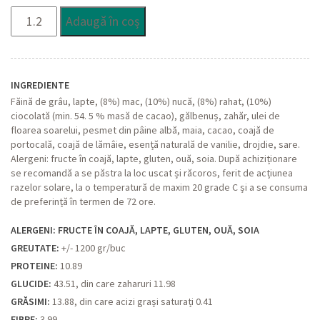
Cantitate
Adaugă în coș
Cozonac
cu
de
toate
INGREDIENTE
Făină de grâu, lapte, (8%) mac, (10%) nucă, (8%) rahat, (10%)
ciocolată (min. 54. 5 % masă de cacao), gălbenuș, zahăr, ulei de
floarea soarelui, pesmet din pâine albă, maia, cacao, coajă de
portocală, coajă de lămâie, esență naturală de vanilie, drojdie, sare.
Alergeni: fructe în coajă, lapte, gluten, ouă, soia. După achiziționare
se recomandă a se păstra la loc uscat și răcoros, ferit de acțiunea
razelor solare, la o temperatură de maxim 20 grade C și a se consuma
de preferință în termen de 72 ore.
ALERGENI: FRUCTE ÎN COAJĂ, LAPTE, GLUTEN, OUĂ, SOIA
GREUTATE:
+/- 1200 gr/buc
PROTEINE:
10.89
GLUCIDE:
43.51, din care zaharuri 11.98
GRĂSIMI:
13.88, din care acizi grași saturați 0.41
FIBRE:
3.99