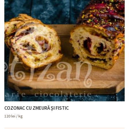
COZONAC CU ZMEURĂ ȘI FISTIC
120
lei
/ kg