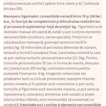
oricărui eventual conflict apărut între client și SC Cofetaria
Artizan SRL.
Manopera figurinelor comestibile variază între 70 și 200 lei /
buc, în funcție de complexitate și dificultatea realizării lor
și se taxează suplimentar față de prețul/ kg.
Figurinele sunt
realizate manual din pastă de zahăr și pot conține elemente
necomestibile (scobitori, sarme speciale). Prețul lor se
calculează pe manoperă, gramajul acestora intră în
prețul/kg. Vă informăm că pot exista diferențe de culoare,
textură și formă în produsul final. Cantitatea minimă la care
se pot realiza torturile personalizate este 2,5-3kg. Pentru
torturile personalizate 3D (ex: in forma de masini, dinozaur
etc.) prețul este 200 lei/kg, cantitatea minima pentru
comanda fiind aprox. 4 kg. Imaginile comerciale ale
produselor sunt cu titlu de prezentare; nuanțele folosite
pentru modele și în paletar sunt orientative și pot varia;
torturile și figurinele sunt executate manual, și pot varia ca
reprezentare; colorantul alimentar este solubil și poate
colora limba/mâinile, este recomandat să consumați cu
prudență.
Figurinele pot conține și elemente necomestibile