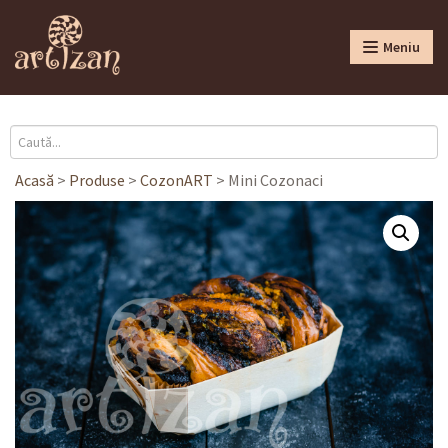
Meniu
Acasă
>
Produse
>
CozonART
>
Mini Cozonaci