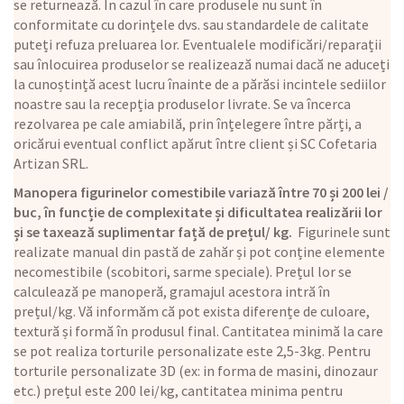
se returnează. În cazul în care produsele nu sunt în
conformitate cu dorințele dvs. sau standardele de calitate
puteți refuza preluarea lor. Eventualele modificări/reparații
sau înlocuirea produselor se realizează numai dacă ne aduceți
la cunoștință acest lucru înainte de a părăsi incintele sediilor
noastre sau la recepția produselor livrate. Se va încerca
rezolvarea pe cale amiabilă, prin înțelegere între părți, a
oricărui eventual conflict apărut între client și SC Cofetaria
Artizan SRL.
Manopera figurinelor comestibile variază între 70 și 200 lei /
buc, în funcție de complexitate și dificultatea realizării lor
și se taxează suplimentar față de prețul/ kg.
Figurinele sunt
realizate manual din pastă de zahăr și pot conține elemente
necomestibile (scobitori, sarme speciale). Prețul lor se
calculează pe manoperă, gramajul acestora intră în
prețul/kg. Vă informăm că pot exista diferențe de culoare,
textură și formă în produsul final. Cantitatea minimă la care
se pot realiza torturile personalizate este 2,5-3kg. Pentru
torturile personalizate 3D (ex: in forma de masini, dinozaur
etc.) prețul este 200 lei/kg, cantitatea minima pentru