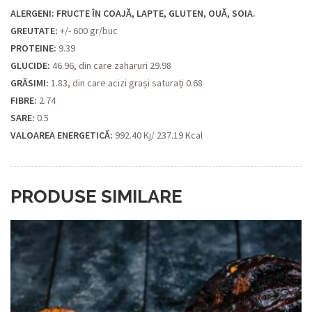
ALERGENI: FRUCTE ÎN COAJĂ, LAPTE, GLUTEN, OUĂ, SOIA.
GREUTATE:
+/- 600 gr/buc
PROTEINE:
9.39
GLUCIDE:
46.96, din care zaharuri 29.98
GRĂSIMI:
1.83, din care acizi grași saturați 0.68
FIBRE:
2.74
SARE:
0.5
VALOAREA ENERGETICĂ:
992.40 Kj/ 237.19 Kcal
PRODUSE SIMILARE