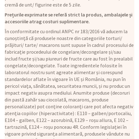
cremă de unt/ figurine este de 5 zile.
Prețurile exprimate se referă strict la produs, ambalajele și
accesoriile atrag costuri suplimentare.
În conformitate cu ordinul ANPC nr 183/2016 vă aducem la
cunoștință că produsele noastre din categoriile torturi/
prăjituri/ tarte/ macarons sunt supuse în cadrul procesului de
fabricație procedeului de congelare/decongelare și/sau
includ fructe și/sau piureuri de fructe care au fost în prealabil
congelate/decongelate. Toate ingredientele folosite în
laboratorul nostru sunt agreate alimentar și corespund
standardelor aflate în vigoare în UE și România, nu pun în
pericol viața, sănătatea, securitatea muncii, și nu produc un
impact negativ asupra mediului. Anumite produse (decoruri
din pastă zahăr sau ciocolată, macarons, produse
personalizate) pot conține coloranți care pot afecta negativ
atenția copiilor (hiperactivitate) : E110 – galben/portocaliu,
E104 – galben, E122 – azorubină, E129 – roșu allura, E 102 –
tartrazină, E124 – roșu ponceau 4R. Conform legislației în
vigoare privind siguranța alimentară, produsele vândute nu