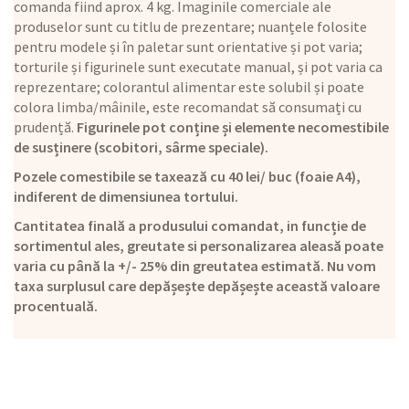
comanda fiind aprox. 4 kg. Imaginile comerciale ale
produselor sunt cu titlu de prezentare; nuanțele folosite
pentru modele și în paletar sunt orientative și pot varia;
torturile și figurinele sunt executate manual, și pot varia ca
reprezentare; colorantul alimentar este solubil și poate
colora limba/mâinile, este recomandat să consumați cu
prudență.
Figurinele pot conține și elemente necomestibile
de susținere (scobitori, sârme speciale).
Pozele comestibile se taxează cu 40 lei/ buc (foaie A4),
indiferent de dimensiunea tortului.
Cantitatea finală a produsului comandat, in funcție de
sortimentul ales, greutate si personalizarea aleasă poate
varia cu până la +/- 25% din greutatea estimată. Nu vom
taxa surplusul care depășește depășește această valoare
procentuală.