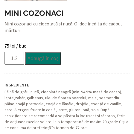
MINI COZONACI
Mini cozonaci cu ciocolată și nucă. O idee inedita de cadou,
mărturii.
75
lei
/ buc
Cantitate
Adaugă în coș
Mini
Cozonaci
INGREDIENTE
Făină de grâu, nucă, ciocolată neagră (min. 54.5% masă de cacao),
lapte,zahăr, galbenuș, ulei de floarea soarelui, maia, pesmet din
pâine,coajă portocale, coajă de lămâie, drojdie, esență de vanilie,
sare. Alergeni fructe în coajă, lapte, gluten, ouă, soia. După
achiziționare se recomandă a se păstra la loc uscat și răcoros, ferit
de acțiunea razelor solare, la o temperatură de maxim 20 grade C și a
se consuma de preferință în termen de 72 ore.