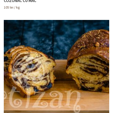
COZONAC CU MAC
105
lei
/ kg