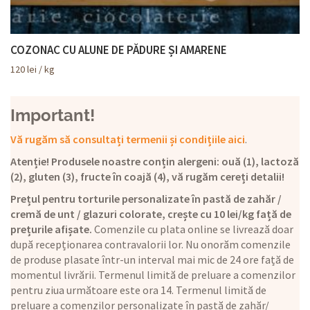
COZONAC CU ALUNE DE PĂDURE ȘI AMARENE
120
lei
/ kg
Important!
Vă rugăm să consultați termenii și condițiile aici
.
Atenție! Produsele noastre conțin alergeni: ouă (1), lactoză
(2), gluten (3), fructe în coajă (4), vă rugăm cereți detalii!
Prețul pentru torturile personalizate în pastă de zahăr /
cremă de unt / glazuri colorate, crește cu 10 lei/kg față de
prețurile afișate.
Comenzile cu plata online se livrează doar
după recepționarea contravalorii lor. Nu onorăm comenzile
de produse plasate într-un interval mai mic de 24 ore față de
momentul livrării. Termenul limită de preluare a comenzilor
pentru ziua următoare este ora 14. Termenul limită de
preluare a comenzilor personalizate în pastă de zahăr/