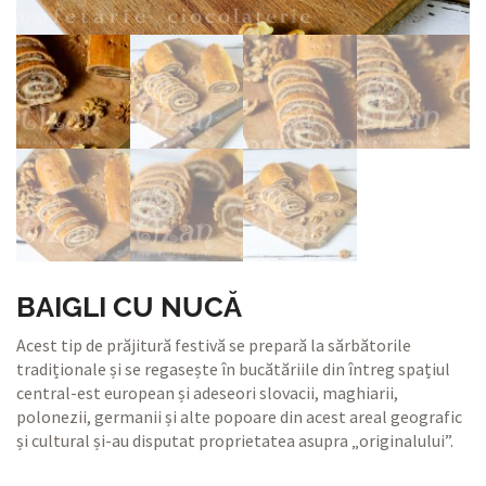
BAIGLI CU NUCĂ
Acest tip de prăjitură festivă se prepară la sărbătorile
tradiționale și se regasește în bucătăriile din întreg spațiul
central-est european și adeseori slovacii, maghiarii,
polonezii, germanii și alte popoare din acest areal geografic
și cultural și-au disputat proprietatea asupra „originalului”.