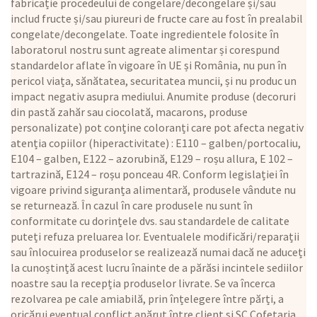
fabricație procedeului de congelare/decongelare și/sau
includ fructe și/sau piureuri de fructe care au fost în prealabil
congelate/decongelate. Toate ingredientele folosite în
laboratorul nostru sunt agreate alimentar și corespund
standardelor aflate în vigoare în UE și România, nu pun în
pericol viața, sănătatea, securitatea muncii, și nu produc un
impact negativ asupra mediului. Anumite produse (decoruri
din pastă zahăr sau ciocolată, macarons, produse
personalizate) pot conține coloranți care pot afecta negativ
atenția copiilor (hiperactivitate) : E110 – galben/portocaliu,
E104 – galben, E122 – azorubină, E129 – roșu allura, E 102 –
tartrazină, E124 – roșu ponceau 4R. Conform legislației în
vigoare privind siguranța alimentară, produsele vândute nu
se returnează. În cazul în care produsele nu sunt în
conformitate cu dorințele dvs. sau standardele de calitate
puteți refuza preluarea lor. Eventualele modificări/reparații
sau înlocuirea produselor se realizează numai dacă ne aduceți
la cunoștință acest lucru înainte de a părăsi incintele sediilor
noastre sau la recepția produselor livrate. Se va încerca
rezolvarea pe cale amiabilă, prin înțelegere între părți, a
oricărui eventual conflict apărut între client și SC Cofetaria