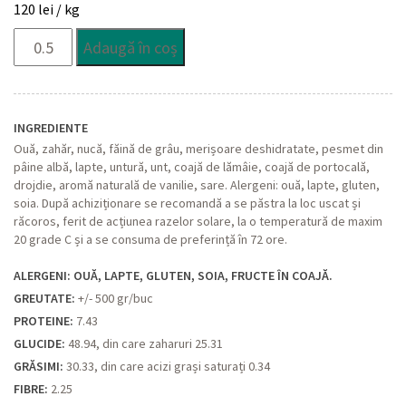
120
lei
/ kg
Cantitate
Adaugă în coș
Baigli
cu
nucă
INGREDIENTE
Ouă, zahăr, nucă, făină de grâu, merișoare deshidratate, pesmet din
pâine albă, lapte, untură, unt, coajă de lămâie, coajă de portocală,
drojdie, aromă naturală de vanilie, sare. Alergeni: ouă, lapte, gluten,
soia. După achiziționare se recomandă a se păstra la loc uscat și
răcoros, ferit de acțiunea razelor solare, la o temperatură de maxim
20 grade C și a se consuma de preferință în 72 ore.
ALERGENI: OUĂ, LAPTE, GLUTEN, SOIA, FRUCTE ÎN COAJĂ.
GREUTATE:
+/- 500 gr/buc
PROTEINE:
7.43
GLUCIDE:
48.94, din care zaharuri 25.31
GRĂSIMI:
30.33, din care acizi grași saturați 0.34
FIBRE:
2.25