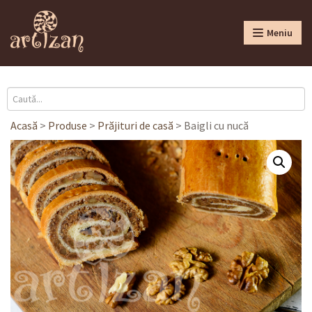
Meniu
Acasă
>
Produse
>
Prăjituri de casă
>
Baigli cu nucă