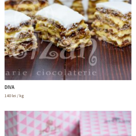
DIVA
140
lei
/ kg