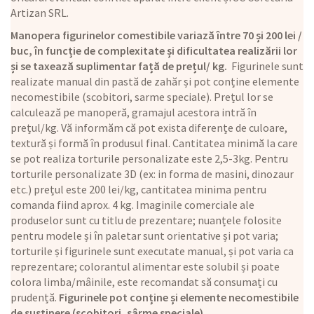
Artizan SRL.
Manopera figurinelor comestibile variază între 70 și 200 lei /
buc, în funcție de complexitate și dificultatea realizării lor
și se taxează suplimentar față de prețul/ kg.
Figurinele sunt
realizate manual din pastă de zahăr și pot conține elemente
necomestibile (scobitori, sarme speciale). Prețul lor se
calculează pe manoperă, gramajul acestora intră în
prețul/kg. Vă informăm că pot exista diferențe de culoare,
textură și formă în produsul final. Cantitatea minimă la care
se pot realiza torturile personalizate este 2,5-3kg. Pentru
torturile personalizate 3D (ex: in forma de masini, dinozaur
etc.) prețul este 200 lei/kg, cantitatea minima pentru
comanda fiind aprox. 4 kg. Imaginile comerciale ale
produselor sunt cu titlu de prezentare; nuanțele folosite
pentru modele și în paletar sunt orientative și pot varia;
torturile și figurinele sunt executate manual, și pot varia ca
reprezentare; colorantul alimentar este solubil și poate
colora limba/mâinile, este recomandat să consumați cu
prudență.
Figurinele pot conține și elemente necomestibile
de susținere (scobitori, sârme speciale).