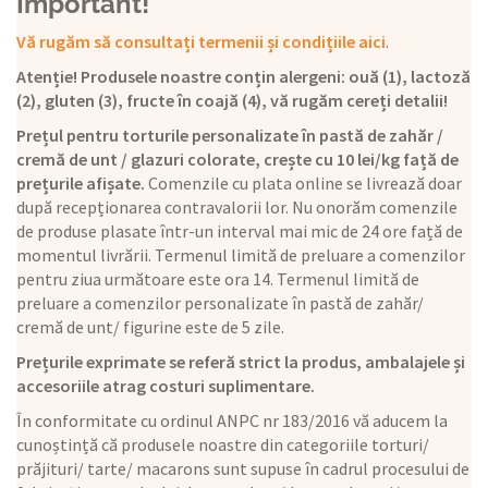
Important!
Vă rugăm să consultați termenii și condițiile aici
.
Atenție! Produsele noastre conțin alergeni: ouă (1), lactoză
(2), gluten (3), fructe în coajă (4), vă rugăm cereți detalii!
Prețul pentru torturile personalizate în pastă de zahăr /
cremă de unt / glazuri colorate, crește cu 10 lei/kg față de
prețurile afișate.
Comenzile cu plata online se livrează doar
după recepționarea contravalorii lor. Nu onorăm comenzile
de produse plasate într-un interval mai mic de 24 ore față de
momentul livrării. Termenul limită de preluare a comenzilor
pentru ziua următoare este ora 14. Termenul limită de
preluare a comenzilor personalizate în pastă de zahăr/
cremă de unt/ figurine este de 5 zile.
Prețurile exprimate se referă strict la produs, ambalajele și
accesoriile atrag costuri suplimentare.
În conformitate cu ordinul ANPC nr 183/2016 vă aducem la
cunoștință că produsele noastre din categoriile torturi/
prăjituri/ tarte/ macarons sunt supuse în cadrul procesului de