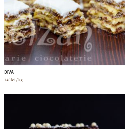
DIVA
140
lei
/ kg