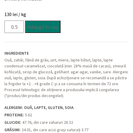
130
lei
/ kg
Cantitate
Adaugă în coș
Marlenka
cu
zmeură
INGREDIENTE
Ouă, zahăr, făină de grâu, unt, miere, lapte bătut, lapte, lapte
condensat caramelizat, ciocolată (min. 28% masă de cacao), zmeură
liofilizată, sirop de glucoză, gelifiant: agar-agar, vanilie, sare. Alergeni:
ouă, lapte, gluten, soia. După achiziționare se recomandă a se păstra
la frigider la +2…+8 grade C și a se consuma în termen de 72 ore.
Procesul tehnologic de obținere a produsului implică congelarea
(*produs/din produs decongelat).
ALERGENI: OUĂ, LAPTE, GLUTEN, SOIA
PROTEINE:
5.62
GLUCIDE:
47.76, din care zaharuri 28.32
GRĂSIMI:
24.01, din care acizi grași saturați 3.77