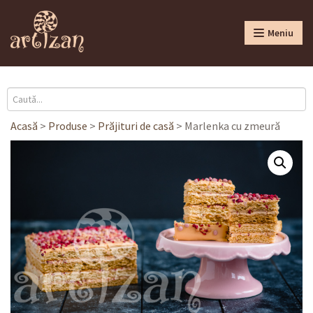
Meniu
Acasă
>
Produse
>
Prăjituri de casă
>
Marlenka cu zmeură