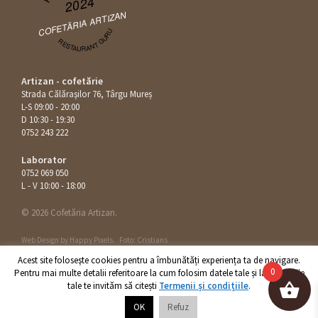
2024
COFETĂRIA ARTIZAN
RESTAURANT GURU
Artizan - cofetărie
Strada Călăraşilor 76, Târgu Mureș
L-S 09:00 - 20:00
D 10:30 - 19:30
0752 243 222
Laborator
0752 069 050
L - V 10:00 - 18:00
© 2026 Cofetăria Artizan.
Web Design by
Happy Pixels
.
Foto: Cristians
Acest site foloseşte cookies pentru a îmbunătăți experiența ta de navigare.
0
Pentru mai multe detalii referitoare la cum folosim datele tale și la drepturile
tale te invităm să citești
Termenii și condițiile
.
OK
Refuz