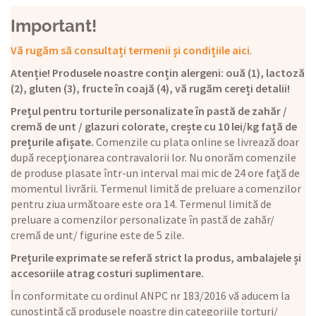
Important!
Vă rugăm să consultați termenii și condițiile aici
.
Atenție! Produsele noastre conțin alergeni: ouă (1), lactoză
(2), gluten (3), fructe în coajă (4), vă rugăm cereți detalii!
Prețul pentru torturile personalizate în pastă de zahăr /
cremă de unt / glazuri colorate, crește cu 10 lei/kg față de
prețurile afișate.
Comenzile cu plata online se livrează doar
după recepționarea contravalorii lor. Nu onorăm comenzile
de produse plasate într-un interval mai mic de 24 ore față de
momentul livrării. Termenul limită de preluare a comenzilor
pentru ziua următoare este ora 14. Termenul limită de
preluare a comenzilor personalizate în pastă de zahăr/
cremă de unt/ figurine este de 5 zile.
Prețurile exprimate se referă strict la produs, ambalajele și
accesoriile atrag costuri suplimentare.
În conformitate cu ordinul ANPC nr 183/2016 vă aducem la
cunoștință că produsele noastre din categoriile torturi/