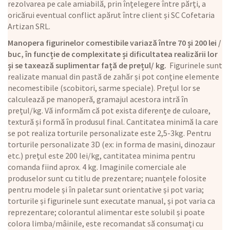
rezolvarea pe cale amiabilă, prin înțelegere între părți, a
oricărui eventual conflict apărut între client și SC Cofetaria
Artizan SRL.
Manopera figurinelor comestibile variază între 70 și 200 lei /
buc, în funcție de complexitate și dificultatea realizării lor
și se taxează suplimentar față de prețul/ kg.
Figurinele sunt
realizate manual din pastă de zahăr și pot conține elemente
necomestibile (scobitori, sarme speciale). Prețul lor se
calculează pe manoperă, gramajul acestora intră în
prețul/kg. Vă informăm că pot exista diferențe de culoare,
textură și formă în produsul final. Cantitatea minimă la care
se pot realiza torturile personalizate este 2,5-3kg. Pentru
torturile personalizate 3D (ex: in forma de masini, dinozaur
etc.) prețul este 200 lei/kg, cantitatea minima pentru
comanda fiind aprox. 4 kg. Imaginile comerciale ale
produselor sunt cu titlu de prezentare; nuanțele folosite
pentru modele și în paletar sunt orientative și pot varia;
torturile și figurinele sunt executate manual, și pot varia ca
reprezentare; colorantul alimentar este solubil și poate
colora limba/mâinile, este recomandat să consumați cu