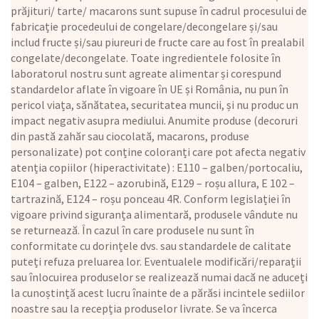
prăjituri/ tarte/ macarons sunt supuse în cadrul procesului de
fabricație procedeului de congelare/decongelare și/sau
includ fructe și/sau piureuri de fructe care au fost în prealabil
congelate/decongelate. Toate ingredientele folosite în
laboratorul nostru sunt agreate alimentar și corespund
standardelor aflate în vigoare în UE și România, nu pun în
pericol viața, sănătatea, securitatea muncii, și nu produc un
impact negativ asupra mediului. Anumite produse (decoruri
din pastă zahăr sau ciocolată, macarons, produse
personalizate) pot conține coloranți care pot afecta negativ
atenția copiilor (hiperactivitate) : E110 – galben/portocaliu,
E104 – galben, E122 – azorubină, E129 – roșu allura, E 102 –
tartrazină, E124 – roșu ponceau 4R. Conform legislației în
vigoare privind siguranța alimentară, produsele vândute nu
se returnează. În cazul în care produsele nu sunt în
conformitate cu dorințele dvs. sau standardele de calitate
puteți refuza preluarea lor. Eventualele modificări/reparații
sau înlocuirea produselor se realizează numai dacă ne aduceți
la cunoștință acest lucru înainte de a părăsi incintele sediilor
noastre sau la recepția produselor livrate. Se va încerca