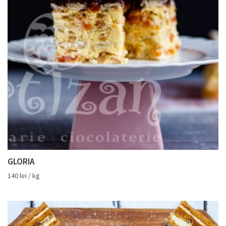
GLORIA
140
lei
/ kg