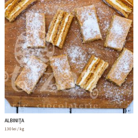
ALBINIȚA
130
lei
/ kg