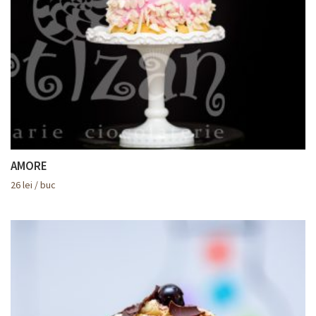
AMORE
26
lei
/ buc