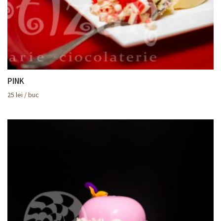
PINK
25
lei
/ buc