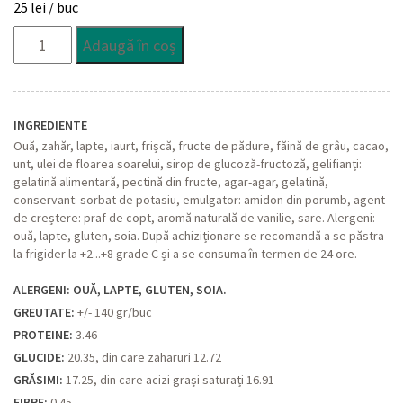
25
lei
/ buc
Cantitate
Adaugă în coș
Yoghi
INGREDIENTE
Ouă, zahăr, lapte, iaurt, frișcă, fructe de pădure, făină de grâu, cacao,
unt, ulei de floarea soarelui, sirop de glucoză-fructoză, gelifianți:
gelatină alimentară, pectină din fructe, agar-agar, gelatină,
conservant: sorbat de potasiu, emulgator: amidon din porumb, agent
de creștere: praf de copt, aromă naturală de vanilie, sare. Alergeni:
ouă, lapte, gluten, soia. După achiziționare se recomandă a se păstra
la frigider la +2...+8 grade C și a se consuma în termen de 24 ore.
ALERGENI: OUĂ, LAPTE, GLUTEN, SOIA.
GREUTATE:
+/- 140 gr/buc
PROTEINE:
3.46
GLUCIDE:
20.35, din care zaharuri 12.72
GRĂSIMI:
17.25, din care acizi grași saturați 16.91
FIBRE:
0.45