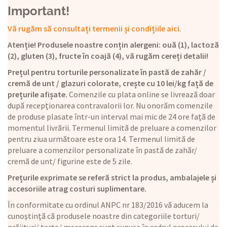
Important!
Vă rugăm să consultați termenii și condițiile aici
.
Atenție! Produsele noastre conțin alergeni: ouă (1), lactoză
(2), gluten (3), fructe în coajă (4), vă rugăm cereți detalii!
Prețul pentru torturile personalizate în pastă de zahăr /
cremă de unt / glazuri colorate, crește cu 10 lei/kg față de
prețurile afișate.
Comenzile cu plata online se livrează doar
după recepționarea contravalorii lor. Nu onorăm comenzile
de produse plasate într-un interval mai mic de 24 ore față de
momentul livrării. Termenul limită de preluare a comenzilor
pentru ziua următoare este ora 14. Termenul limită de
preluare a comenzilor personalizate în pastă de zahăr/
cremă de unt/ figurine este de 5 zile.
Prețurile exprimate se referă strict la produs, ambalajele și
accesoriile atrag costuri suplimentare.
În conformitate cu ordinul ANPC nr 183/2016 vă aducem la
cunoștință că produsele noastre din categoriile torturi/