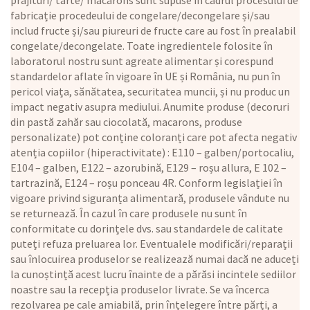
prăjituri/ tarte/ macarons sunt supuse în cadrul procesului de
fabricație procedeului de congelare/decongelare și/sau
includ fructe și/sau piureuri de fructe care au fost în prealabil
congelate/decongelate. Toate ingredientele folosite în
laboratorul nostru sunt agreate alimentar și corespund
standardelor aflate în vigoare în UE și România, nu pun în
pericol viața, sănătatea, securitatea muncii, și nu produc un
impact negativ asupra mediului. Anumite produse (decoruri
din pastă zahăr sau ciocolată, macarons, produse
personalizate) pot conține coloranți care pot afecta negativ
atenția copiilor (hiperactivitate) : E110 – galben/portocaliu,
E104 – galben, E122 – azorubină, E129 – roșu allura, E 102 –
tartrazină, E124 – roșu ponceau 4R. Conform legislației în
vigoare privind siguranța alimentară, produsele vândute nu
se returnează. În cazul în care produsele nu sunt în
conformitate cu dorințele dvs. sau standardele de calitate
puteți refuza preluarea lor. Eventualele modificări/reparații
sau înlocuirea produselor se realizează numai dacă ne aduceți
la cunoștință acest lucru înainte de a părăsi incintele sediilor
noastre sau la recepția produselor livrate. Se va încerca
rezolvarea pe cale amiabilă, prin înțelegere între părți, a