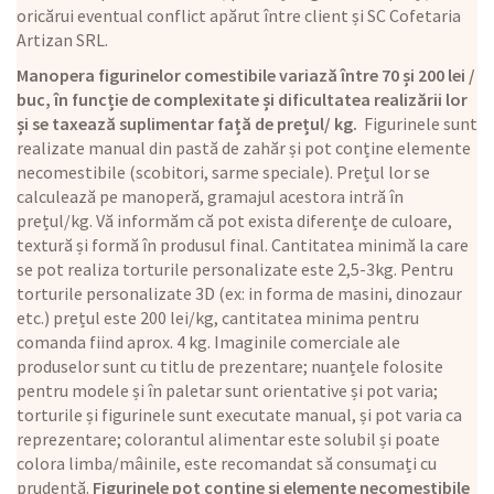
oricărui eventual conflict apărut între client și SC Cofetaria
Artizan SRL.
Manopera figurinelor comestibile variază între 70 și 200 lei /
buc, în funcție de complexitate și dificultatea realizării lor
și se taxează suplimentar față de prețul/ kg.
Figurinele sunt
realizate manual din pastă de zahăr și pot conține elemente
necomestibile (scobitori, sarme speciale). Prețul lor se
calculează pe manoperă, gramajul acestora intră în
prețul/kg. Vă informăm că pot exista diferențe de culoare,
textură și formă în produsul final. Cantitatea minimă la care
se pot realiza torturile personalizate este 2,5-3kg. Pentru
torturile personalizate 3D (ex: in forma de masini, dinozaur
etc.) prețul este 200 lei/kg, cantitatea minima pentru
comanda fiind aprox. 4 kg. Imaginile comerciale ale
produselor sunt cu titlu de prezentare; nuanțele folosite
pentru modele și în paletar sunt orientative și pot varia;
torturile și figurinele sunt executate manual, și pot varia ca
reprezentare; colorantul alimentar este solubil și poate
colora limba/mâinile, este recomandat să consumați cu
prudență.
Figurinele pot conține și elemente necomestibile