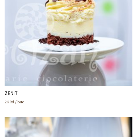
ZENIT
26
lei
/ buc