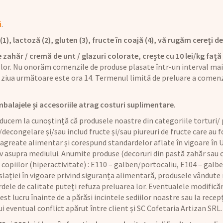
i
.
), lactoză (2), gluten (3), fructe în coajă (4), vă rugăm cereți det
 zahăr / cremă de unt / glazuri colorate, crește cu 10 lei/kg față 
 lor. Nu onorăm comenzile de produse plasate într-un interval mai 
ziua următoare este ora 14. Termenul limită de preluare a comenz
mbalajele și accesoriile atrag costuri suplimentare.
ucem la cunoștință că produsele noastre din categoriile torturi/ p
/decongelare și/sau includ fructe și/sau piureuri de fructe care au
 agreate alimentar și corespund standardelor aflate în vigoare în U
iv asupra mediului. Anumite produse (decoruri din pastă zahăr sau
copiilor (hiperactivitate) : E110 – galben/portocaliu, E104 – galbe
lației în vigoare privind siguranța alimentară, produsele vândute n
dele de calitate puteți refuza preluarea lor. Eventualele modificăr
t lucru înainte de a părăsi incintele sediilor noastre sau la recepț
rui eventual conflict apărut între client și SC Cofetaria Artizan SRL.