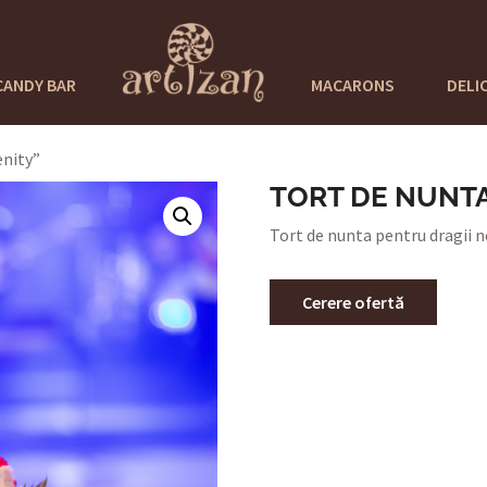
CANDY BAR
MACARONS
DELI
enity”
TORT DE NUNTA
Tort de nunta pentru dragii nos
Cerere ofertă