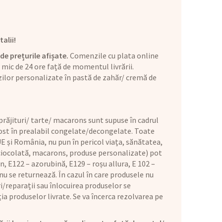
alii!
de prețurile afișate.
Comenzile cu plata online
mic de 24 ore față de momentul livrării.
ilor personalizate în pastă de zahăr/ cremă de
răjituri/ tarte/ macarons sunt supuse în cadrul
 fost în prealabil congelate/decongelate. Toate
E și România, nu pun în pericol viața, sănătatea,
 ciocolată, macarons, produse personalizate) pot
n, E122 – azorubină, E129 – roșu allura, E 102 –
u se returnează. În cazul în care produsele nu
i/reparații sau înlocuirea produselor se
ia produselor livrate. Se va încerca rezolvarea pe