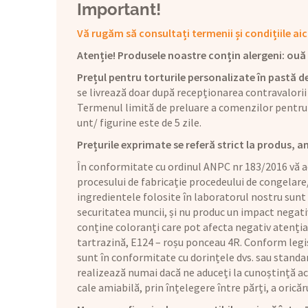
Important!
Vă rugăm să consultați termenii și condițiile aic
Atenție! Produsele noastre conțin alergeni: ouă (1
Prețul pentru torturile personalizate în pastă de
se livrează doar după recepționarea contravalorii
Termenul limită de preluare a comenzilor pentru 
unt/ figurine este de 5 zile.
Prețurile exprimate se referă strict la produs, a
În conformitate cu ordinul ANPC nr 183/2016 vă ad
procesului de fabricație procedeului de congelare
ingredientele folosite în laboratorul nostru sunt
securitatea muncii, și nu produc un impact negat
conține coloranți care pot afecta negativ atenția 
tartrazină, E124 – roșu ponceau 4R. Conform legis
sunt în conformitate cu dorințele dvs. sau standar
realizează numai dacă ne aduceți la cunoștință aces
cale amiabilă, prin înțelegere între părți, a orică