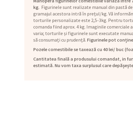
Manopera figurinelor comestibile variază între 70 
kg.
Figurinele sunt realizate manual din pastă de
gramajul acestora intră în prețul/kg. Vă informăm 
torturile personalizate este 2,5-3kg. Pentru tortu
comanda fiind aprox. 4 kg. Imaginile comerciale a
varia; torturile și figurinele sunt executate man
să consumați cu prudență.
Figurinele pot conține
Pozele comestibile se taxează cu 40 lei/ buc (foa
Cantitatea finală a produsului comandat, in fun
estimată. Nu vom taxa surplusul care depășeșt