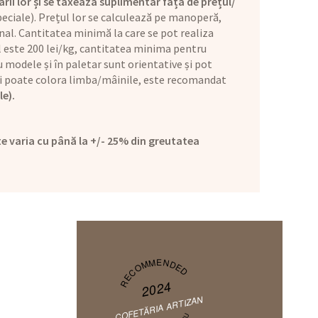
ării lor și se taxează suplimentar față de prețul/
eciale). Prețul lor se calculează pe manoperă,
nal. Cantitatea minimă la care se pot realiza
ul este 200 lei/kg, cantitatea minima pentru
 modele și în paletar sunt orientative și pot
l și poate colora limba/mâinile, este recomandat
le).
e varia cu până la +/- 25% din greutatea
RECOMMENDED
2024
COFETĂRIA ARTIZAN