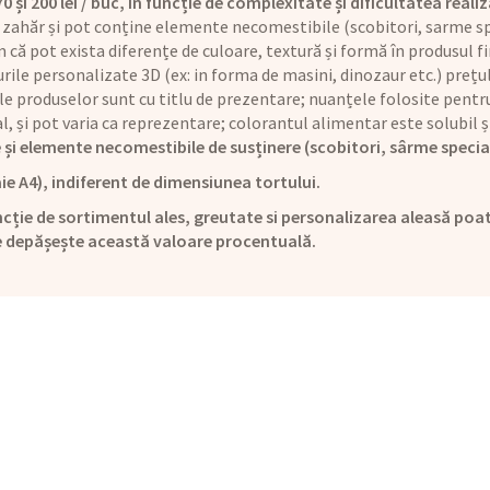
și 200 lei / buc, în funcție de complexitate și dificultatea realiz
 zahăr și pot conține elemente necomestibile (scobitori, sarme sp
că pot exista diferențe de culoare, textură și formă în produsul fi
rile personalizate 3D (ex: in forma de masini, dinozaur etc.) preț
le produselor sunt cu titlu de prezentare; nuanțele folosite pentru
ual, și pot varia ca reprezentare; colorantul alimentar este solubi
 și elemente necomestibile de susținere (scobitori, sârme specia
ie A4), indiferent de dimensiunea tortului.
cție de sortimentul ales, greutate si personalizarea aleasă poat
e depășește această valoare procentuală.