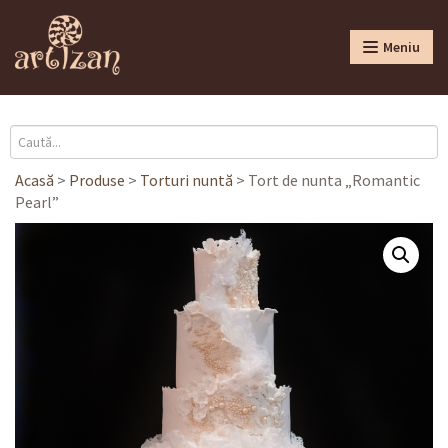
Meniu
Acasă
>
Produse
>
Torturi nuntă
>
Tort de nunta „Romantic
Pearl”