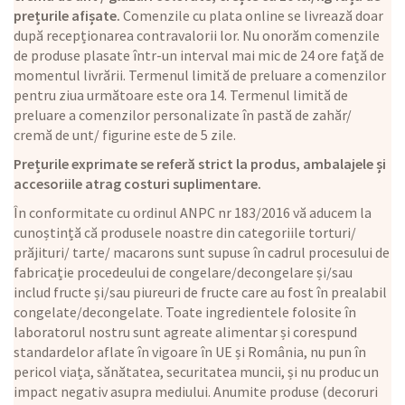
prețurile afișate.
Comenzile cu plata online se livrează doar
după recepționarea contravalorii lor. Nu onorăm comenzile
de produse plasate într-un interval mai mic de 24 ore față de
momentul livrării. Termenul limită de preluare a comenzilor
pentru ziua următoare este ora 14. Termenul limită de
preluare a comenzilor personalizate în pastă de zahăr/
cremă de unt/ figurine este de 5 zile.
Prețurile exprimate se referă strict la produs, ambalajele și
accesoriile atrag costuri suplimentare.
În conformitate cu ordinul ANPC nr 183/2016 vă aducem la
cunoștință că produsele noastre din categoriile torturi/
prăjituri/ tarte/ macarons sunt supuse în cadrul procesului de
fabricație procedeului de congelare/decongelare și/sau
includ fructe și/sau piureuri de fructe care au fost în prealabil
congelate/decongelate. Toate ingredientele folosite în
laboratorul nostru sunt agreate alimentar și corespund
standardelor aflate în vigoare în UE și România, nu pun în
pericol viața, sănătatea, securitatea muncii, și nu produc un
impact negativ asupra mediului. Anumite produse (decoruri