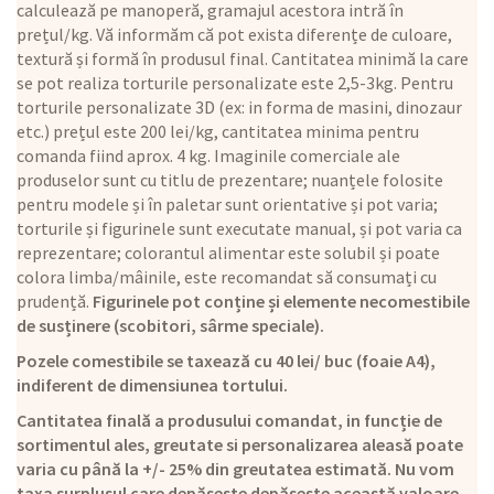
calculează pe manoperă, gramajul acestora intră în
prețul/kg. Vă informăm că pot exista diferențe de culoare,
textură și formă în produsul final. Cantitatea minimă la care
se pot realiza torturile personalizate este 2,5-3kg. Pentru
torturile personalizate 3D (ex: in forma de masini, dinozaur
etc.) prețul este 200 lei/kg, cantitatea minima pentru
comanda fiind aprox. 4 kg. Imaginile comerciale ale
produselor sunt cu titlu de prezentare; nuanțele folosite
pentru modele și în paletar sunt orientative și pot varia;
torturile și figurinele sunt executate manual, și pot varia ca
reprezentare; colorantul alimentar este solubil și poate
colora limba/mâinile, este recomandat să consumați cu
prudență.
Figurinele pot conține și elemente necomestibile
de susținere (scobitori, sârme speciale).
Pozele comestibile se taxează cu 40 lei/ buc (foaie A4),
indiferent de dimensiunea tortului.
Cantitatea finală a produsului comandat, in funcție de
sortimentul ales, greutate si personalizarea aleasă poate
varia cu până la +/- 25% din greutatea estimată. Nu vom
taxa surplusul care depășește depășește această valoare