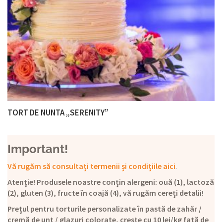
TORT DE NUNTA „SERENITY”
Important!
Vă rugăm să consultați termenii și condițiile aici
.
Atenție! Produsele noastre conțin alergeni: ouă (1), lactoză
(2), gluten (3), fructe în coajă (4), vă rugăm cereți detalii!
Prețul pentru torturile personalizate în pastă de zahăr /
cremă de unt / glazuri colorate, crește cu 10 lei/kg față de