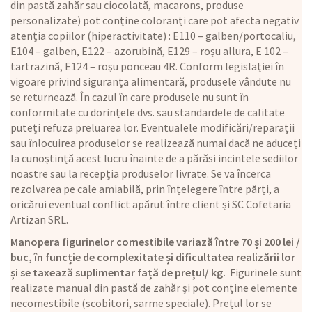
din pastă zahăr sau ciocolată, macarons, produse
personalizate) pot conține coloranți care pot afecta negativ
atenția copiilor (hiperactivitate) : E110 – galben/portocaliu,
E104 – galben, E122 – azorubină, E129 – roșu allura, E 102 –
tartrazină, E124 – roșu ponceau 4R. Conform legislației în
vigoare privind siguranța alimentară, produsele vândute nu
se returnează. În cazul în care produsele nu sunt în
conformitate cu dorințele dvs. sau standardele de calitate
puteți refuza preluarea lor. Eventualele modificări/reparații
sau înlocuirea produselor se realizează numai dacă ne aduceți
la cunoștință acest lucru înainte de a părăsi incintele sediilor
noastre sau la recepția produselor livrate. Se va încerca
rezolvarea pe cale amiabilă, prin înțelegere între părți, a
oricărui eventual conflict apărut între client și SC Cofetaria
Artizan SRL.
Manopera figurinelor comestibile variază între 70 și 200 lei /
buc, în funcție de complexitate și dificultatea realizării lor
și se taxează suplimentar față de prețul/ kg.
Figurinele sunt
realizate manual din pastă de zahăr și pot conține elemente
necomestibile (scobitori, sarme speciale). Prețul lor se