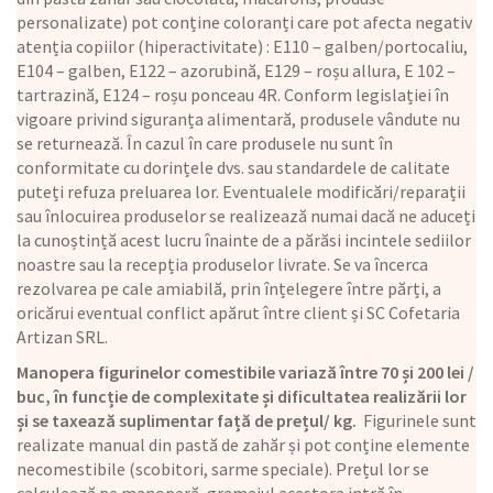
personalizate) pot conține coloranți care pot afecta negativ
atenția copiilor (hiperactivitate) : E110 – galben/portocaliu,
E104 – galben, E122 – azorubină, E129 – roșu allura, E 102 –
tartrazină, E124 – roșu ponceau 4R. Conform legislației în
vigoare privind siguranța alimentară, produsele vândute nu
se returnează. În cazul în care produsele nu sunt în
conformitate cu dorințele dvs. sau standardele de calitate
puteți refuza preluarea lor. Eventualele modificări/reparații
sau înlocuirea produselor se realizează numai dacă ne aduceți
la cunoștință acest lucru înainte de a părăsi incintele sediilor
noastre sau la recepția produselor livrate. Se va încerca
rezolvarea pe cale amiabilă, prin înțelegere între părți, a
oricărui eventual conflict apărut între client și SC Cofetaria
Artizan SRL.
Manopera figurinelor comestibile variază între 70 și 200 lei /
buc, în funcție de complexitate și dificultatea realizării lor
și se taxează suplimentar față de prețul/ kg.
Figurinele sunt
realizate manual din pastă de zahăr și pot conține elemente
necomestibile (scobitori, sarme speciale). Prețul lor se