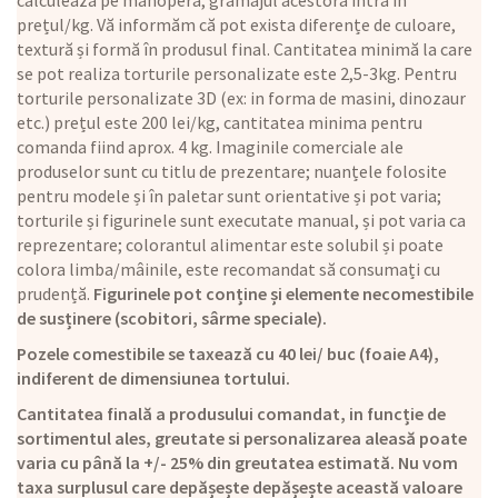
calculează pe manoperă, gramajul acestora intră în
prețul/kg. Vă informăm că pot exista diferențe de culoare,
textură și formă în produsul final. Cantitatea minimă la care
se pot realiza torturile personalizate este 2,5-3kg. Pentru
torturile personalizate 3D (ex: in forma de masini, dinozaur
etc.) prețul este 200 lei/kg, cantitatea minima pentru
comanda fiind aprox. 4 kg. Imaginile comerciale ale
produselor sunt cu titlu de prezentare; nuanțele folosite
pentru modele și în paletar sunt orientative și pot varia;
torturile și figurinele sunt executate manual, și pot varia ca
reprezentare; colorantul alimentar este solubil și poate
colora limba/mâinile, este recomandat să consumați cu
prudență.
Figurinele pot conține și elemente necomestibile
de susținere (scobitori, sârme speciale).
Pozele comestibile se taxează cu 40 lei/ buc (foaie A4),
indiferent de dimensiunea tortului.
Cantitatea finală a produsului comandat, in funcție de
sortimentul ales, greutate si personalizarea aleasă poate
varia cu până la +/- 25% din greutatea estimată. Nu vom
taxa surplusul care depășește depășește această valoare