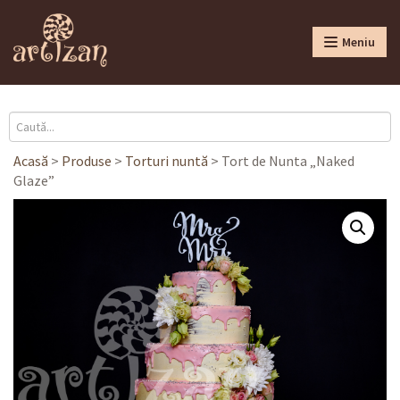
Meniu
Acasă
>
Produse
>
Torturi nuntă
>
Tort de Nunta „Naked
Glaze”