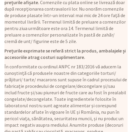
prețurile afișate.
Comenzile cu plata online se livrează doar
după recepționarea contravalorii lor. Nu onorăm comenzile
de produse plasate într-un interval mai mic de 24 ore față de
momentul livrării. Termenul limită de preluare a comenzilor
pentru ziua următoare este ora 14. Termenul limită de
preluare a comenzilor personalizate în pastă de zahăr/
cremă de unt/ figurine este de 5 zile.
Prețurile exprimate se referă strict la produs, ambalajele și
accesoriile atrag costuri suplimentare.
În conformitate cu ordinul ANPC nr 183/2016 vă aducem la
cunoștință că produsele noastre din categoriile torturi/
prăjituri/ tarte/ macarons sunt supuse în cadrul procesului de
fabricație procedeului de congelare/decongelare și/sau
includ fructe și/sau piureuri de fructe care au fost în prealabil
congelate/decongelate. Toate ingredientele folosite în
laboratorul nostru sunt agreate alimentar și corespund
standardelor aflate în vigoare în UE și România, nu pun în
pericol viața, sănătatea, securitatea muncii, și nu produc un
impact negativ asupra mediului. Anumite produse (decoruri
din pastă zahăr sau ciocolată, macarons, produse