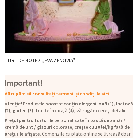
TORT DE BOTEZ „EVA ZENOVIA”
Important!
Vă rugăm să consultați termenii și condițiile aici
.
Atenție! Produsele noastre conțin alergeni: ouă (1), lactoză
(2), gluten (3), fructe în coajă (4), vă rugăm cereți detalii!
Prețul pentru torturile personalizate în pastă de zahăr /
cremă de unt / glazuri colorate, crește cu 10 lei/kg față de
prețurile afișate.
Comenzile cu plata online se livrează doar