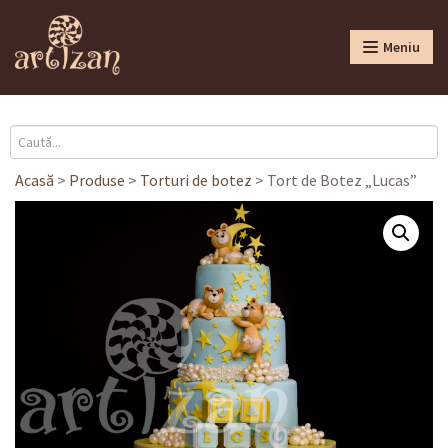
Meniu
Acasă
>
Produse
>
Torturi de botez
>
Tort de Botez „Lucas”