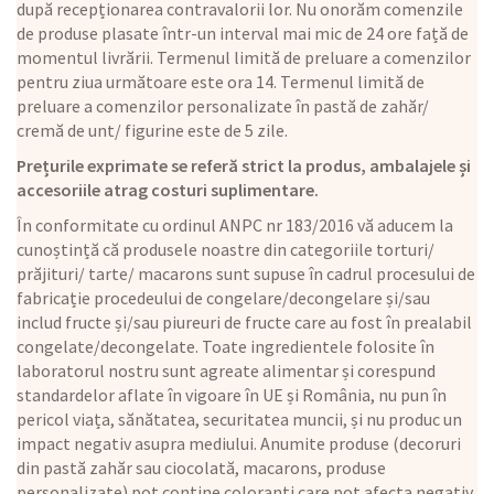
după recepționarea contravalorii lor. Nu onorăm comenzile
de produse plasate într-un interval mai mic de 24 ore față de
momentul livrării. Termenul limită de preluare a comenzilor
pentru ziua următoare este ora 14. Termenul limită de
preluare a comenzilor personalizate în pastă de zahăr/
cremă de unt/ figurine este de 5 zile.
Prețurile exprimate se referă strict la produs, ambalajele și
accesoriile atrag costuri suplimentare.
În conformitate cu ordinul ANPC nr 183/2016 vă aducem la
cunoștință că produsele noastre din categoriile torturi/
prăjituri/ tarte/ macarons sunt supuse în cadrul procesului de
fabricație procedeului de congelare/decongelare și/sau
includ fructe și/sau piureuri de fructe care au fost în prealabil
congelate/decongelate. Toate ingredientele folosite în
laboratorul nostru sunt agreate alimentar și corespund
standardelor aflate în vigoare în UE și România, nu pun în
pericol viața, sănătatea, securitatea muncii, și nu produc un
impact negativ asupra mediului. Anumite produse (decoruri
din pastă zahăr sau ciocolată, macarons, produse
personalizate) pot conține coloranți care pot afecta negativ