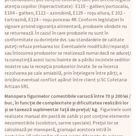
atenția copiilor (hiperactivitate) : E110 – galben/portocaliu,
E104 – galben, E122 – azorubină, E129 – roșu allura, E 102 –
tartrazină, E124 – roșu ponceau 4R. Conform legislației în
vigoare privind siguranța alimentară, produsele vândute nu
se returnează. În cazul în care produsele nu sunt în
conformitate cu dorințele dvs. sau standardele de calitate
puteți refuza preluarea lor. Eventualele modificări/reparații
sau înlocuirea produselor se realizează numai dacă ne aduceți
la cunoștință acest lucru înainte de a părăsi incintele sediilor
noastre sau la recepția produselor livrate. Se va încerca
rezolvarea pe cale amiabilă, prin înțelegere între părți, a
oricărui eventual conflict apărut între client și SC Cofetaria
Artizan SRL.
Manopera figurinelor comestibile variază între 70 și 200 lei /
buc, în funcție de complexitate și dificultatea realizării lor
și se taxează suplimentar față de prețul/ kg.
Figurinele sunt
realizate manual din pastă de zahăr și pot conține elemente
necomestibile (scobitori, sarme speciale). Prețul lor se
calculează pe manoperă, gramajul acestora intră în