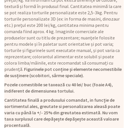
prețul/kg. Vă informăm că pot exista diferențe de culoare,
textură și formă în produsul final. Cantitatea minimă la care
se pot realiza torturile personalizate este 2,5-3kg. Pentru
torturile personalizate 3D (ex: in forma de masini, dinozaur
etc.) prețul este 200 lei/kg, cantitatea minima pentru
comanda fiind aprox. 4 kg. Imaginile comerciale ale
produselor sunt cu titlu de prezentare; nuanțele folosite
pentru modele și în paletar sunt orientative și pot varia;
torturile și figurinele sunt executate manual, și pot varia ca
reprezentare; colorantul alimentar este solubil și poate
colora limba/mâinile, este recomandat să consumați cu
prudență.
Figurinele pot conține și elemente necomestibile
de susținere (scobitori, sârme speciale).
Pozele comestibile se taxează cu 40 lei/ buc (foaie A4),
indiferent de dimensiunea tortului.
Cantitatea finală a produsului comandat, in funcție de
sortimentul ales, greutate si personalizarea aleasă poate
varia cu până la +/- 25% din greutatea estimată. Nu vom
taxa surplusul care depășește depășește această valoare
procentuală.