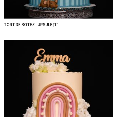
TORT DE BOTEZ „URSULEȚI”