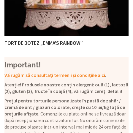
TORT DE BOTEZ „EMMA’S RAINBOW”
Important!
Vă rugăm să consultați termenii și condițiile aici
.
Atenție! Produsele noastre conțin alergeni: ouă (1), lactoză
(2), gluten (3), fructe în coajă (4), vă rugăm cereți detalii!
Prețul pentru torturile personalizate în pastă de zahăr /
cremă de unt / glazuri colorate, crește cu 10 lei/kg față de
prețurile afișate.
Comenzile cu plata online se livrează doar
după recepționarea contravalorii lor. Nu onorăm comenzile
de produse plasate într-un interval mai mic de 24 ore față de