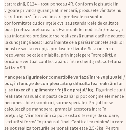
tartrazină, E124 – roșu ponceau 4R. Conform legislației în
vigoare privind siguranța alimentară, produsele vândute nu
se returnează. În cazul în care produsele nu sunt în
conformitate cu dorințele dvs. sau standardele de calitate
puteți refuza preluarea lor. Eventualele modificări/reparații
sau înlocuirea produselor se realizează numai dacă ne aduceți
la cunoștință acest lucru înainte de a părăsi incintele sediilor
noastre sau la recepția produselor livrate. Se va încerca
rezolvarea pe cale amiabilă, prin înțelegere între părți, a
oricărui eventual conflict apărut între client și SC Cofetaria
Artizan SRL.
Manopera figurinelor comestibile variază între 70 și 200 lei /
buc, în funcție de complexitate și dificultatea realizării lor
și se taxează suplimentar față de prețul/ kg.
Figurinele sunt
realizate manual din pastă de zahăr și pot conține elemente
necomestibile (scobitori, sarme speciale). Prețul lor se
calculează pe manoperă, gramajul acestora intră în
prețul/kg. Vă informăm că pot exista diferențe de culoare,
textură și formă în produsul final. Cantitatea minimă la care
se pot realiza torturile personalizate este 2,5-3kg. Pentru