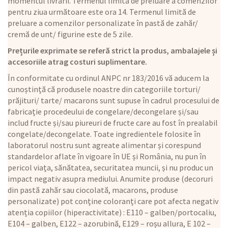
momentul livrării. Termenul limită de preluare a comenzilor
pentru ziua următoare este ora 14. Termenul limită de
preluare a comenzilor personalizate în pastă de zahăr/
cremă de unt/ figurine este de 5 zile.
Prețurile exprimate se referă strict la produs, ambalajele și
accesoriile atrag costuri suplimentare.
În conformitate cu ordinul ANPC nr 183/2016 vă aducem la
cunoștință că produsele noastre din categoriile torturi/
prăjituri/ tarte/ macarons sunt supuse în cadrul procesului de
fabricație procedeului de congelare/decongelare și/sau
includ fructe și/sau piureuri de fructe care au fost în prealabil
congelate/decongelate. Toate ingredientele folosite în
laboratorul nostru sunt agreate alimentar și corespund
standardelor aflate în vigoare în UE și România, nu pun în
pericol viața, sănătatea, securitatea muncii, și nu produc un
impact negativ asupra mediului. Anumite produse (decoruri
din pastă zahăr sau ciocolată, macarons, produse
personalizate) pot conține coloranți care pot afecta negativ
atenția copiilor (hiperactivitate) : E110 – galben/portocaliu,
E104 – galben, E122 – azorubină, E129 – roșu allura, E 102 –