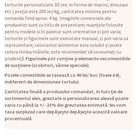
torturile personalizate 3D (ex: in forma de masini, dinozaur
etc.) prețul este 200 lei/kg, cantitatea minima pentru
comanda fiind aprox. 4 kg. Imaginile comerciale ale
produselor sunt cu titlu de prezentare; nuanțele folosite
pentru modele și în paletar sunt orientative și pot varia;
torturile și figurinele sunt executate manual, și pot varia ca
reprezentare; colorantul alimentar este solubil și poate
colora limba/mâinile, este recomandat să consumați cu
prudență.
Figurinele pot conține și elemente necomestibile
de susținere (scobitori, sârme speciale).
Pozele comestibile se taxează cu 40 lei/ buc (foaie A4),
indiferent de dimensiunea tortului.
Cantitatea finală a produsului comandat, in funcție de
sortimentul ales, greutate si personalizarea aleasă poate
varia cu până la +/- 25% din greutatea estimată. Nu vom
taxa surplusul care depășește depășește această valoare
procentuală.