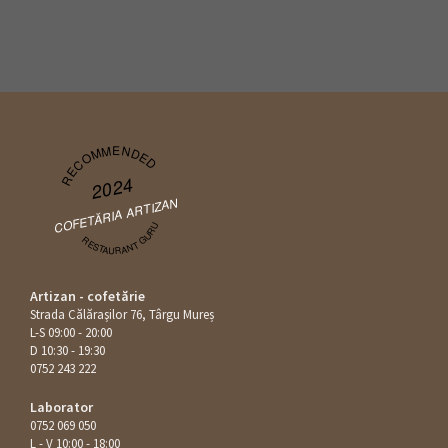
RECOMMENDED
2024
COFETĂRIA ARTIZAN
RESTAURANT GURU
Artizan - cofetărie
Strada Călăraşilor 76, Târgu Mureș
L-S 09:00 - 20:00
D 10:30 - 19:30
0752 243 222
Laborator
0752 069 050
L - V 10:00 - 18:00