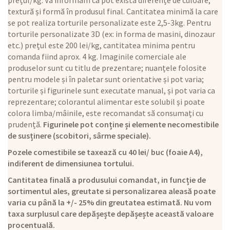
prețul/kg. Vă informăm că pot exista diferențe de culoare,
textură și formă în produsul final. Cantitatea minimă la care
se pot realiza torturile personalizate este 2,5-3kg. Pentru
torturile personalizate 3D (ex: in forma de masini, dinozaur
etc.) prețul este 200 lei/kg, cantitatea minima pentru
comanda fiind aprox. 4 kg. Imaginile comerciale ale
produselor sunt cu titlu de prezentare; nuanțele folosite
pentru modele și în paletar sunt orientative și pot varia;
torturile și figurinele sunt executate manual, și pot varia ca
reprezentare; colorantul alimentar este solubil și poate
colora limba/mâinile, este recomandat să consumați cu
prudență.
Figurinele pot conține și elemente necomestibile
de susținere (scobitori, sârme speciale).
Pozele comestibile se taxează cu 40 lei/ buc (foaie A4),
indiferent de dimensiunea tortului.
Cantitatea finală a produsului comandat, in funcție de
sortimentul ales, greutate si personalizarea aleasă poate
varia cu până la +/- 25% din greutatea estimată. Nu vom
taxa surplusul care depășește depășește această valoare
procentuală.