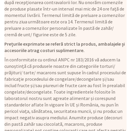
după recepționarea contravalorii lor. Nu onorăm comenzile
de produse plasate într-un interval mai mic de 24 ore față de
momentul livrării. Termenul limită de preluare a comenzilor
pentru ziua următoare este ora 14. Termenul limită de
preluare a comenzilor personalizate în pastă de zahăr/
cremă de unt/ figurine este de 5 zile.
Prețurile exprimate se referă strict la produs, ambalajele și
accesoriile atrag costuri suplimentare.
În conformitate cu ordinul ANPC nr 183/2016 vă aducem la
cunoștință că produsele noastre din categoriile torturi/
prăjituri/ tarte/ macarons sunt supuse în cadrul procesului de
fabricație procedeului de congelare/decongelare și/sau
includ fructe și/sau piureuri de fructe care au fost în prealabil
congelate/decongelate. Toate ingredientele folosite în
laboratorul nostru sunt agreate alimentar și corespund
standardelor aflate în vigoare în UE și România, nu pun în
pericol viața, sănătatea, securitatea muncii, și nu produc un
impact negativ asupra mediului. Anumite produse (decoruri
din pastă zahăr sau ciocolată, macarons, produse
personalizate) pot conține coloranți care pot afecta negativ