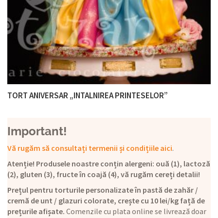
TORT ANIVERSAR „INTALNIREA PRINTESELOR”
Important!
Vă rugăm să consultați termenii și condițiile aici
.
Atenție! Produsele noastre conțin alergeni: ouă (1), lactoză
(2), gluten (3), fructe în coajă (4), vă rugăm cereți detalii!
Prețul pentru torturile personalizate în pastă de zahăr /
cremă de unt / glazuri colorate, crește cu 10 lei/kg față de
prețurile afișate.
Comenzile cu plata online se livrează doar