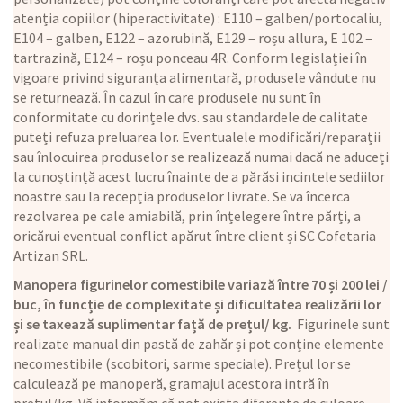
atenția copiilor (hiperactivitate) : E110 – galben/portocaliu,
E104 – galben, E122 – azorubină, E129 – roșu allura, E 102 –
tartrazină, E124 – roșu ponceau 4R. Conform legislației în
vigoare privind siguranța alimentară, produsele vândute nu
se returnează. În cazul în care produsele nu sunt în
conformitate cu dorințele dvs. sau standardele de calitate
puteți refuza preluarea lor. Eventualele modificări/reparații
sau înlocuirea produselor se realizează numai dacă ne aduceți
la cunoștință acest lucru înainte de a părăsi incintele sediilor
noastre sau la recepția produselor livrate. Se va încerca
rezolvarea pe cale amiabilă, prin înțelegere între părți, a
oricărui eventual conflict apărut între client și SC Cofetaria
Artizan SRL.
Manopera figurinelor comestibile variază între 70 și 200 lei /
buc, în funcție de complexitate și dificultatea realizării lor
și se taxează suplimentar față de prețul/ kg.
Figurinele sunt
realizate manual din pastă de zahăr și pot conține elemente
necomestibile (scobitori, sarme speciale). Prețul lor se
calculează pe manoperă, gramajul acestora intră în