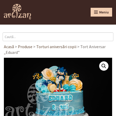
Meniu
Acasă
>
Produse
>
Torturi aniversări copii
>
Tort Aniversar
„Eduard”