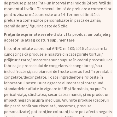
de produse plasate într-un interval mai mic de 24 ore față de
momentul livrării. Termenul limită de preluare a comenzilor
pentru ziua următoare este ora 14. Termenul limită de
preluare a comenzilor personalizate în pastă de zahăr/
cremă de unt/ figurine este de 5 zile.
Prețurile exprimate se referă strict la produs, ambalajele și
accesoriile atrag costuri suplimentare.
În conformitate cu ordinul ANPC nr 183/2016 vă aducem la
cunoștință că produsele noastre din categoriile torturi/
prăjituri/ tarte/ macarons sunt supuse în cadrul procesului de
fabricație procedeului de congelare/decongelare și/sau
includ fructe și/sau piureuri de fructe care au fost în prealabil
congelate/decongelate. Toate ingredientele folosite în
laboratorul nostru sunt agreate alimentar și corespund
standardelor aflate în vigoare în UE și România, nu pun în
pericol viața, sănătatea, securitatea muncii, și nu produc un
impact negativ asupra mediului. Anumite produse (decoruri
din pastă zahăr sau ciocolată, macarons, produse
personalizate) pot conține coloranți care pot afecta negativ