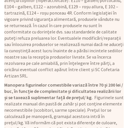
atenția copiilor (hiperactivitate) : E110 – galben/portocaliu,
E104 – galben, E122 – azorubină, E129 – roșu allura, E 102 –
tartrazină, E124 – roșu ponceau 4R. Conform legislației în
vigoare privind siguranța alimentară, produsele vândute nu
se returnează. În cazul în care produsele nu sunt în
conformitate cu dorințele dvs. sau standardele de calitate
puteți refuza preluarea lor. Eventualele modificări/reparații
sau înlocuirea produselor se realizează numai dacă ne aduceți
la cunoștință acest lucru înainte de a părăsi incintele sediilor
noastre sau la recepția produselor livrate. Se va încerca
rezolvarea pe cale amiabilă, prin înțelegere între părți, a
oricărui eventual conflict apărut între client și SC Cofetaria
Artizan SRL.
Manopera figurinelor comestibile variază între 70 și 200 lei /
buc, în funcție de complexitate și dificultatea realizării lor
și se taxează suplimentar față de prețul/ kg.
Figurinele sunt
realizate manual din pastă de zahăr și pot conține elemente
necomestibile (scobitori, sarme speciale). Prețul lor se
calculează pe manoperă, gramajul acestora intră în
prețul/kg. Vă informăm că pot exista diferențe de culoare,