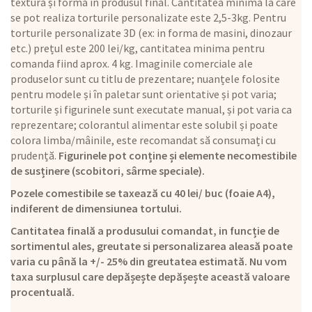
textură și formă în produsul final. Cantitatea minimă la care
se pot realiza torturile personalizate este 2,5-3kg. Pentru
torturile personalizate 3D (ex: in forma de masini, dinozaur
etc.) prețul este 200 lei/kg, cantitatea minima pentru
comanda fiind aprox. 4 kg. Imaginile comerciale ale
produselor sunt cu titlu de prezentare; nuanțele folosite
pentru modele și în paletar sunt orientative și pot varia;
torturile și figurinele sunt executate manual, și pot varia ca
reprezentare; colorantul alimentar este solubil și poate
colora limba/mâinile, este recomandat să consumați cu
prudență.
Figurinele pot conține și elemente necomestibile
de susținere (scobitori, sârme speciale).
Pozele comestibile se taxează cu 40 lei/ buc (foaie A4),
indiferent de dimensiunea tortului.
Cantitatea finală a produsului comandat, in funcție de
sortimentul ales, greutate si personalizarea aleasă poate
varia cu până la +/- 25% din greutatea estimată. Nu vom
taxa surplusul care depășește depășește această valoare
procentuală.