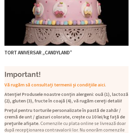
TORT ANIVERSAR „CANDYLAND”
Important!
Vă rugăm să consultați termenii și condițiile aici
.
Atenție! Produsele noastre conțin alergeni: ouă (1), lactoză
(2), gluten (3), fructe în coajă (4), vă rugăm cereți detalii!
Prețul pentru torturile personalizate în pastă de zahăr /
cremă de unt / glazuri colorate, crește cu 10 lei/kg față de
prețurile afișate.
Comenzile cu plata online se livrează doar
după recepționarea contravalorii lor. Nu onorăm comenzile