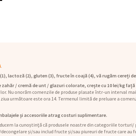
i
.
), lactoză (2), gluten (3), fructe în coajă (4), vă rugăm cereți det
 zahăr / cremă de unt / glazuri colorate, crește cu 10 lei/kg față 
 lor. Nu onorăm comenzile de produse plasate într-un interval mai 
ziua următoare este ora 14. Termenul limită de preluare a comenz
mbalajele și accesoriile atrag costuri suplimentare.
ucem la cunoștință că produsele noastre din categoriile torturi/ p
/decongelare și/sau includ fructe și/sau piureuri de fructe care au