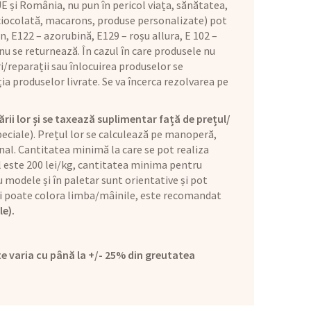
E și România, nu pun în pericol viața, sănătatea,
 ciocolată, macarons, produse personalizate) pot
n, E122 – azorubină, E129 – roșu allura, E 102 –
u se returnează. În cazul în care produsele nu
i/reparații sau înlocuirea produselor se
ia produselor livrate. Se va încerca rezolvarea pe
ării lor și se taxează suplimentar față de prețul/
eciale). Prețul lor se calculează pe manoperă,
nal. Cantitatea minimă la care se pot realiza
ul este 200 lei/kg, cantitatea minima pentru
 modele și în paletar sunt orientative și pot
l și poate colora limba/mâinile, este recomandat
le).
e varia cu până la +/- 25% din greutatea