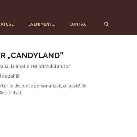
CATESE
EVENIMENTE
CONTACT
AR „CANDYLAND”
lia, la implinirea primului anisor.
 de zahăr.
turile decorate personalizat, cu pastă de
kg (1etaj)