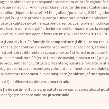
 agreate alimentar și corespund standardelor aflate în vigoare în U
iv asupra mediului. Anumite produse (decoruri din pastă zahăr sau
copiilor (hiperactivitate) : E110 – galben/portocaliu, E104 – galbe
lației în vigoare privind siguranța alimentară, produsele vândute n
dele de calitate puteți refuza preluarea lor. Eventualele modificăr
t lucru înainte de a părăsi incintele sediilor noastre sau la recepț
rui eventual conflict apărut între client și SC Cofetaria Artizan SRL.
și 200 lei / buc, în funcție de complexitate și dificultatea realiz
 zahăr și pot conține elemente necomestibile (scobitori, sarme sp
că pot exista diferențe de culoare, textură și formă în produsul fi
rile personalizate 3D (ex: in forma de masini, dinozaur etc.) preț
le produselor sunt cu titlu de prezentare; nuanțele folosite pentru
ual, și pot varia ca reprezentare; colorantul alimentar este solubi
 și elemente necomestibile de susținere (scobitori, sârme specia
ie A4), indiferent de dimensiunea tortului.
cție de sortimentul ales, greutate si personalizarea aleasă poat
e depășește această valoare procentuală.