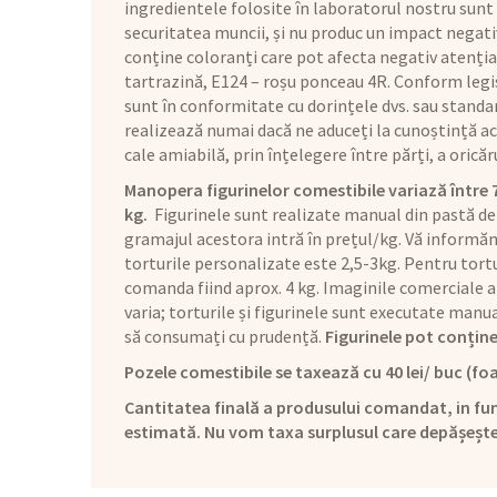
ingredientele folosite în laboratorul nostru sunt
securitatea muncii, și nu produc un impact negat
conține coloranți care pot afecta negativ atenția 
tartrazină, E124 – roșu ponceau 4R. Conform legis
sunt în conformitate cu dorințele dvs. sau standar
realizează numai dacă ne aduceți la cunoștință aces
cale amiabilă, prin înțelegere între părți, a orică
Manopera figurinelor comestibile variază între 70 
kg.
Figurinele sunt realizate manual din pastă de
gramajul acestora intră în prețul/kg. Vă informăm 
torturile personalizate este 2,5-3kg. Pentru tortu
comanda fiind aprox. 4 kg. Imaginile comerciale a
varia; torturile și figurinele sunt executate man
să consumați cu prudență.
Figurinele pot conține
Pozele comestibile se taxează cu 40 lei/ buc (foa
Cantitatea finală a produsului comandat, in fun
estimată. Nu vom taxa surplusul care depășeșt