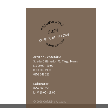
RECOMMENDED
2024
COFETĂRIA ARTIZAN
RESTAURANT GURU
Artizan - cofetărie
Strada Călăraşilor 76, Târgu Mureș
L-S 09:00 - 20:00
D 10:30 - 19:30
0752 243 222
Laborator
0752 069 050
L - V 10:00 - 18:00
© 2026 Cofetăria Artizan.