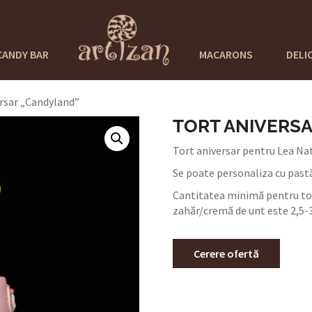
CANDY BAR
MACARONS
DELI
ersar „Candyland”
TORT ANIVERS
Tort aniversar pentru Lea Nata
Se poate personaliza cu pastă
Cantitatea minimă pentru tor
zahăr/cremă de unt este 2,5-3
Cerere ofertă