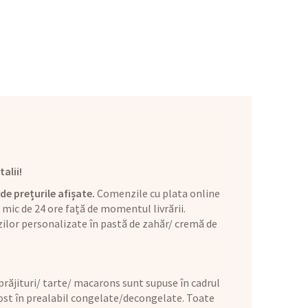
alii!
de prețurile afișate.
Comenzile cu plata online
mic de 24 ore față de momentul livrării.
ilor personalizate în pastă de zahăr/ cremă de
răjituri/ tarte/ macarons sunt supuse în cadrul
 fost în prealabil congelate/decongelate. Toate