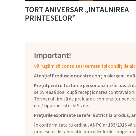
TORT ANIVERSAR „INTALNIREA
PRINTESELOR”
Important!
Vă rugăm să consultați termenii și condițiile aic
Atenție! Produsele noastre conțin alergeni: ouă (1
Prețul pentru torturile personalizate în pastă de
se livrează doar după recepționarea contravalorii
Termenul limită de preluare a comenzilor pentru 
unt/ figurine este de 5 zile.
Prețurile exprimate se referă strict la produs, a
În conformitate cu ordinul ANPC nr 183/2016 vă ad
procesului de fabricație procedeului de congelare