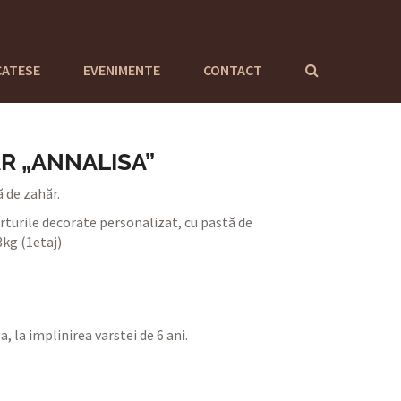
CATESE
EVENIMENTE
CONTACT
R „ANNALISA”
 de zahăr.
turile decorate personalizat, cu pastă de
kg (1etaj)
, la implinirea varstei de 6 ani.