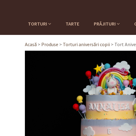
TORTURI
TARTE
PRĂJITURI
Acasă
>
Produse
>
Torturi aniversări copii
>
Tort Anive