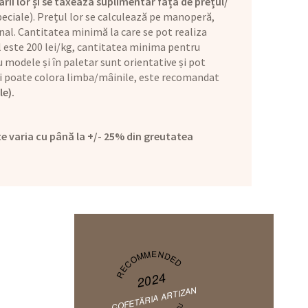
ării lor și se taxează suplimentar față de prețul/
eciale). Prețul lor se calculează pe manoperă,
nal. Cantitatea minimă la care se pot realiza
ul este 200 lei/kg, cantitatea minima pentru
 modele și în paletar sunt orientative și pot
l și poate colora limba/mâinile, este recomandat
le).
e varia cu până la +/- 25% din greutatea
RECOMMENDED
2024
COFETĂRIA ARTIZAN