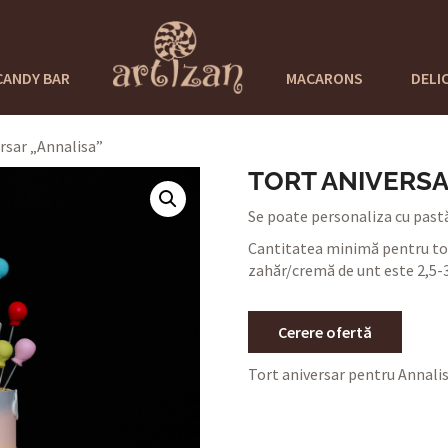
CANDY BAR
MACARONS
DELI
rsar „Annalisa”
TORT ANIVERSA
Se poate personaliza cu pastă
Cantitatea minimă pentru tor
zahăr/cremă de unt este 2,5-3
Cerere ofertă
Tort aniversar pentru Annalisa