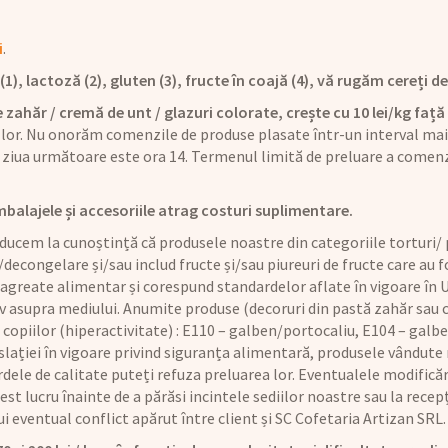
i
.
), lactoză (2), gluten (3), fructe în coajă (4), vă rugăm cereți det
 zahăr / cremă de unt / glazuri colorate, crește cu 10 lei/kg față 
 lor. Nu onorăm comenzile de produse plasate într-un interval mai 
ziua următoare este ora 14. Termenul limită de preluare a comenz
mbalajele și accesoriile atrag costuri suplimentare.
ucem la cunoștință că produsele noastre din categoriile torturi/ p
/decongelare și/sau includ fructe și/sau piureuri de fructe care au
 agreate alimentar și corespund standardelor aflate în vigoare în U
iv asupra mediului. Anumite produse (decoruri din pastă zahăr sau
copiilor (hiperactivitate) : E110 – galben/portocaliu, E104 – galbe
lației în vigoare privind siguranța alimentară, produsele vândute n
dele de calitate puteți refuza preluarea lor. Eventualele modificăr
t lucru înainte de a părăsi incintele sediilor noastre sau la recepț
rui eventual conflict apărut între client și SC Cofetaria Artizan SRL.