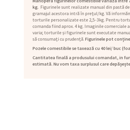
Manopera figurinelor comestibile variază între 70 
kg.
Figurinele sunt realizate manual din pastă de
gramajul acestora intră în prețul/kg. Vă informăm 
torturile personalizate este 2,5-3kg. Pentru tortu
comanda fiind aprox. 4 kg. Imaginile comerciale a
varia; torturile și figurinele sunt executate man
să consumați cu prudență.
Figurinele pot conține
Pozele comestibile se taxează cu 40 lei/ buc (foa
Cantitatea finală a produsului comandat, in fun
estimată. Nu vom taxa surplusul care depășeșt