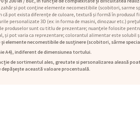
și 200 lei / buc, în funcție de complexitate și dificultatea realiz
 zahăr și pot conține elemente necomestibile (scobitori, sarme sp
că pot exista diferențe de culoare, textură și formă în produsul fi
rile personalizate 3D (ex: in forma de masini, dinozaur etc.) preț
le produselor sunt cu titlu de prezentare; nuanțele folosite pentru
ual, și pot varia ca reprezentare; colorantul alimentar este solubi
 și elemente necomestibile de susținere (scobitori, sârme specia
ie A4), indiferent de dimensiunea tortului.
cție de sortimentul ales, greutate si personalizarea aleasă poat
e depășește această valoare procentuală.