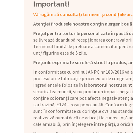
Important!
Vă rugăm să consultați termenii și condițiile aic
Atenție! Produsele noastre conțin alergeni: ouă (1
Prețul pentru torturile personalizate în pastă de
se livrează doar după recepționarea contravalorii
Termenul limită de preluare a comenzilor pentru 
unt/ figurine este de 5 zile.
Prețurile exprimate se referă strict la produs, a
În conformitate cu ordinul ANPC nr 183/2016 vă ad
procesului de fabricație procedeului de congelare
ingredientele folosite în laboratorul nostru sunt
securitatea muncii, și nu produc un impact negat
conține coloranți care pot afecta negativ atenția 
tartrazină, E124 – roșu ponceau 4R. Conform legis
sunt în conformitate cu dorințele dvs. sau standar
realizează numai dacă ne aduceți la cunoștință aces
cale amiabilă, prin înțelegere între părți, a orică