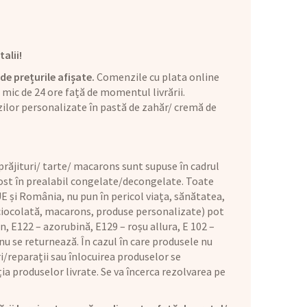
alii!
de prețurile afișate.
Comenzile cu plata online
mic de 24 ore față de momentul livrării.
ilor personalizate în pastă de zahăr/ cremă de
răjituri/ tarte/ macarons sunt supuse în cadrul
 fost în prealabil congelate/decongelate. Toate
E și România, nu pun în pericol viața, sănătatea,
 ciocolată, macarons, produse personalizate) pot
n, E122 – azorubină, E129 – roșu allura, E 102 –
u se returnează. În cazul în care produsele nu
i/reparații sau înlocuirea produselor se
ia produselor livrate. Se va încerca rezolvarea pe