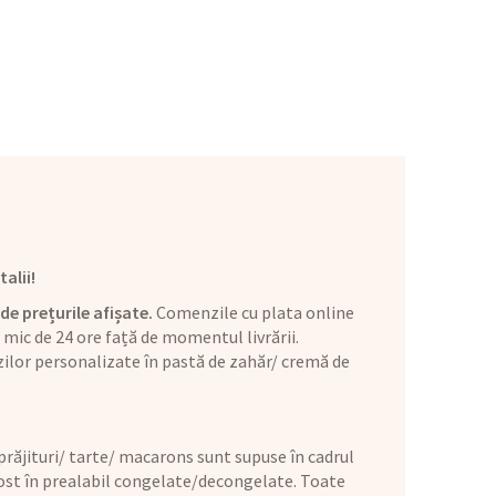
alii!
de prețurile afișate.
Comenzile cu plata online
mic de 24 ore față de momentul livrării.
ilor personalizate în pastă de zahăr/ cremă de
răjituri/ tarte/ macarons sunt supuse în cadrul
 fost în prealabil congelate/decongelate. Toate