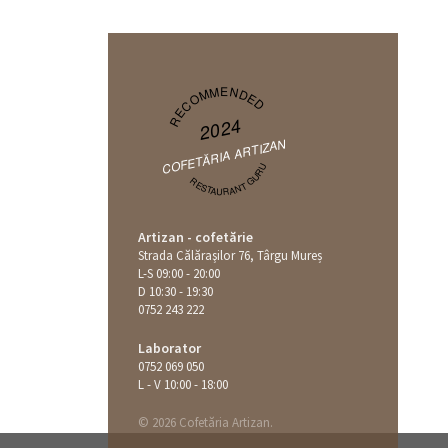
RECOMMENDED
2024
COFETĂRIA ARTIZAN
RESTAURANT GURU
Artizan - cofetărie
Strada Călăraşilor 76, Târgu Mureș
L-S 09:00 - 20:00
D 10:30 - 19:30
0752 243 222
Laborator
0752 069 050
L - V 10:00 - 18:00
© 2026 Cofetăria Artizan.