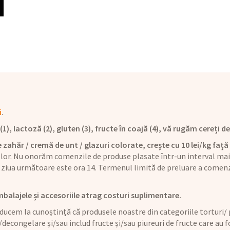
i
.
), lactoză (2), gluten (3), fructe în coajă (4), vă rugăm cereți det
 zahăr / cremă de unt / glazuri colorate, crește cu 10 lei/kg față 
 lor. Nu onorăm comenzile de produse plasate într-un interval mai 
ziua următoare este ora 14. Termenul limită de preluare a comenz
mbalajele și accesoriile atrag costuri suplimentare.
ucem la cunoștință că produsele noastre din categoriile torturi/ p
/decongelare și/sau includ fructe și/sau piureuri de fructe care au