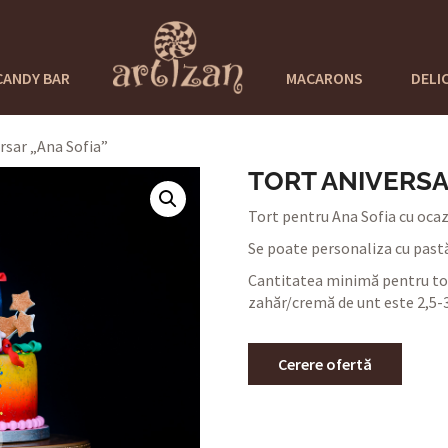
CANDY BAR
MACARONS
DELI
rsar „Ana Sofia”
TORT ANIVERSA
Tort pentru Ana Sofia cu ocazia
Se poate personaliza cu pastă
Cantitatea minimă pentru tor
zahăr/cremă de unt este 2,5-3
Cerere ofertă