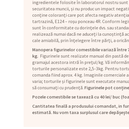
ingredientele folosite în laboratorul nostru sunt
securitatea muncii, și nu produc un impact negat
conține coloranți care pot afecta negativ atenția 
tartrazină, E124 – roșu ponceau 4R. Conform legis
sunt în conformitate cu dorințele dvs. sau standar
realizează numai dacă ne aduceți la cunoștință aces
cale amiabilă, prin înțelegere între părți, a orică
Manopera figurinelor comestibile variază între 70 
kg.
Figurinele sunt realizate manual din pastă de
gramajul acestora intră în prețul/kg. Vă informăm 
torturile personalizate este 2,5-3kg. Pentru tortu
comanda fiind aprox. 4 kg. Imaginile comerciale a
varia; torturile și figurinele sunt executate man
să consumați cu prudență.
Figurinele pot conține
Pozele comestibile se taxează cu 40 lei/ buc (foa
Cantitatea finală a produsului comandat, in fun
estimată. Nu vom taxa surplusul care depășeșt