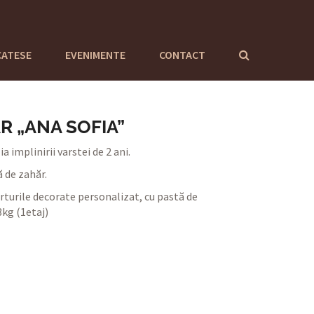
CATESE
EVENIMENTE
CONTACT
R „ANA SOFIA”
 implinirii varstei de 2 ani.
 de zahăr.
turile decorate personalizat, cu pastă de
kg (1etaj)