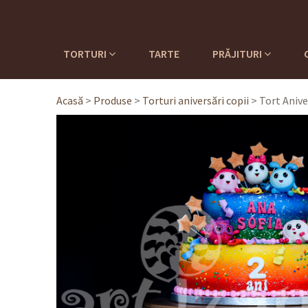
TORTURI
TARTE
PRĂJITURI
Acasă
>
Produse
>
Torturi aniversări copii
>
Tort Anive