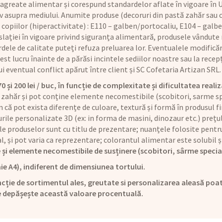
 agreate alimentar și corespund standardelor aflate în vigoare în U
iv asupra mediului. Anumite produse (decoruri din pastă zahăr sau
copiilor (hiperactivitate) : E110 – galben/portocaliu, E104 – galbe
lației în vigoare privind siguranța alimentară, produsele vândute n
dele de calitate puteți refuza preluarea lor. Eventualele modificăr
t lucru înainte de a părăsi incintele sediilor noastre sau la recepț
rui eventual conflict apărut între client și SC Cofetaria Artizan SRL.
și 200 lei / buc, în funcție de complexitate și dificultatea realiz
 zahăr și pot conține elemente necomestibile (scobitori, sarme sp
că pot exista diferențe de culoare, textură și formă în produsul fi
rile personalizate 3D (ex: in forma de masini, dinozaur etc.) preț
le produselor sunt cu titlu de prezentare; nuanțele folosite pentru
ual, și pot varia ca reprezentare; colorantul alimentar este solubi
 și elemente necomestibile de susținere (scobitori, sârme specia
ie A4), indiferent de dimensiunea tortului.
cție de sortimentul ales, greutate si personalizarea aleasă poat
e depășește această valoare procentuală.