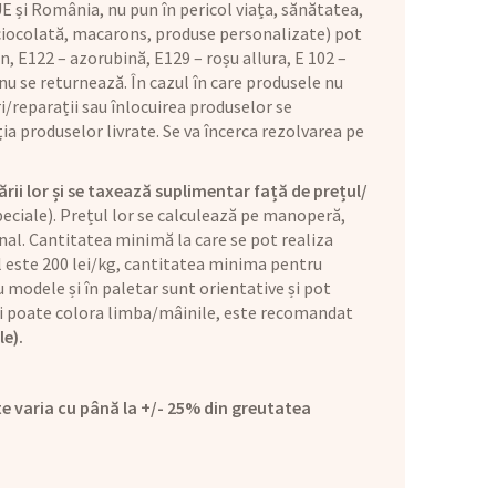
E și România, nu pun în pericol viața, sănătatea,
 ciocolată, macarons, produse personalizate) pot
n, E122 – azorubină, E129 – roșu allura, E 102 –
u se returnează. În cazul în care produsele nu
i/reparații sau înlocuirea produselor se
ia produselor livrate. Se va încerca rezolvarea pe
ării lor și se taxează suplimentar față de prețul/
eciale). Prețul lor se calculează pe manoperă,
nal. Cantitatea minimă la care se pot realiza
ul este 200 lei/kg, cantitatea minima pentru
 modele și în paletar sunt orientative și pot
l și poate colora limba/mâinile, este recomandat
le).
e varia cu până la +/- 25% din greutatea