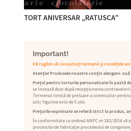
TORT ANIVERSAR „RATUSCA”
Important!
Vă rugăm să consultați termenii și condițiile aic
Atenție! Produsele noastre conțin alergeni: ouă (1
Prețul pentru torturile personalizate în pastă de
se livrează doar după recepționarea contravalorii
Termenul limită de preluare a comenzilor pentru 
unt/ figurine este de 5 zile.
Prețurile exprimate se referă strict la produs, a
În conformitate cu ordinul ANPC nr 183/2016 vă ad
procesului de fabricație procedeului de congelare