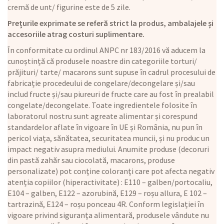
cremă de unt/ figurine este de 5 zile.
Prețurile exprimate se referă strict la produs, ambalajele și
accesoriile atrag costuri suplimentare.
În conformitate cu ordinul ANPC nr 183/2016 vă aducem la
cunoștință că produsele noastre din categoriile torturi/
prăjituri/ tarte/ macarons sunt supuse în cadrul procesului de
fabricație procedeului de congelare/decongelare și/sau
includ fructe și/sau piureuri de fructe care au fost în prealabil
congelate/decongelate. Toate ingredientele folosite în
laboratorul nostru sunt agreate alimentar și corespund
standardelor aflate în vigoare în UE și România, nu pun în
pericol viața, sănătatea, securitatea muncii, și nu produc un
impact negativ asupra mediului. Anumite produse (decoruri
din pastă zahăr sau ciocolată, macarons, produse
personalizate) pot conține coloranți care pot afecta negativ
atenția copiilor (hiperactivitate) : E110 – galben/portocaliu,
E104 – galben, E122 – azorubină, E129 – roșu allura, E 102 –
tartrazină, E124 – roșu ponceau 4R. Conform legislației în
vigoare privind siguranța alimentară, produsele vândute nu