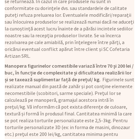
se returnează. În cazul în care produsele nu sunt în
conformitate cu dorințele dvs. sau standardele de calitate
puteți refuza preluarea lor. Eventualele modificări/reparații
sau înlocuirea produselor se realizează numai dacă ne aduceți
la cunoștință acest lucru înainte de a părăsi incintele sediilor
noastre sau la recepția produselor livrate. Se va încerca
rezolvarea pe cale amiabilă, prin înțelegere între părți, a
oricărui eventual conflict apărut între client și SC Cofetaria
Artizan SRL.
Manopera figurinelor comestibile variază între 70 și 200 lei /
buc, în funcție de complexitate și dificultatea realizării lor
și se taxează suplimentar față de prețul/ kg.
Figurinele sunt
realizate manual din pastă de zahăr și pot conține elemente
necomestibile (scobitori, sarme speciale). Prețul lor se
calculează pe manoperă, gramajul acestora intră în
prețul/kg. Vă informăm că pot exista diferențe de culoare,
textură și formă în produsul final. Cantitatea minimă la care
se pot realiza torturile personalizate este 2,5-3kg. Pentru
torturile personalizate 3D (ex: in forma de masini, dinozaur
etc.) prețul este 200 lei/kg, cantitatea minima pentru