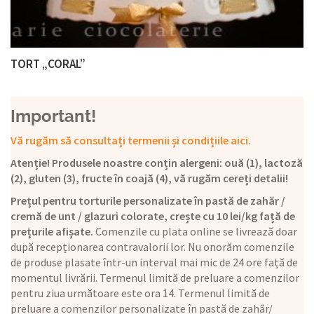
TORT „CORAL”
Important!
Vă rugăm să consultați termenii și condițiile aici
.
Atenție! Produsele noastre conțin alergeni: ouă (1), lactoză
(2), gluten (3), fructe în coajă (4), vă rugăm cereți detalii!
Prețul pentru torturile personalizate în pastă de zahăr /
cremă de unt / glazuri colorate, crește cu 10 lei/kg față de
prețurile afișate.
Comenzile cu plata online se livrează doar
după recepționarea contravalorii lor. Nu onorăm comenzile
de produse plasate într-un interval mai mic de 24 ore față de
momentul livrării. Termenul limită de preluare a comenzilor
pentru ziua următoare este ora 14. Termenul limită de
preluare a comenzilor personalizate în pastă de zahăr/