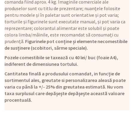
comanda fiind aprox. 4 kg. Imaginile comerciale ale
produselor sunt cu titlu de prezentare; nuanțele folosite
pentru modele și în paletar sunt orientative și pot varia;
torturile și figurinele sunt executate manual, și pot varia ca
reprezentare; colorantul alimentar este solubil și poate
colora limba/mâinile, este recomandat să consumați cu
prudență.
Figurinele pot conține și elemente necomestibile
de susținere (scobitori, sârme speciale).
Pozele comestibile se taxează cu 40 lei/ buc (foaie A4),
indiferent de dimensiunea tortului.
Cantitatea finală a produsului comandat, in funcție de
sortimentul ales, greutate si personalizarea aleasă poate
varia cu până la +/- 25% din greutatea estimată. Nu vom
taxa surplusul care depășește depășește această valoare
procentuală.