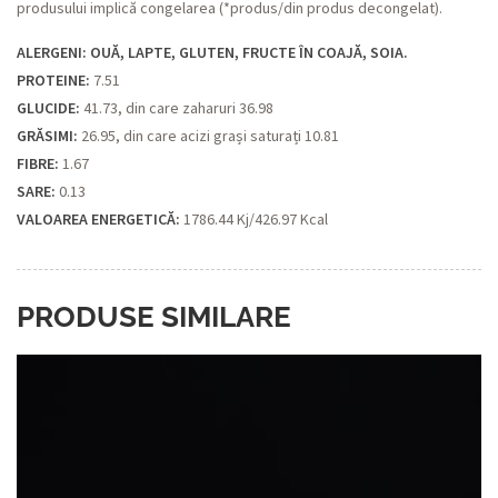
produsului implică congelarea (*produs/din produs decongelat).
ALERGENI: OUĂ, LAPTE, GLUTEN, FRUCTE ÎN COAJĂ, SOIA.
PROTEINE:
7.51
GLUCIDE:
41.73, din care zaharuri 36.98
GRĂSIMI:
26.95, din care acizi grași saturați 10.81
FIBRE:
1.67
SARE:
0.13
VALOAREA ENERGETICĂ:
1786.44 Kj/426.97 Kcal
PRODUSE SIMILARE