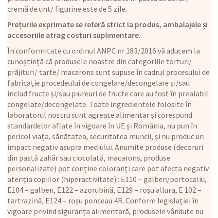
cremă de unt/ figurine este de 5 zile.
Prețurile exprimate se referă strict la produs, ambalajele și
accesoriile atrag costuri suplimentare.
În conformitate cu ordinul ANPC nr 183/2016 vă aducem la
cunoștință că produsele noastre din categoriile torturi/
prăjituri/ tarte/ macarons sunt supuse în cadrul procesului de
fabricație procedeului de congelare/decongelare și/sau
includ fructe și/sau piureuri de fructe care au fost în prealabil
congelate/decongelate. Toate ingredientele folosite în
laboratorul nostru sunt agreate alimentar și corespund
standardelor aflate în vigoare în UE și România, nu pun în
pericol viața, sănătatea, securitatea muncii, și nu produc un
impact negativ asupra mediului. Anumite produse (decoruri
din pastă zahăr sau ciocolată, macarons, produse
personalizate) pot conține coloranți care pot afecta negativ
atenția copiilor (hiperactivitate) : E110 – galben/portocaliu,
E104 – galben, E122 – azorubină, E129 – roșu allura, E 102 –
tartrazină, E124 – roșu ponceau 4R. Conform legislației în
vigoare privind siguranța alimentară, produsele vândute nu