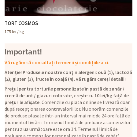
TORT COSMOS
175
lei
/ kg
Important!
Vă rugăm să consultați termenii și condițiile aici
.
Atenție! Produsele noastre conțin alergeni: ouă (1), lactoză
(2), gluten (3), fructe în coajă (4), vă rugăm cereți detalii!
Prețul pentru torturile personalizate în pastă de zahăr /
cremă de unt / glazuri colorate, crește cu 10 lei/kg față de
prețurile afișate.
Comenzile cu plata online se livrează doar
după recepționarea contravalorii lor. Nu onorăm comenzile
de produse plasate într-un interval mai mic de 24 ore față de
momentul livrării. Termenul limită de preluare a comenzilor
pentru ziua următoare este ora 14. Termenul limită de
preluare a comenzilor personalizate în pastă de zahăr/