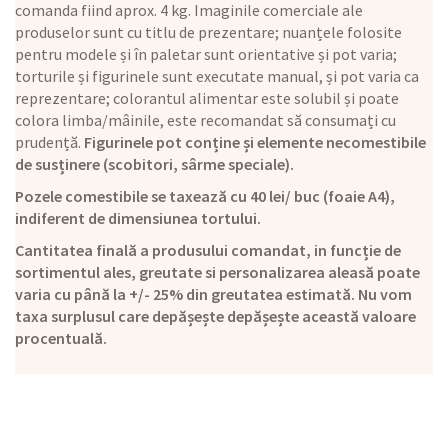
comanda fiind aprox. 4 kg. Imaginile comerciale ale
produselor sunt cu titlu de prezentare; nuanțele folosite
pentru modele și în paletar sunt orientative și pot varia;
torturile și figurinele sunt executate manual, și pot varia ca
reprezentare; colorantul alimentar este solubil și poate
colora limba/mâinile, este recomandat să consumați cu
prudență.
Figurinele pot conține și elemente necomestibile
de susținere (scobitori, sârme speciale).
Pozele comestibile se taxează cu 40 lei/ buc (foaie A4),
indiferent de dimensiunea tortului.
Cantitatea finală a produsului comandat, in funcție de
sortimentul ales, greutate si personalizarea aleasă poate
varia cu până la +/- 25% din greutatea estimată. Nu vom
taxa surplusul care depășește depășește această valoare
procentuală.