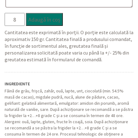
Cantitate
Adaugă în coș
Tort
ALUNET
Cantitatea este exprimată în porții. O porție este calculată la
aproximativ 150 gr. Cantitatea finală a produsului comandat,
în funcție de sortimentul ales, greutatea finală și
personalizarea solicitată poate varia cu până la +/- 25% din
greutatea estimată în formularul de comandă.
INGREDIENTE
Făină de grâu, frișcă, zahăr, ouă, lapte, unt, ciocolată (min. 54.5%
masă de cacao), migdale pudră, nucă, alune de pădure, cacao,
gelifiant: gelatină alimentară, emulgator: amidon din porumb, aromă
naturală de vanilie, sare. După achiziționare se recomandă a se păstra
la frigider la +2…+8 grade C și a se consuma în termen de 48 ore.
Alergeni: ouă, lapte, gluten, fructe în coajă, soia. După achiziționare
se recomandă a se păstra la frigider la +2…+8 grade C și a se
consuma în termen de 24 ore. Procesul tehnologic de obținere a