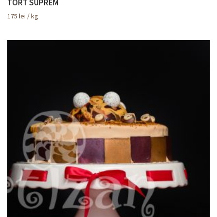
TORT SUPREM
175
lei
/ kg