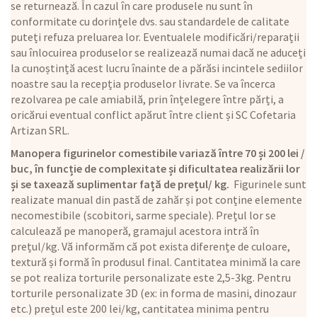
se returnează. În cazul în care produsele nu sunt în
conformitate cu dorințele dvs. sau standardele de calitate
puteți refuza preluarea lor. Eventualele modificări/reparații
sau înlocuirea produselor se realizează numai dacă ne aduceți
la cunoștință acest lucru înainte de a părăsi incintele sediilor
noastre sau la recepția produselor livrate. Se va încerca
rezolvarea pe cale amiabilă, prin înțelegere între părți, a
oricărui eventual conflict apărut între client și SC Cofetaria
Artizan SRL.
Manopera figurinelor comestibile variază între 70 și 200 lei /
buc, în funcție de complexitate și dificultatea realizării lor
și se taxează suplimentar față de prețul/ kg.
Figurinele sunt
realizate manual din pastă de zahăr și pot conține elemente
necomestibile (scobitori, sarme speciale). Prețul lor se
calculează pe manoperă, gramajul acestora intră în
prețul/kg. Vă informăm că pot exista diferențe de culoare,
textură și formă în produsul final. Cantitatea minimă la care
se pot realiza torturile personalizate este 2,5-3kg. Pentru
torturile personalizate 3D (ex: in forma de masini, dinozaur
etc.) prețul este 200 lei/kg, cantitatea minima pentru