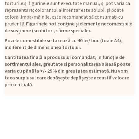
torturile și figurinele sunt executate manual, și pot varia ca
reprezentare; colorantul alimentar este solubil și poate
colora limba/mâinile, este recomandat să consumați cu
prudență.
Figurinele pot conține și elemente necomestibile
de susținere (scobitori, sârme speciale).
Pozele comestibile se taxează cu 40 lei/ buc (foaie A4),
indiferent de dimensiunea tortului.
Cantitatea finală a produsului comandat, in funcție de
sortimentul ales, greutate si personalizarea aleasă poate
varia cu până la +/- 25% din greutatea estimată. Nu vom
taxa surplusul care depășește depășește această valoare
procentuală.