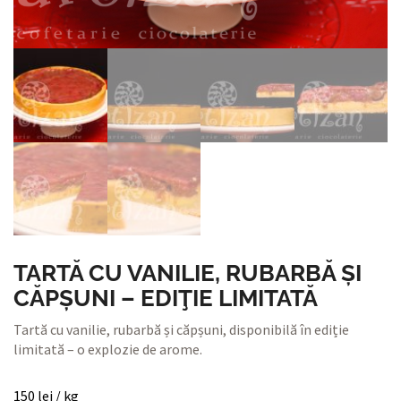
TARTĂ CU VANILIE, RUBARBĂ ȘI
CĂPȘUNI – EDIŢIE LIMITATĂ
Tartă cu vanilie, rubarbă și căpșuni, disponibilă în ediție
limitată – o explozie de arome.
150
lei
/ kg