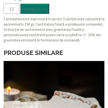
Cantitate
Adaugă în coș
Tartă
cu
Cantitatea este exprimată în porții. O porție este calculată la
vanilie,
aproximativ 150 gr. Cantitatea finală a produsului comandat,
rubarbă
în funcție de sortimentul ales, greutatea finală și
și
personalizarea solicitată poate varia cu până la +/- 25% din
căpșuni
-
greutatea estimată în formularul de comandă.
Ediţie
Limitată
PRODUSE SIMILARE