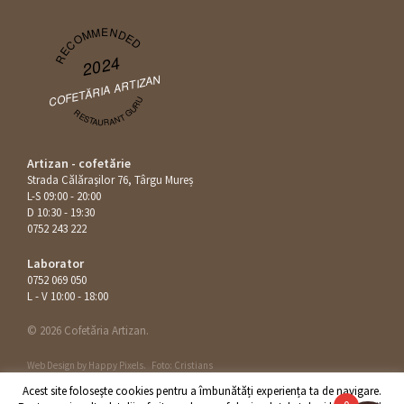
RECOMMENDED
2024
COFETĂRIA ARTIZAN
RESTAURANT GURU
Artizan - cofetărie
Strada Călăraşilor 76, Târgu Mureș
L-S 09:00 - 20:00
D 10:30 - 19:30
0752 243 222
Laborator
0752 069 050
L - V 10:00 - 18:00
© 2026 Cofetăria Artizan.
Web Design by
Happy Pixels
.
Foto: Cristians
Acest site foloseşte cookies pentru a îmbunătăți experiența ta de navigare.