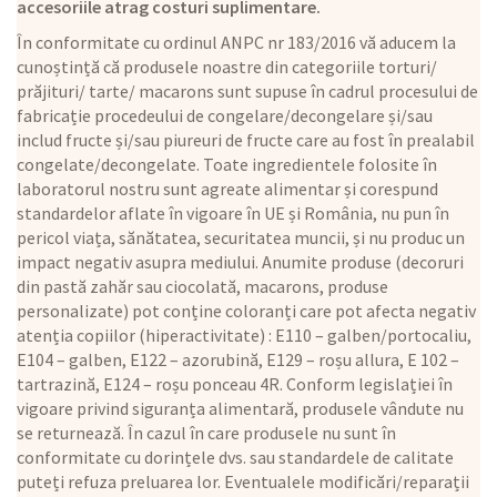
accesoriile atrag costuri suplimentare.
În conformitate cu ordinul ANPC nr 183/2016 vă aducem la
cunoștință că produsele noastre din categoriile torturi/
prăjituri/ tarte/ macarons sunt supuse în cadrul procesului de
fabricație procedeului de congelare/decongelare și/sau
includ fructe și/sau piureuri de fructe care au fost în prealabil
congelate/decongelate. Toate ingredientele folosite în
laboratorul nostru sunt agreate alimentar și corespund
standardelor aflate în vigoare în UE și România, nu pun în
pericol viața, sănătatea, securitatea muncii, și nu produc un
impact negativ asupra mediului. Anumite produse (decoruri
din pastă zahăr sau ciocolată, macarons, produse
personalizate) pot conține coloranți care pot afecta negativ
atenția copiilor (hiperactivitate) : E110 – galben/portocaliu,
E104 – galben, E122 – azorubină, E129 – roșu allura, E 102 –
tartrazină, E124 – roșu ponceau 4R. Conform legislației în
vigoare privind siguranța alimentară, produsele vândute nu
se returnează. În cazul în care produsele nu sunt în
conformitate cu dorințele dvs. sau standardele de calitate
puteți refuza preluarea lor. Eventualele modificări/reparații