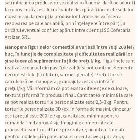
sau înlocuirea produselor se realizează numai dacă ne aduceți
la cunoștință acest lucru înainte de a părăsi incintele sediilor
noastre sau la recepția produselor livrate. Se va încerca
rezolvarea pe cale amiabilă, prin înțelegere între părți, a
oricărui eventual conflict apărut între client și SC Cofetaria
Artizan SRL.
Manopera figurinelor comestibile variază între 70 și 200 lei /
buc, în funcție de complexitate și dificultatea realizării lor
și se taxează suplimentar față de prețul/ kg.
Figurinele sunt
realizate manual din pastă de zahăr și pot conține elemente
necomestibile (scobitori, sarme speciale). Prețul lor se
calculează pe manoperă, gramajul acestora intră în
prețul/kg. Vă informăm că pot exista diferențe de culoare,
textură și formă în produsul final. Cantitatea minimă la care
se pot realiza torturile personalizate este 2,5-3kg. Pentru
torturile personalizate 3D (ex: in forma de masini, dinozaur
etc.) prețul este 200 lei/kg, cantitatea minima pentru
comanda fiind aprox. 4 kg. Imaginile comerciale ale
produselor sunt cu titlu de prezentare; nuanțele folosite
pentru modele și în paletar sunt orientative și pot varia;