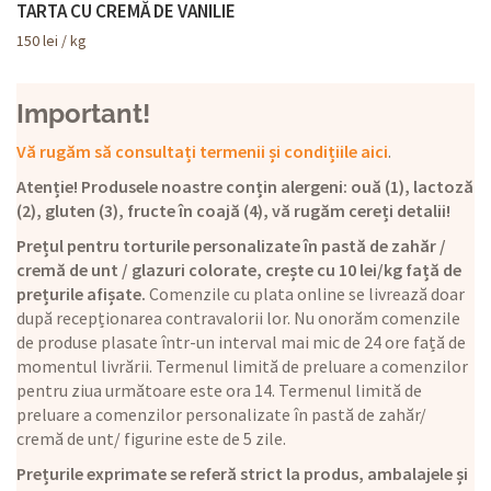
TARTA CU CREMĂ DE VANILIE
150
lei
/ kg
Important!
Vă rugăm să consultați termenii și condițiile aici
.
Atenție! Produsele noastre conțin alergeni: ouă (1), lactoză
(2), gluten (3), fructe în coajă (4), vă rugăm cereți detalii!
Prețul pentru torturile personalizate în pastă de zahăr /
cremă de unt / glazuri colorate, crește cu 10 lei/kg față de
prețurile afișate.
Comenzile cu plata online se livrează doar
după recepționarea contravalorii lor. Nu onorăm comenzile
de produse plasate într-un interval mai mic de 24 ore față de
momentul livrării. Termenul limită de preluare a comenzilor
pentru ziua următoare este ora 14. Termenul limită de
preluare a comenzilor personalizate în pastă de zahăr/
cremă de unt/ figurine este de 5 zile.
Prețurile exprimate se referă strict la produs, ambalajele și