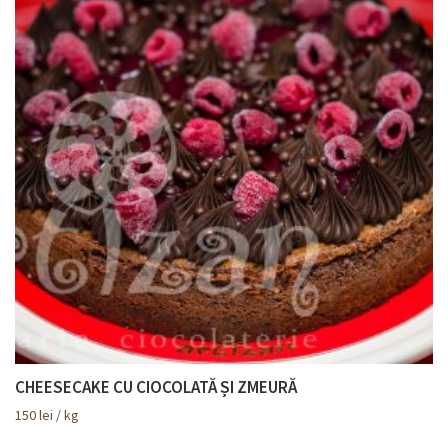
CHEESECAKE CU CIOCOLATĂ ȘI ZMEURĂ
150
lei
/ kg