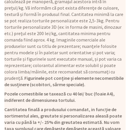
calculează pe manoperă, gramajul acestora intră în
prețul/kg. Vă informăm că pot exista diferențe de culoare,
textură și formă în produsul final. Cantitatea minimă la care
se pot realiza torturile personalizate este 2,5-3kg. Pentru
torturile personalizate 3D (ex: in forma de masini, dinozaur
etc.) prețul este 200 lei/kg, cantitatea minima pentru
comanda fiind aprox. 4 kg. Imaginile comerciale ale
produselor sunt cu titlu de prezentare; nuanțele folosite
pentru modele și în paletar sunt orientative și pot varia;
torturile și figurinele sunt executate manual, și pot varia ca
reprezentare; colorantul alimentar este solubil și poate
colora limba/mâinile, este recomandat să consumați cu
prudență.
Figurinele pot conține și elemente necomestibile
de susținere (scobitori, sârme speciale).
Pozele comestibile se taxează cu 40 lei/ buc (foaie A4),
indiferent de dimensiunea tortului.
Cantitatea finală a produsului comandat, in funcție de
sortimentul ales, greutate si personalizarea aleasă poate
varia cu până la +/- 25% din greutatea estimată. Nu vom
taxa surplusul care depășește depășește această valoare