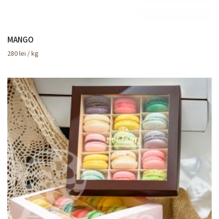
MANGO
280
lei
/ kg