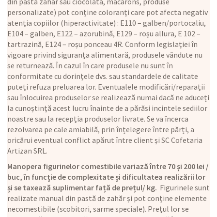
din pastă zahăr sau ciocolată, macarons, produse
personalizate) pot conține coloranți care pot afecta negativ
atenția copiilor (hiperactivitate) : E110 – galben/portocaliu,
E104 – galben, E122 – azorubină, E129 – roșu allura, E 102 –
tartrazină, E124 – roșu ponceau 4R. Conform legislației în
vigoare privind siguranța alimentară, produsele vândute nu
se returnează. În cazul în care produsele nu sunt în
conformitate cu dorințele dvs. sau standardele de calitate
puteți refuza preluarea lor. Eventualele modificări/reparații
sau înlocuirea produselor se realizează numai dacă ne aduceți
la cunoștință acest lucru înainte de a părăsi incintele sediilor
noastre sau la recepția produselor livrate. Se va încerca
rezolvarea pe cale amiabilă, prin înțelegere între părți, a
oricărui eventual conflict apărut între client și SC Cofetaria
Artizan SRL.
Manopera figurinelor comestibile variază între 70 și 200 lei /
buc, în funcție de complexitate și dificultatea realizării lor
și se taxează suplimentar față de prețul/ kg.
Figurinele sunt
realizate manual din pastă de zahăr și pot conține elemente
necomestibile (scobitori, sarme speciale). Prețul lor se