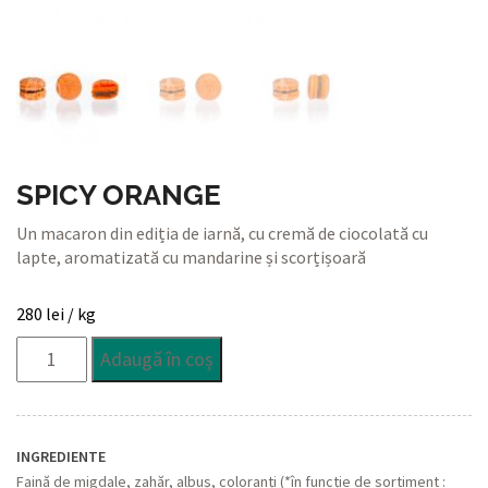
SPICY ORANGE
Un macaron din ediția de iarnă, cu cremă de ciocolată cu
lapte, aromatizată cu mandarine și scorțișoară
280
lei
/ kg
Cantitate
Adaugă în coș
Spicy
Orange
INGREDIENTE
Faină de migdale, zahăr, albuș, coloranți (*în funcție de sortiment :