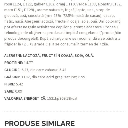
roșu E124, E 122, galben E102, oranj E 110, verde E133, albastru E132,
maro E151, E 129) , arome naturale, frișcă, lapte, unt , sirop de
glucoză, apă, ciocolată (min. 28% -72.5% masă de cacao), cacao,
fistic, nucă. Alergeni: lactoză, fructe în coajă, soia, ouă. Unii coloranții
pot afecta negativ activitatea copiilor și atenția acestora. Procesul
tehnologic de obținere a produsului implică congelarea (*produs/din
produs decongelat). După achiziționare se recomandă a se păstra la
frigider la +2…+8 grade C și a se consuma în termen de 7 zile.
ALERGENI: LACTOZĂ, FRUCTE ÎN COAJĂ, SOIA, OUĂ.
PROTEINE:
14.77
GLUCIDE:
6.27, din care zaharuri 5.42
GRĂSIMI:
33.82, din care acizi grași saturați 6.55
FIBRE:
5.42
SARE:
0.09
VALOAREA ENERGETICĂ:
1521kj/369.18kcal
PRODUSE SIMILARE