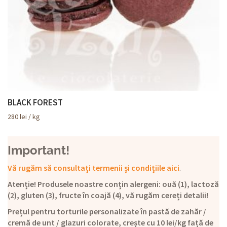
BLACK FOREST
280
lei
/ kg
Important!
Vă rugăm să consultați termenii și condițiile aici
.
Atenție! Produsele noastre conțin alergeni: ouă (1), lactoză
(2), gluten (3), fructe în coajă (4), vă rugăm cereți detalii!
Prețul pentru torturile personalizate în pastă de zahăr /
cremă de unt / glazuri colorate, crește cu 10 lei/kg față de