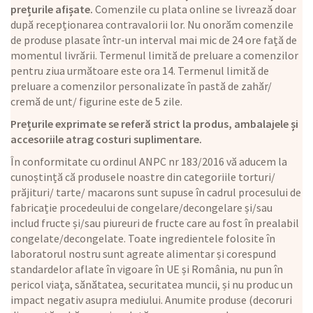
prețurile afișate.
Comenzile cu plata online se livrează doar
după recepționarea contravalorii lor. Nu onorăm comenzile
de produse plasate într-un interval mai mic de 24 ore față de
momentul livrării. Termenul limită de preluare a comenzilor
pentru ziua următoare este ora 14. Termenul limită de
preluare a comenzilor personalizate în pastă de zahăr/
cremă de unt/ figurine este de 5 zile.
Prețurile exprimate se referă strict la produs, ambalajele și
accesoriile atrag costuri suplimentare.
În conformitate cu ordinul ANPC nr 183/2016 vă aducem la
cunoștință că produsele noastre din categoriile torturi/
prăjituri/ tarte/ macarons sunt supuse în cadrul procesului de
fabricație procedeului de congelare/decongelare și/sau
includ fructe și/sau piureuri de fructe care au fost în prealabil
congelate/decongelate. Toate ingredientele folosite în
laboratorul nostru sunt agreate alimentar și corespund
standardelor aflate în vigoare în UE și România, nu pun în
pericol viața, sănătatea, securitatea muncii, și nu produc un
impact negativ asupra mediului. Anumite produse (decoruri