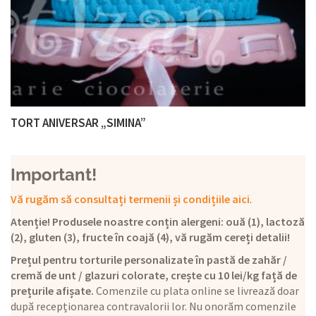
TORT ANIVERSAR „SIMINA”
Important!
Vă rugăm să consultați termenii și condițiile aici
.
Atenție! Produsele noastre conțin alergeni: ouă (1), lactoză
(2), gluten (3), fructe în coajă (4), vă rugăm cereți detalii!
Prețul pentru torturile personalizate în pastă de zahăr /
cremă de unt / glazuri colorate, crește cu 10 lei/kg față de
prețurile afișate.
Comenzile cu plata online se livrează doar
după recepționarea contravalorii lor. Nu onorăm comenzile