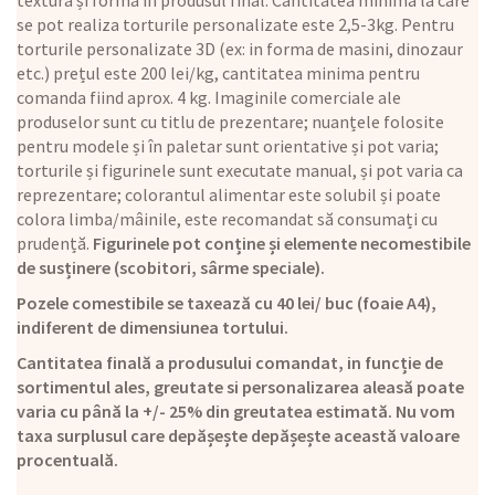
textură și formă în produsul final. Cantitatea minimă la care
se pot realiza torturile personalizate este 2,5-3kg. Pentru
torturile personalizate 3D (ex: in forma de masini, dinozaur
etc.) prețul este 200 lei/kg, cantitatea minima pentru
comanda fiind aprox. 4 kg. Imaginile comerciale ale
produselor sunt cu titlu de prezentare; nuanțele folosite
pentru modele și în paletar sunt orientative și pot varia;
torturile și figurinele sunt executate manual, și pot varia ca
reprezentare; colorantul alimentar este solubil și poate
colora limba/mâinile, este recomandat să consumați cu
prudență.
Figurinele pot conține și elemente necomestibile
de susținere (scobitori, sârme speciale).
Pozele comestibile se taxează cu 40 lei/ buc (foaie A4),
indiferent de dimensiunea tortului.
Cantitatea finală a produsului comandat, in funcție de
sortimentul ales, greutate si personalizarea aleasă poate
varia cu până la +/- 25% din greutatea estimată. Nu vom
taxa surplusul care depășește depășește această valoare
procentuală.