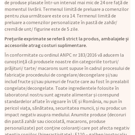
de produse plasate într-un interval mai mic de 24 ore față de
momentul livrării. Termenul limită de preluare a comenzilor
pentru ziua următoare este ora 14. Termenul limită de
preluare a comenzilor personalizate în pastă de zahăr/
cremă de unt/ figurine este de 5 zile.
Prețurile exprimate se referă strict la produs, ambalajele și
accesoriile atrag costuri suplimentare.
În conformitate cu ordinul ANPC nr 183/2016 vă aducem la
cunoștință că produsele noastre din categoriile torturi/
prăjituri/ tarte/ macarons sunt supuse în cadrul procesului de
fabricație procedeului de congelare/decongelare și/sau
includ fructe și/sau piureuri de fructe care au fost în prealabil
congelate/decongelate. Toate ingredientele folosite în
laboratorul nostru sunt agreate alimentar și corespund
standardelor aflate în vigoare în UE și România, nu pun în
pericol viața, sănătatea, securitatea muncii, și nu produc un
impact negativ asupra mediului. Anumite produse (decoruri
din pastă zahăr sau ciocolată, macarons, produse
personalizate) pot conține coloranți care pot afecta negativ
atenția copiilor (hiperactivitate) : E110 – galben/portocaliu,