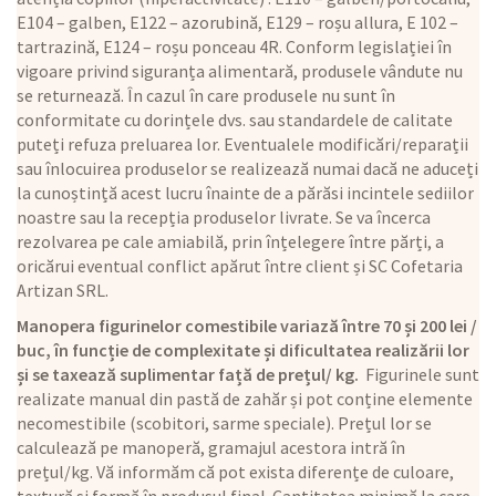
E104 – galben, E122 – azorubină, E129 – roșu allura, E 102 –
tartrazină, E124 – roșu ponceau 4R. Conform legislației în
vigoare privind siguranța alimentară, produsele vândute nu
se returnează. În cazul în care produsele nu sunt în
conformitate cu dorințele dvs. sau standardele de calitate
puteți refuza preluarea lor. Eventualele modificări/reparații
sau înlocuirea produselor se realizează numai dacă ne aduceți
la cunoștință acest lucru înainte de a părăsi incintele sediilor
noastre sau la recepția produselor livrate. Se va încerca
rezolvarea pe cale amiabilă, prin înțelegere între părți, a
oricărui eventual conflict apărut între client și SC Cofetaria
Artizan SRL.
Manopera figurinelor comestibile variază între 70 și 200 lei /
buc, în funcție de complexitate și dificultatea realizării lor
și se taxează suplimentar față de prețul/ kg.
Figurinele sunt
realizate manual din pastă de zahăr și pot conține elemente
necomestibile (scobitori, sarme speciale). Prețul lor se
calculează pe manoperă, gramajul acestora intră în
prețul/kg. Vă informăm că pot exista diferențe de culoare,