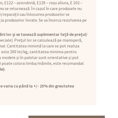
n, E122 – azorubină, E129 – roșu allura, E 102 –
u se returnează. În cazul în care produsele nu
i/reparații sau înlocuirea produselor se
ia produselor livrate. Se va încerca rezolvarea pe
ării lor și se taxează suplimentar față de prețul/
eciale). Prețul lor se calculează pe manoperă,
nal. Cantitatea minimă la care se pot realiza
ul este 200 lei/kg, cantitatea minima pentru
 modele și în paletar sunt orientative și pot
l și poate colora limba/mâinile, este recomandat
le).
e varia cu până la +/- 25% din greutatea