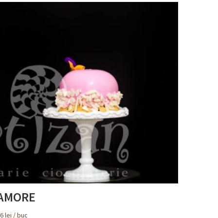
AMORE
26
lei
/ buc