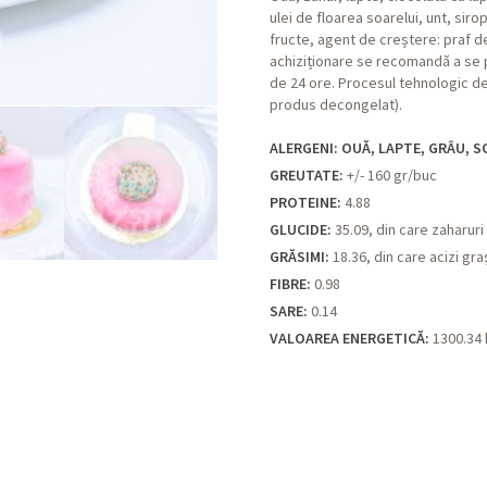
ulei de floarea soarelui, unt, siro
fructe, agent de creștere: praf de
achiziționare se recomandă a se p
de 24 ore. Procesul tehnologic de
produs decongelat).
ALERGENI: OUĂ, LAPTE, GRÂU, S
GREUTATE:
+/- 160 gr/buc
PROTEINE:
4.88
GLUCIDE:
35.09, din care zaharuri
GRĂSIMI:
18.36, din care acizi gra
FIBRE:
0.98
SARE:
0.14
VALOAREA ENERGETICĂ:
1300.34 k