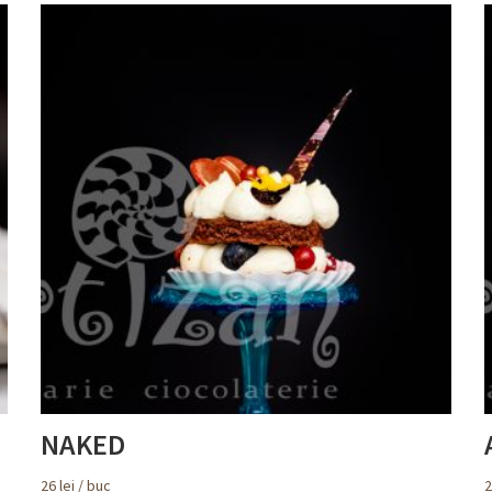
NAKED
26
lei
/ buc