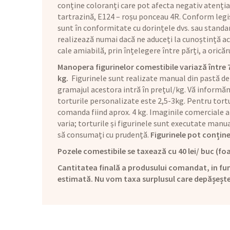
conține coloranți care pot afecta negativ atenția 
tartrazină, E124 – roșu ponceau 4R. Conform legis
sunt în conformitate cu dorințele dvs. sau standar
realizează numai dacă ne aduceți la cunoștință aces
cale amiabilă, prin înțelegere între părți, a orică
Manopera figurinelor comestibile variază între 70 
kg.
Figurinele sunt realizate manual din pastă de
gramajul acestora intră în prețul/kg. Vă informăm 
torturile personalizate este 2,5-3kg. Pentru tortu
comanda fiind aprox. 4 kg. Imaginile comerciale a
varia; torturile și figurinele sunt executate man
să consumați cu prudență.
Figurinele pot conține
Pozele comestibile se taxează cu 40 lei/ buc (foa
Cantitatea finală a produsului comandat, in fun
estimată. Nu vom taxa surplusul care depășeșt