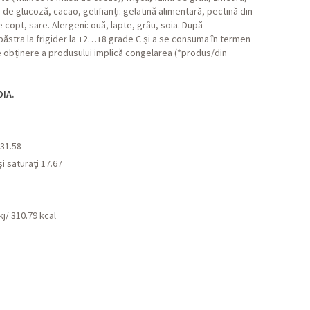
p de glucoză, cacao, gelifianți: gelatină alimentară, pectină din
 copt, sare. Alergeni: ouă, lapte, grâu, soia. După
ăstra la frigider la +2…+8 grade C și a se consuma în termen
 obținere a produsului implică congelarea (*produs/din
OIA.
 31.58
și saturați 17.67
j/ 310.79 kcal