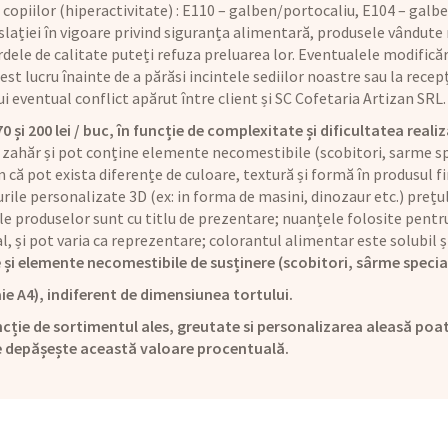
copiilor (hiperactivitate) : E110 – galben/portocaliu, E104 – galbe
lației în vigoare privind siguranța alimentară, produsele vândute n
dele de calitate puteți refuza preluarea lor. Eventualele modificăr
t lucru înainte de a părăsi incintele sediilor noastre sau la recepț
rui eventual conflict apărut între client și SC Cofetaria Artizan SRL.
și 200 lei / buc, în funcție de complexitate și dificultatea realiz
 zahăr și pot conține elemente necomestibile (scobitori, sarme sp
că pot exista diferențe de culoare, textură și formă în produsul fi
rile personalizate 3D (ex: in forma de masini, dinozaur etc.) preț
le produselor sunt cu titlu de prezentare; nuanțele folosite pentru
ual, și pot varia ca reprezentare; colorantul alimentar este solubi
 și elemente necomestibile de susținere (scobitori, sârme specia
ie A4), indiferent de dimensiunea tortului.
cție de sortimentul ales, greutate si personalizarea aleasă poat
e depășește această valoare procentuală.