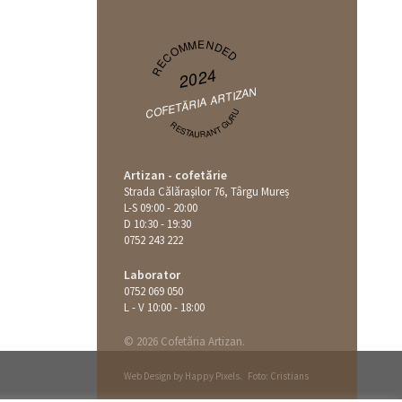
RECOMMENDED
2024
COFETĂRIA ARTIZAN
RESTAURANT GURU
Artizan - cofetărie
Strada Călăraşilor 76, Târgu Mureș
L-S 09:00 - 20:00
D 10:30 - 19:30
0752 243 222
Laborator
0752 069 050
L - V 10:00 - 18:00
© 2026 Cofetăria Artizan.
Web Design by
Happy Pixels
.
Foto: Cristians