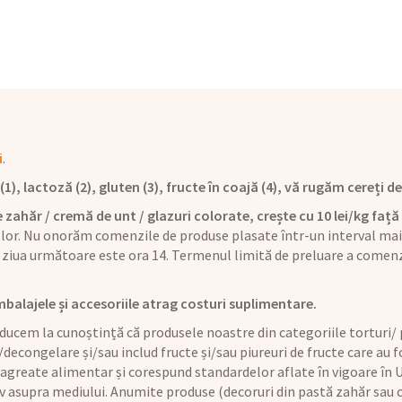
i
.
), lactoză (2), gluten (3), fructe în coajă (4), vă rugăm cereți det
 zahăr / cremă de unt / glazuri colorate, crește cu 10 lei/kg față 
 lor. Nu onorăm comenzile de produse plasate într-un interval mai 
ziua următoare este ora 14. Termenul limită de preluare a comenz
mbalajele și accesoriile atrag costuri suplimentare.
ucem la cunoștință că produsele noastre din categoriile torturi/ p
/decongelare și/sau includ fructe și/sau piureuri de fructe care au
 agreate alimentar și corespund standardelor aflate în vigoare în U
iv asupra mediului. Anumite produse (decoruri din pastă zahăr sau