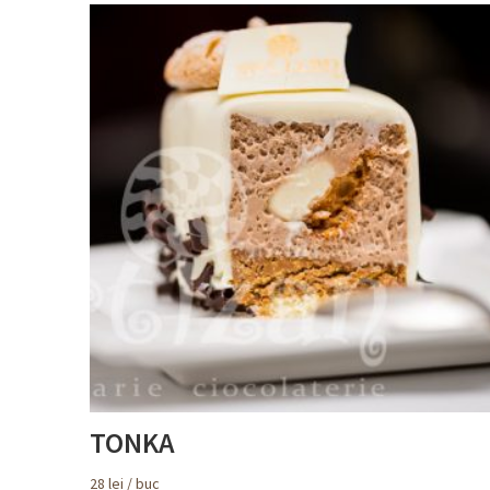
TONKA
28
lei
/ buc