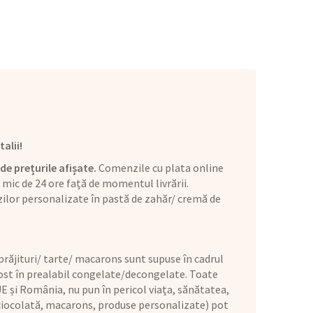
alii!
de prețurile afișate.
Comenzile cu plata online
mic de 24 ore față de momentul livrării.
ilor personalizate în pastă de zahăr/ cremă de
răjituri/ tarte/ macarons sunt supuse în cadrul
 fost în prealabil congelate/decongelate. Toate
E și România, nu pun în pericol viața, sănătatea,
 ciocolată, macarons, produse personalizate) pot