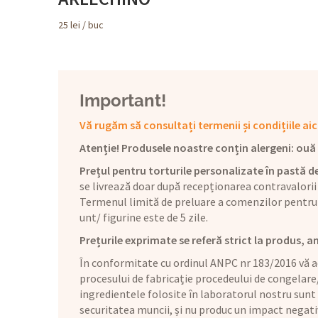
25
lei
/ buc
Important!
Vă rugăm să consultați termenii și condițiile aic
Atenție! Produsele noastre conțin alergeni: ouă (1
Prețul pentru torturile personalizate în pastă de
se livrează doar după recepționarea contravalorii
Termenul limită de preluare a comenzilor pentru 
unt/ figurine este de 5 zile.
Prețurile exprimate se referă strict la produs, a
În conformitate cu ordinul ANPC nr 183/2016 vă ad
procesului de fabricație procedeului de congelare
ingredientele folosite în laboratorul nostru sunt
securitatea muncii, și nu produc un impact negat