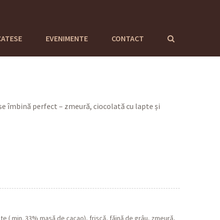
CATESE
EVENIMENTE
CONTACT
se îmbină perfect – zmeură, ciocolată cu lapte și
pte ( min. 33% masă de cacao), frișcă, făină de grâu, zmeură,