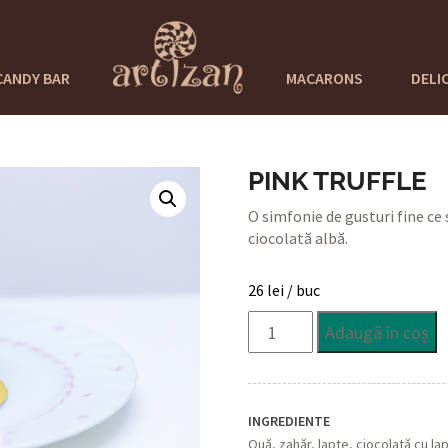
CANDY BAR
MACARONS
DELI
PINK TRUFFLE
O simfonie de gusturi fine ce 
ciocolată albă.
26
lei
/ buc
Cantitate
Adaugă în coș
Pink
Truffle
INGREDIENTE
Ouă, zahăr, lapte, ciocolată cu la