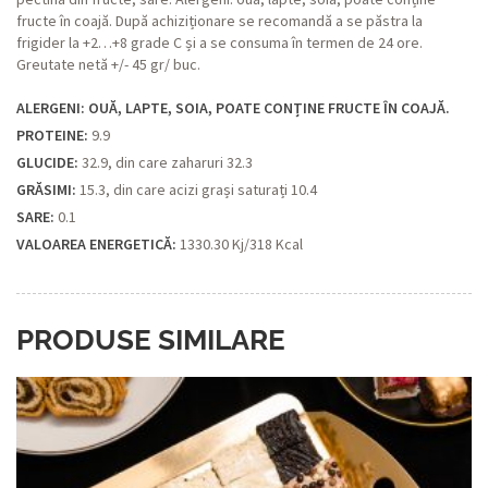
fructe în coajă. După achiziționare se recomandă a se păstra la
frigider la +2…+8 grade C și a se consuma în termen de 24 ore.
Greutate netă +/- 45 gr/ buc.
ALERGENI: OUĂ, LAPTE, SOIA, POATE CONȚINE FRUCTE ÎN COAJĂ.
PROTEINE:
9.9
GLUCIDE:
32.9, din care zaharuri 32.3
GRĂSIMI:
15.3, din care acizi grași saturați 10.4
SARE:
0.1
VALOAREA ENERGETICĂ:
1330.30 Kj/318 Kcal
PRODUSE SIMILARE