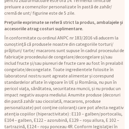
pentru ziua următoare este ora 14. Termenul limită de
preluare a comenzilor personalizate în pastă de zahăr/
cremă de unt/ figurine este de 5 zile.
Prețurile exprimate se referă strict la produs, ambalajele și
accesoriile atrag costuri suplimentare.
În conformitate cu ordinul ANPC nr 183/2016 vă aducem la
cunoștință că produsele noastre din categoriile torturi/
prăjituri/ tarte/ macarons sunt supuse în cadrul procesului de
fabricație procedeului de congelare/decongelare și/sau
includ fructe și/sau piureuri de fructe care au fost în prealabil
congelate/decongelate. Toate ingredientele folosite în
laboratorul nostru sunt agreate alimentar și corespund
standardelor aflate în vigoare în UE și România, nu pun în
pericol viața, sănătatea, securitatea muncii, și nu produc un
impact negativ asupra mediului. Anumite produse (decoruri
din pastă zahăr sau ciocolată, macarons, produse
personalizate) pot conține coloranți care pot afecta negativ
atenția copiilor (hiperactivitate) : E110 – galben/portocaliu,
E104 – galben, E122 – azorubină, E129 – roșu allura, E 102 –
tartrazină, E124 – roșu ponceau 4R. Conform legislației în