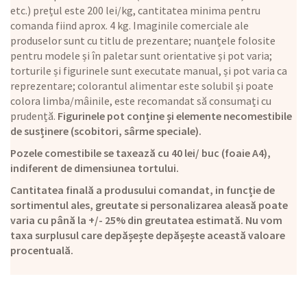
etc.) prețul este 200 lei/kg, cantitatea minima pentru
comanda fiind aprox. 4 kg. Imaginile comerciale ale
produselor sunt cu titlu de prezentare; nuanțele folosite
pentru modele și în paletar sunt orientative și pot varia;
torturile și figurinele sunt executate manual, și pot varia ca
reprezentare; colorantul alimentar este solubil și poate
colora limba/mâinile, este recomandat să consumați cu
prudență.
Figurinele pot conține și elemente necomestibile
de susținere (scobitori, sârme speciale).
Pozele comestibile se taxează cu 40 lei/ buc (foaie A4),
indiferent de dimensiunea tortului.
Cantitatea finală a produsului comandat, in funcție de
sortimentul ales, greutate si personalizarea aleasă poate
varia cu până la +/- 25% din greutatea estimată. Nu vom
taxa surplusul care depășește depășește această valoare
procentuală.