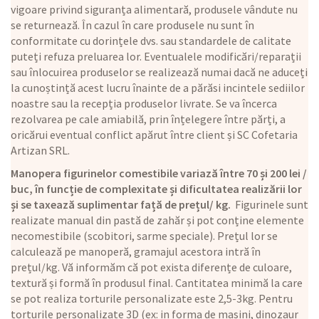
vigoare privind siguranța alimentară, produsele vândute nu
se returnează. În cazul în care produsele nu sunt în
conformitate cu dorințele dvs. sau standardele de calitate
puteți refuza preluarea lor. Eventualele modificări/reparații
sau înlocuirea produselor se realizează numai dacă ne aduceți
la cunoștință acest lucru înainte de a părăsi incintele sediilor
noastre sau la recepția produselor livrate. Se va încerca
rezolvarea pe cale amiabilă, prin înțelegere între părți, a
oricărui eventual conflict apărut între client și SC Cofetaria
Artizan SRL.
Manopera figurinelor comestibile variază între 70 și 200 lei /
buc, în funcție de complexitate și dificultatea realizării lor
și se taxează suplimentar față de prețul/ kg.
Figurinele sunt
realizate manual din pastă de zahăr și pot conține elemente
necomestibile (scobitori, sarme speciale). Prețul lor se
calculează pe manoperă, gramajul acestora intră în
prețul/kg. Vă informăm că pot exista diferențe de culoare,
textură și formă în produsul final. Cantitatea minimă la care
se pot realiza torturile personalizate este 2,5-3kg. Pentru
torturile personalizate 3D (ex: in forma de masini, dinozaur