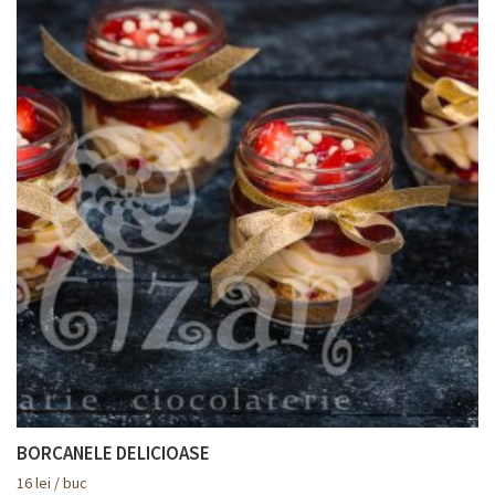
BORCANELE DELICIOASE
16
lei
/ buc