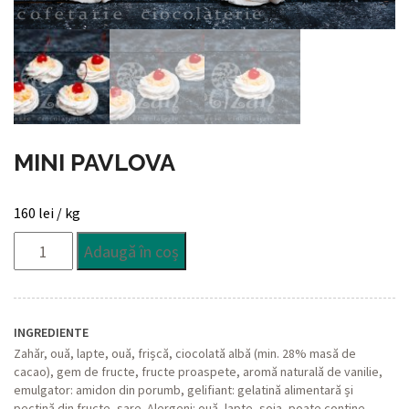
MINI PAVLOVA
160
lei
/ kg
Cantitate
Adaugă în coș
Mini
Pavlova
INGREDIENTE
Zahăr, ouă, lapte, ouă, frișcă, ciocolată albă (min. 28% masă de
cacao), gem de fructe, fructe proaspete, aromă naturală de vanilie,
emulgator: amidon din porumb, gelifiant: gelatină alimentară și
pectină din fructe, sare. Alergeni: ouă, lapte, soia, poate conține