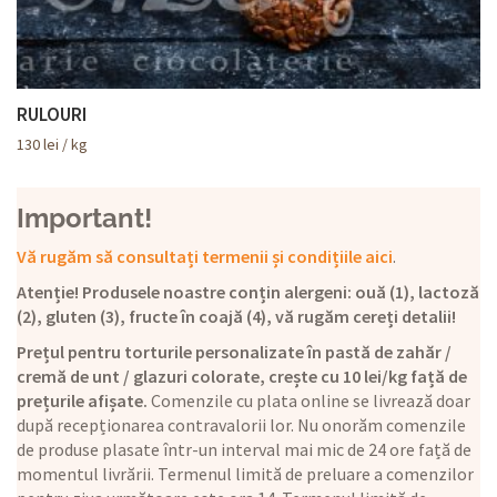
RULOURI
130
lei
/ kg
Important!
Vă rugăm să consultați termenii și condițiile aici
.
Atenție! Produsele noastre conțin alergeni: ouă (1), lactoză
(2), gluten (3), fructe în coajă (4), vă rugăm cereți detalii!
Prețul pentru torturile personalizate în pastă de zahăr /
cremă de unt / glazuri colorate, crește cu 10 lei/kg față de
prețurile afișate.
Comenzile cu plata online se livrează doar
după recepționarea contravalorii lor. Nu onorăm comenzile
de produse plasate într-un interval mai mic de 24 ore față de
momentul livrării. Termenul limită de preluare a comenzilor