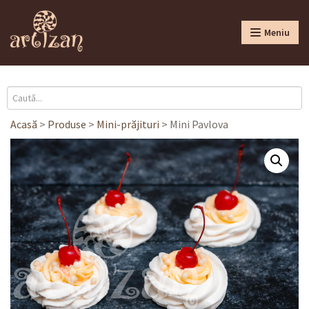
Meniu
Acasă
>
Produse
>
Mini-prăjituri
>
Mini Pavlova