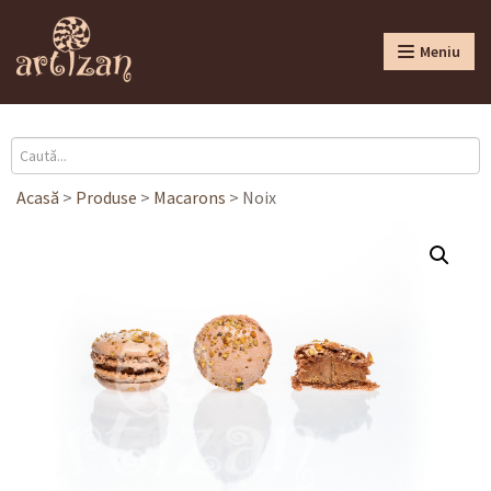
Meniu
Acasă
>
Produse
>
Macarons
>
Noix