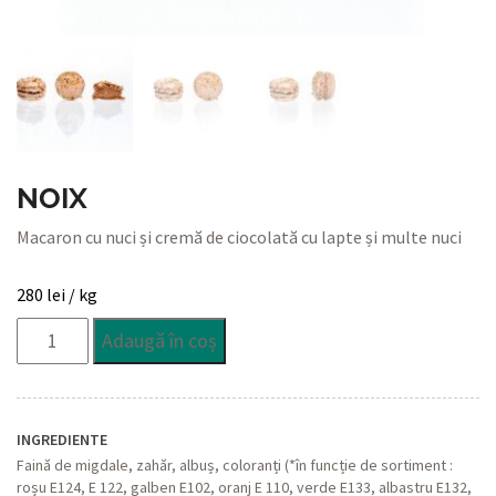
NOIX
Macaron cu nuci și cremă de ciocolată cu lapte și multe nuci
280
lei
/ kg
Cantitate
Adaugă în coș
Noix
INGREDIENTE
Faină de migdale, zahăr, albuș, coloranți (*în funcție de sortiment :
roșu E124, E 122, galben E102, oranj E 110, verde E133, albastru E132,