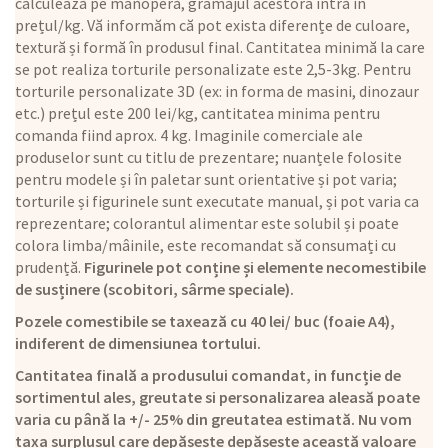
calculează pe manoperă, gramajul acestora intră în
prețul/kg. Vă informăm că pot exista diferențe de culoare,
textură și formă în produsul final. Cantitatea minimă la care
se pot realiza torturile personalizate este 2,5-3kg. Pentru
torturile personalizate 3D (ex: in forma de masini, dinozaur
etc.) prețul este 200 lei/kg, cantitatea minima pentru
comanda fiind aprox. 4 kg. Imaginile comerciale ale
produselor sunt cu titlu de prezentare; nuanțele folosite
pentru modele și în paletar sunt orientative și pot varia;
torturile și figurinele sunt executate manual, și pot varia ca
reprezentare; colorantul alimentar este solubil și poate
colora limba/mâinile, este recomandat să consumați cu
prudență.
Figurinele pot conține și elemente necomestibile
de susținere (scobitori, sârme speciale).
Pozele comestibile se taxează cu 40 lei/ buc (foaie A4),
indiferent de dimensiunea tortului.
Cantitatea finală a produsului comandat, in funcție de
sortimentul ales, greutate si personalizarea aleasă poate
varia cu până la +/- 25% din greutatea estimată. Nu vom
taxa surplusul care depășește depășește această valoare