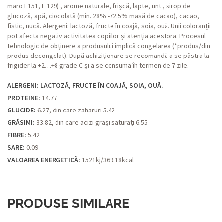
maro E151, E 129) , arome naturale, frișcă, lapte, unt , sirop de
glucoză, apă, ciocolată (min. 28% -72.5% masă de cacao), cacao,
fistic, nucă. Alergeni: lactoză, fructe în coajă, soia, ouă. Unii coloranții
pot afecta negativ activitatea copiilor și atenția acestora. Procesul
tehnologic de obținere a produsului implică congelarea (*produs/din
produs decongelat). După achiziționare se recomandă a se păstra la
frigider la +2…+8 grade C și a se consuma în termen de 7 zile.
ALERGENI: LACTOZĂ, FRUCTE ÎN COAJĂ, SOIA, OUĂ.
PROTEINE:
14.77
GLUCIDE:
6.27, din care zaharuri 5.42
GRĂSIMI:
33.82, din care acizi grași saturați 6.55
FIBRE:
5.42
SARE:
0.09
VALOAREA ENERGETICĂ:
1521kj/369.18kcal
PRODUSE SIMILARE