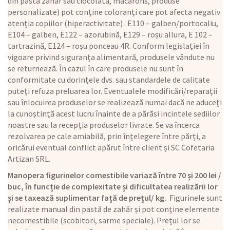
din pastă zahăr sau ciocolată, macarons, produse
personalizate) pot conține coloranți care pot afecta negativ
atenția copiilor (hiperactivitate) : E110 – galben/portocaliu,
E104 – galben, E122 – azorubină, E129 – roșu allura, E 102 –
tartrazină, E124 – roșu ponceau 4R. Conform legislației în
vigoare privind siguranța alimentară, produsele vândute nu
se returnează. În cazul în care produsele nu sunt în
conformitate cu dorințele dvs. sau standardele de calitate
puteți refuza preluarea lor. Eventualele modificări/reparații
sau înlocuirea produselor se realizează numai dacă ne aduceți
la cunoștință acest lucru înainte de a părăsi incintele sediilor
noastre sau la recepția produselor livrate. Se va încerca
rezolvarea pe cale amiabilă, prin înțelegere între părți, a
oricărui eventual conflict apărut între client și SC Cofetaria
Artizan SRL.
Manopera figurinelor comestibile variază între 70 și 200 lei /
buc, în funcție de complexitate și dificultatea realizării lor
și se taxează suplimentar față de prețul/ kg.
Figurinele sunt
realizate manual din pastă de zahăr și pot conține elemente
necomestibile (scobitori, sarme speciale). Prețul lor se