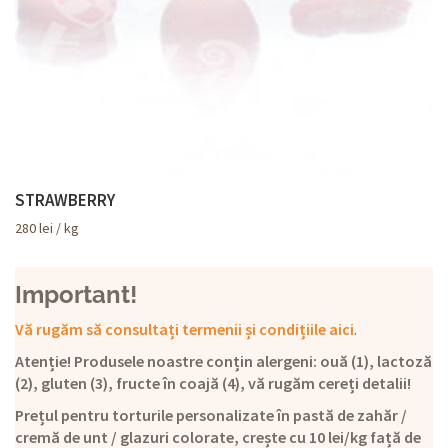
STRAWBERRY
280
lei
/ kg
Important!
Vă rugăm să consultați termenii și condițiile aici
.
Atenție! Produsele noastre conțin alergeni: ouă (1), lactoză
(2), gluten (3), fructe în coajă (4), vă rugăm cereți detalii!
Prețul pentru torturile personalizate în pastă de zahăr /
cremă de unt / glazuri colorate, crește cu 10 lei/kg față de