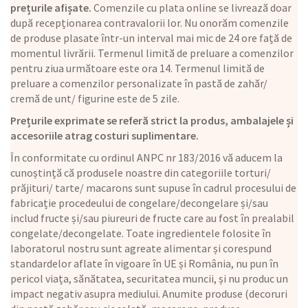
prețurile afișate.
Comenzile cu plata online se livrează doar
după recepționarea contravalorii lor. Nu onorăm comenzile
de produse plasate într-un interval mai mic de 24 ore față de
momentul livrării. Termenul limită de preluare a comenzilor
pentru ziua următoare este ora 14. Termenul limită de
preluare a comenzilor personalizate în pastă de zahăr/
cremă de unt/ figurine este de 5 zile.
Prețurile exprimate se referă strict la produs, ambalajele și
accesoriile atrag costuri suplimentare.
În conformitate cu ordinul ANPC nr 183/2016 vă aducem la
cunoștință că produsele noastre din categoriile torturi/
prăjituri/ tarte/ macarons sunt supuse în cadrul procesului de
fabricație procedeului de congelare/decongelare și/sau
includ fructe și/sau piureuri de fructe care au fost în prealabil
congelate/decongelate. Toate ingredientele folosite în
laboratorul nostru sunt agreate alimentar și corespund
standardelor aflate în vigoare în UE și România, nu pun în
pericol viața, sănătatea, securitatea muncii, și nu produc un
impact negativ asupra mediului. Anumite produse (decoruri