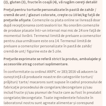
(2), gluten (3), fructe în coajă (4), vă rugăm cereți detalii!
Prețul pentru torturile personalizate în pastă de zahăr /
cremă de unt / glazuri colorate, crește cu 10 lei/kg față de
prețurile afișate.
Comenzile cu plata online se livrează doar
după recepționarea contravalorii lor. Nu onorăm comenzile
de produse plasate într-un interval mai mic de 24 ore față de
momentul livrării. Termenul limită de preluare a comenzilor
pentru ziua următoare este ora 14. Termenul limită de
preluare a comenzilor personalizate în pastă de zahăr/
cremă de unt/ figurine este de 5 zile.
Prețurile exprimate se referă strict la produs, ambalajele și
accesoriile atrag costuri suplimentare.
În conformitate cu ordinul ANPC nr 183/2016 vă aducem la
cunoștință că produsele noastre din categoriile torturi/
prăjituri/ tarte/ macarons sunt supuse în cadrul procesului de
fabricație procedeului de congelare/decongelare și/sau
includ fructe și/sau piureuri de fructe care au fost în prealabil
congelate/decongelate. Toate ingredientele folosite în
laboratorul nostru sunt agreate alimentar și corespund