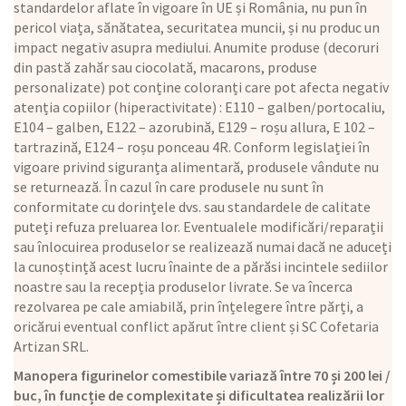
standardelor aflate în vigoare în UE și România, nu pun în
pericol viața, sănătatea, securitatea muncii, și nu produc un
impact negativ asupra mediului. Anumite produse (decoruri
din pastă zahăr sau ciocolată, macarons, produse
personalizate) pot conține coloranți care pot afecta negativ
atenția copiilor (hiperactivitate) : E110 – galben/portocaliu,
E104 – galben, E122 – azorubină, E129 – roșu allura, E 102 –
tartrazină, E124 – roșu ponceau 4R. Conform legislației în
vigoare privind siguranța alimentară, produsele vândute nu
se returnează. În cazul în care produsele nu sunt în
conformitate cu dorințele dvs. sau standardele de calitate
puteți refuza preluarea lor. Eventualele modificări/reparații
sau înlocuirea produselor se realizează numai dacă ne aduceți
la cunoștință acest lucru înainte de a părăsi incintele sediilor
noastre sau la recepția produselor livrate. Se va încerca
rezolvarea pe cale amiabilă, prin înțelegere între părți, a
oricărui eventual conflict apărut între client și SC Cofetaria
Artizan SRL.
Manopera figurinelor comestibile variază între 70 și 200 lei /
buc, în funcție de complexitate și dificultatea realizării lor