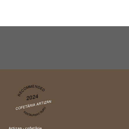
RECOMMENDED
2024
COFETĂRIA ARTIZAN
RESTAURANT GURU
Artizan - cofetărie