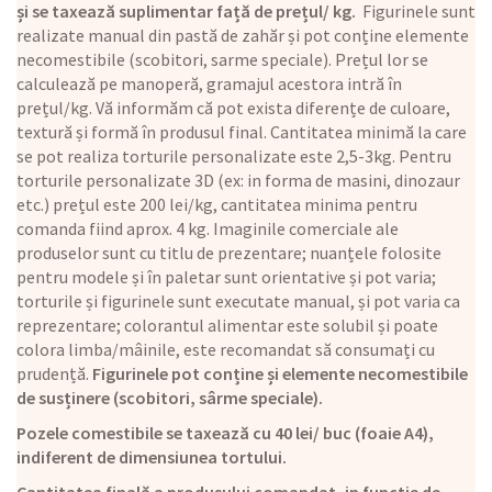
și se taxează suplimentar față de prețul/ kg.
Figurinele sunt
realizate manual din pastă de zahăr și pot conține elemente
necomestibile (scobitori, sarme speciale). Prețul lor se
calculează pe manoperă, gramajul acestora intră în
prețul/kg. Vă informăm că pot exista diferențe de culoare,
textură și formă în produsul final. Cantitatea minimă la care
se pot realiza torturile personalizate este 2,5-3kg. Pentru
torturile personalizate 3D (ex: in forma de masini, dinozaur
etc.) prețul este 200 lei/kg, cantitatea minima pentru
comanda fiind aprox. 4 kg. Imaginile comerciale ale
produselor sunt cu titlu de prezentare; nuanțele folosite
pentru modele și în paletar sunt orientative și pot varia;
torturile și figurinele sunt executate manual, și pot varia ca
reprezentare; colorantul alimentar este solubil și poate
colora limba/mâinile, este recomandat să consumați cu
prudență.
Figurinele pot conține și elemente necomestibile
de susținere (scobitori, sârme speciale).
Pozele comestibile se taxează cu 40 lei/ buc (foaie A4),
indiferent de dimensiunea tortului.
Cantitatea finală a produsului comandat, in funcție de