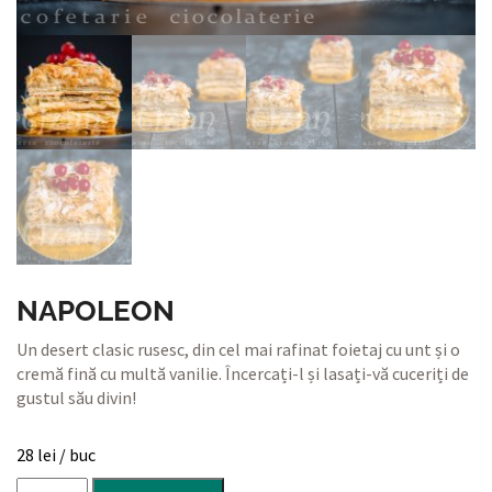
NAPOLEON
Un desert clasic rusesc, din cel mai rafinat foietaj cu unt și o
cremă fină cu multă vanilie. Încercați-l și lasați-vă cuceriți de
gustul său divin!
28
lei
/ buc
Cantitate