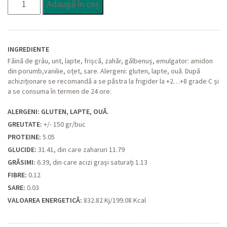
Adaugă în coș
Napoleon
INGREDIENTE
Făină de grâu, unt, lapte, frișcă, zahăr, gălbenuș, emulgator: amidon
din porumb,vanilie, oțet, sare. Alergeni: gluten, lapte, ouă. După
achiziționare se recomandă a se păstra la frigider la +2…+8 grade C și
a se consuma în termen de 24 ore.
ALERGENI: GLUTEN, LAPTE, OUĂ.
GREUTATE:
+/- 150 gr/buc
PROTEINE:
5.05
GLUCIDE:
31.41, din care zaharuri 11.79
GRĂSIMI:
6.39, din care acizi grași saturați 1.13
FIBRE:
0.12
SARE:
0.03
VALOAREA ENERGETICĂ:
832.82 Kj/199.08 Kcal