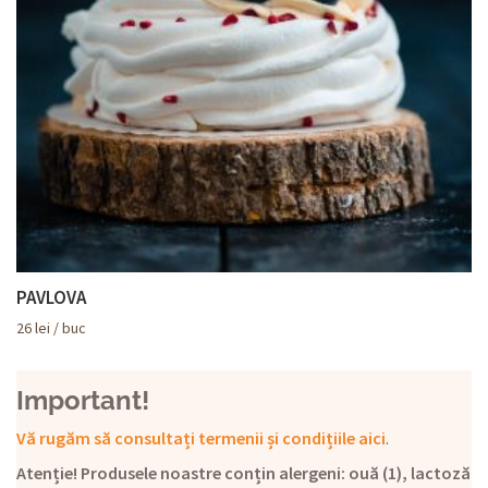
PAVLOVA
26
lei
/ buc
Important!
Vă rugăm să consultați termenii și condițiile aici
.
Atenție! Produsele noastre conțin alergeni: ouă (1), lactoză