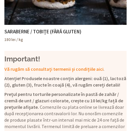
SARABERNE / TOBIȚE (FĂRĂ GLUTEN)
180
lei
/ kg
Important!
Vă rugăm să consultați termenii și condițiile aici
.
Atenție! Produsele noastre conțin alergeni: ouă (1), lactoză
(2), gluten (3), fructe în coajă (4), vă rugăm cereți detalii!
Prețul pentru torturile personalizate în pastă de zahăr /
cremă de unt / glazuri colorate, crește cu 10 lei/kg față de
prețurile afișate.
Comenzile cu plata online se livrează doar
după recepționarea contravalorii lor. Nu onorăm comenzile
de produse plasate într-un interval mai mic de 24 ore față de
momentul livrării. Termenul limită de preluare a comenzilor