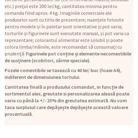
etc.) prețul este 200 lei/kg, cantitatea minima pentru
comanda fiind aprox. 4 kg. Imaginile comerciale ale
produselor sunt cu titlu de prezentare; nuanțele folosite
pentru modele și în paletar sunt orientative și pot varia;
torturile și figurinele sunt executate manual, și pot varia ca
reprezentare; colorantul alimentar este solubil și poate
colora limba/mâinile, este recomandat să consumați cu
prudență.
Figurinele pot conține și elemente necomestibile
de susținere (scobitori, sârme speciale).
Pozele comestibile se taxează cu 40 lei/ buc (foaie A4),
indiferent de dimensiunea tortului.
Cantitatea finală a produsului comandat, in funcție de
sortimentul ales, greutate si personalizarea aleasă poate
varia cu până la +/- 25% din greutatea estimată. Nu vom
taxa surplusul care depășește depășește această valoare
procentuală.