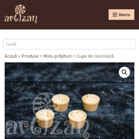
Meniu
Acasă
>
Produse
>
Mini-prăjituri
>
Cupe de ciocolată