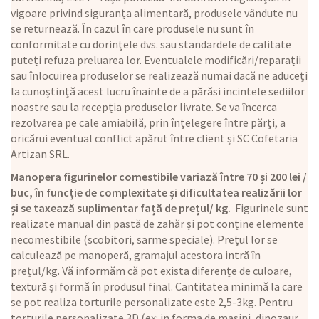
vigoare privind siguranța alimentară, produsele vândute nu
se returnează. În cazul în care produsele nu sunt în
conformitate cu dorințele dvs. sau standardele de calitate
puteți refuza preluarea lor. Eventualele modificări/reparații
sau înlocuirea produselor se realizează numai dacă ne aduceți
la cunoștință acest lucru înainte de a părăsi incintele sediilor
noastre sau la recepția produselor livrate. Se va încerca
rezolvarea pe cale amiabilă, prin înțelegere între părți, a
oricărui eventual conflict apărut între client și SC Cofetaria
Artizan SRL.
Manopera figurinelor comestibile variază între 70 și 200 lei /
buc, în funcție de complexitate și dificultatea realizării lor
și se taxează suplimentar față de prețul/ kg.
Figurinele sunt
realizate manual din pastă de zahăr și pot conține elemente
necomestibile (scobitori, sarme speciale). Prețul lor se
calculează pe manoperă, gramajul acestora intră în
prețul/kg. Vă informăm că pot exista diferențe de culoare,
textură și formă în produsul final. Cantitatea minimă la care
se pot realiza torturile personalizate este 2,5-3kg. Pentru
torturile personalizate 3D (ex: in forma de masini, dinozaur