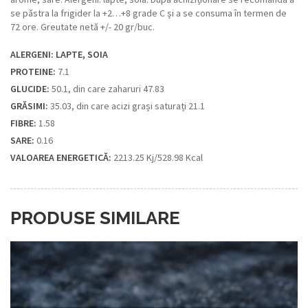
se păstra la frigider la +2…+8 grade C și a se consuma în termen de
72 ore. Greutate netă +/- 20 gr/buc.
ALERGENI: LAPTE, SOIA
PROTEINE:
7.1
GLUCIDE:
50.1, din care zaharuri 47.83
GRĂSIMI:
35.03, din care acizi grași saturați 21.1
FIBRE:
1.58
SARE:
0.16
VALOAREA ENERGETICĂ:
2213.25 Kj/528.98 Kcal
PRODUSE SIMILARE