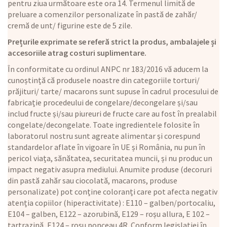
pentru ziua următoare este ora 14. Termenul limită de
preluare a comenzilor personalizate în pastă de zahăr/
cremă de unt/ figurine este de 5 zile.
Prețurile exprimate se referă strict la produs, ambalajele și
accesoriile atrag costuri suplimentare.
În conformitate cu ordinul ANPC nr 183/2016 vă aducem la
cunoștință că produsele noastre din categoriile torturi/
prăjituri/ tarte/ macarons sunt supuse în cadrul procesului de
fabricație procedeului de congelare/decongelare și/sau
includ fructe și/sau piureuri de fructe care au fost în prealabil
congelate/decongelate. Toate ingredientele folosite în
laboratorul nostru sunt agreate alimentar și corespund
standardelor aflate în vigoare în UE și România, nu pun în
pericol viața, sănătatea, securitatea muncii, și nu produc un
impact negativ asupra mediului. Anumite produse (decoruri
din pastă zahăr sau ciocolată, macarons, produse
personalizate) pot conține coloranți care pot afecta negativ
atenția copiilor (hiperactivitate) : E110 – galben/portocaliu,
E104 – galben, E122 – azorubină, E129 – roșu allura, E 102 –
tartrazină, E124 – roșu ponceau 4R. Conform legislației în