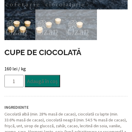
CUPE DE CIOCOLATĂ
160
lei
/ kg
Cantitate
Adaugă în coș
Cupe
de
ciocolată
INGREDIENTE
Ciocolată albă (min. 28% masă de cacao), ciocolată cu lapte (min.
33.6% masă de cacao), ciocolată neagră (min. 54.5 % masă de cacao),
frișcă, unt, sirop de glucoză, zahăr, cacao, lecitină din soia, vanilie,
arome, sare. Alergeni: lapte, soia. După achiziționare se recomandă a