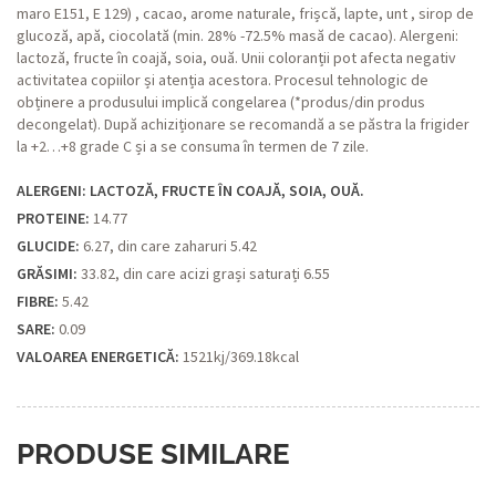
maro E151, E 129) , cacao, arome naturale, frișcă, lapte, unt , sirop de
glucoză, apă, ciocolată (min. 28% -72.5% masă de cacao). Alergeni:
lactoză, fructe în coajă, soia, ouă. Unii coloranții pot afecta negativ
activitatea copiilor și atenția acestora. Procesul tehnologic de
obținere a produsului implică congelarea (*produs/din produs
decongelat). După achiziționare se recomandă a se păstra la frigider
la +2…+8 grade C și a se consuma în termen de 7 zile.
ALERGENI: LACTOZĂ, FRUCTE ÎN COAJĂ, SOIA, OUĂ.
PROTEINE:
14.77
GLUCIDE:
6.27, din care zaharuri 5.42
GRĂSIMI:
33.82, din care acizi grași saturați 6.55
FIBRE:
5.42
SARE:
0.09
VALOAREA ENERGETICĂ:
1521kj/369.18kcal
PRODUSE SIMILARE