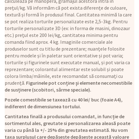
calculează pe manoperă, gramajul acestora intră în
prețul/kg. Vă informăm că pot exista diferențe de culoare,
textură și formă în produsul final. Cantitatea minimă la care
se pot realiza torturile personalizate este 2,5-3kg. Pentru
torturile personalizate 3D (ex: in forma de masini, dinozaur
etc.) prețul este 200 lei/kg, cantitatea minima pentru
comanda fiind aprox. 4 kg. Imaginile comerciale ale
produselor sunt cu titlu de prezentare; nuanțele folosite
pentru modele și în paletar sunt orientative și pot varia;
torturile și figurinele sunt executate manual, și pot varia ca
reprezentare; colorantul alimentar este solubil și poate
colora limba/mâinile, este recomandat să consumați cu
prudență.
Figurinele pot conține și elemente necomestibile
de susținere (scobitori, sârme speciale).
Pozele comestibile se taxează cu 40 lei/ buc (foaie A4),
indiferent de dimensiunea tortului.
Cantitatea finală a produsului comandat, in funcție de
sortimentul ales, greutate si personalizarea aleasă poate
varia cu până la +/- 25% din greutatea estimată. Nu vom
taxa surplusul care depășește depășește această valoare