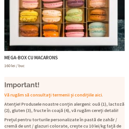
MEGA-BOX CU MACARONS
160
lei
/ buc
Important!
Vă rugăm să consultați termenii și condițiile aici
.
Atenție! Produsele noastre conțin alergeni: ouă (1), lactoză
(2), gluten (3), fructe în coajă (4), vă rugăm cereți detalii!
Prețul pentru torturile personalizate în pastă de zahăr /
cremă de unt / glazuri colorate, crește cu 10 lei/kg față de