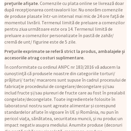
prețurile afișate.
Comenzile cu plata online se livrează doar
după recepționarea contravalorii lor. Nu onorăm comenzile
de produse plasate într-un interval mai mic de 24 ore față de
momentul livrării. Termenul limită de preluare a comenzilor
pentru ziua următoare este ora 14. Termenul limită de
preluare a comenzilor personalizate în pastă de zahăr/
cremă de unt/ figurine este de 5 zile.
Prețurile exprimate se referă strict la produs, ambalajele și
accesoriile atrag costuri suplimentare.
În conformitate cu ordinul ANPC nr 183/2016 vă aducem la
cunoștință că produsele noastre din categoriile torturi/
prăjituri/ tarte/ macarons sunt supuse în cadrul procesului de
fabricație procedeului de congelare/decongelare și/sau
includ fructe și/sau piureuri de fructe care au fost în prealabil
congelate/decongelate. Toate ingredientele folosite în
laboratorul nostru sunt agreate alimentar și corespund
standardelor aflate în vigoare în UE și România, nu pun în
pericol viața, sănătatea, securitatea muncii, și nu produc un
impact negativ asupra mediului. Anumite produse (decoruri