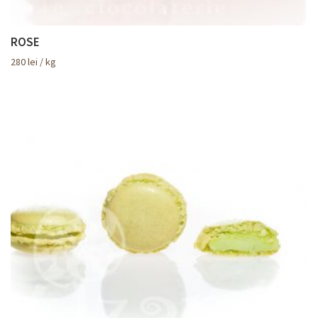
ROSE
280
lei
/ kg