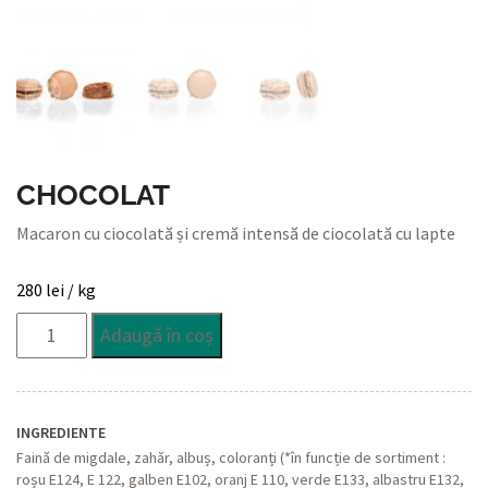
CHOCOLAT
Macaron cu ciocolată și cremă intensă de ciocolată cu lapte
280
lei
/ kg
Cantitate
Adaugă în coș
Chocolat
INGREDIENTE
Faină de migdale, zahăr, albuș, coloranți (*în funcție de sortiment :
roșu E124, E 122, galben E102, oranj E 110, verde E133, albastru E132,