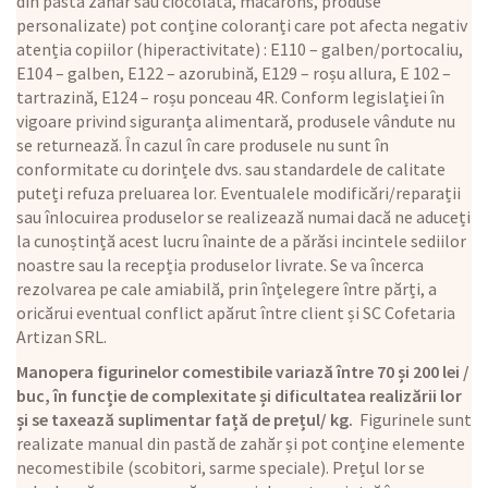
din pastă zahăr sau ciocolată, macarons, produse
personalizate) pot conține coloranți care pot afecta negativ
atenția copiilor (hiperactivitate) : E110 – galben/portocaliu,
E104 – galben, E122 – azorubină, E129 – roșu allura, E 102 –
tartrazină, E124 – roșu ponceau 4R. Conform legislației în
vigoare privind siguranța alimentară, produsele vândute nu
se returnează. În cazul în care produsele nu sunt în
conformitate cu dorințele dvs. sau standardele de calitate
puteți refuza preluarea lor. Eventualele modificări/reparații
sau înlocuirea produselor se realizează numai dacă ne aduceți
la cunoștință acest lucru înainte de a părăsi incintele sediilor
noastre sau la recepția produselor livrate. Se va încerca
rezolvarea pe cale amiabilă, prin înțelegere între părți, a
oricărui eventual conflict apărut între client și SC Cofetaria
Artizan SRL.
Manopera figurinelor comestibile variază între 70 și 200 lei /
buc, în funcție de complexitate și dificultatea realizării lor
și se taxează suplimentar față de prețul/ kg.
Figurinele sunt
realizate manual din pastă de zahăr și pot conține elemente
necomestibile (scobitori, sarme speciale). Prețul lor se