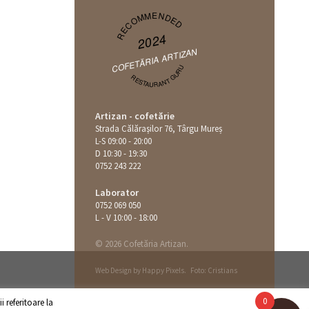
RECOMMENDED
2024
COFETĂRIA ARTIZAN
RESTAURANT GURU
Artizan - cofetărie
Strada Călăraşilor 76, Târgu Mureș
L-S 09:00 - 20:00
D 10:30 - 19:30
0752 243 222
Laborator
0752 069 050
L - V 10:00 - 18:00
© 2026 Cofetăria Artizan.
Web Design by
Happy Pixels
.
Foto: Cristians
0
 referitoare la