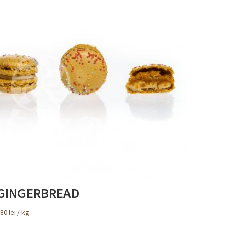
GINGERBREAD
280
lei
/ kg