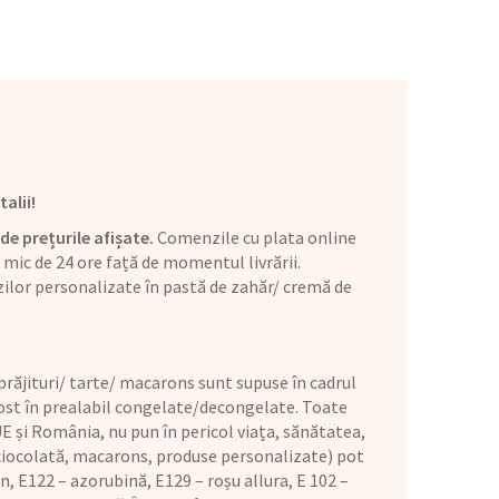
alii!
de prețurile afișate.
Comenzile cu plata online
mic de 24 ore față de momentul livrării.
ilor personalizate în pastă de zahăr/ cremă de
răjituri/ tarte/ macarons sunt supuse în cadrul
 fost în prealabil congelate/decongelate. Toate
E și România, nu pun în pericol viața, sănătatea,
 ciocolată, macarons, produse personalizate) pot
n, E122 – azorubină, E129 – roșu allura, E 102 –