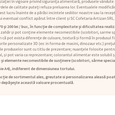
lației în vigoare privind siguranța alimentară, produsele vândute n
dele de calitate puteți refuza preluarea lor. Eventualele modificăr
t lucru înainte de a părăsi incintele sediilor noastre sau la recepț
rui eventual conflict apărut între client și SC Cofetaria Artizan SRL.
și 200 lei / buc, în funcție de complexitate și dificultatea realiz
 zahăr și pot conține elemente necomestibile (scobitori, sarme sp
că pot exista diferențe de culoare, textură și formă în produsul fi
rile personalizate 3D (ex: in forma de masini, dinozaur etc.) preț
le produselor sunt cu titlu de prezentare; nuanțele folosite pentru
ual, și pot varia ca reprezentare; colorantul alimentar este solubi
 și elemente necomestibile de susținere (scobitori, sârme specia
ie A4), indiferent de dimensiunea tortului.
cție de sortimentul ales, greutate si personalizarea aleasă poat
e depășește această valoare procentuală.