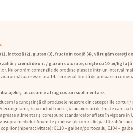
i
.
), lactoză (2), gluten (3), fructe în coajă (4), vă rugăm cereți det
 zahăr / cremă de unt / glazuri colorate, crește cu 10 lei/kg față 
 lor. Nu onorăm comenzile de produse plasate într-un interval mai 
ziua următoare este ora 14. Termenul limită de preluare a comenz
mbalajele și accesoriile atrag costuri suplimentare.
ucem la cunoștință că produsele noastre din categoriile torturi/ p
/decongelare și/sau includ fructe și/sau piureuri de fructe care au
 agreate alimentar și corespund standardelor aflate în vigoare în U
iv asupra mediului. Anumite produse (decoruri din pastă zahăr sau
copiilor (hiperactivitate) : E110 – galben/portocaliu, E104 – galbe