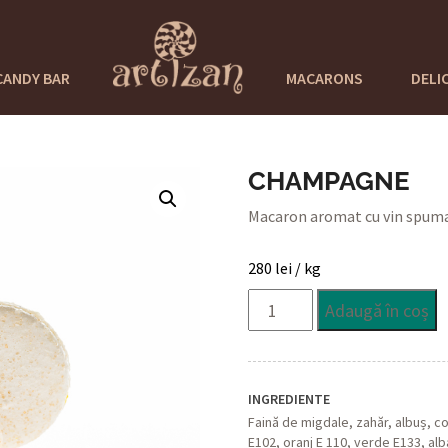
CANDY BAR
MACARONS
DELI
CHAMPAGNE
Macaron aromat cu vin spum
280
lei
/ kg
Cantitate
Adaugă în coș
Champagne
INGREDIENTE
Faină de migdale, zahăr, albuș, co
E102, oranj E 110, verde E133, alb