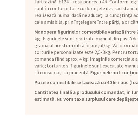
tartrazină, E124 – roșu ponceau 4R. Conform legis
sunt în conformitate cu dorințele dvs. sau standar
realizează numai dacă ne aduceți la cunoștință aces
cale amiabilă, prin înțelegere între părți, a orică
Manopera figurinelor comestibile variază între 70 
kg.
Figurinele sunt realizate manual din pastă de
gramajul acestora intră în prețul/kg. Vă informăm 
torturile personalizate este 2,5-3kg. Pentru tortu
comanda fiind aprox. 4 kg. Imaginile comerciale a
varia; torturile și figurinele sunt executate man
să consumați cu prudență.
Figurinele pot conține
Pozele comestibile se taxează cu 40 lei/ buc (foa
Cantitatea finală a produsului comandat, in fun
estimată. Nu vom taxa surplusul care depășeșt