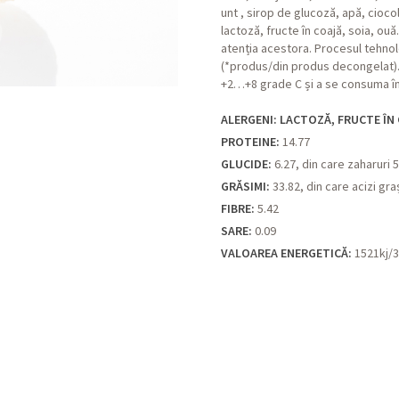
unt , sirop de glucoză, apă, cioc
lactoză, fructe în coajă, soia, ouă.
atenția acestora. Procesul tehnol
(*produs/din produs decongelat). 
+2…+8 grade C și a se consuma în
ALERGENI: LACTOZĂ, FRUCTE ÎN 
PROTEINE:
14.77
GLUCIDE:
6.27, din care zaharuri 5
GRĂSIMI:
33.82, din care acizi graș
FIBRE:
5.42
SARE:
0.09
VALOAREA ENERGETICĂ:
1521kj/3