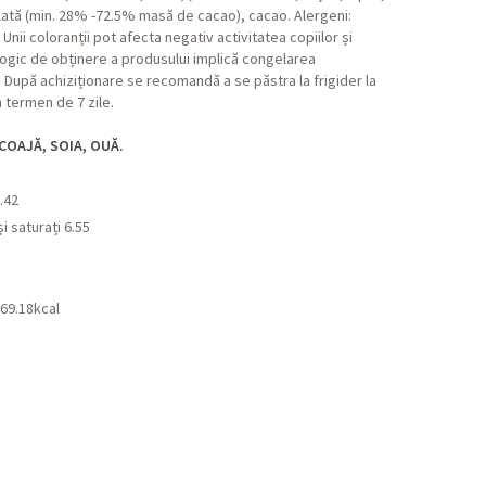
olată (min. 28% -72.5% masă de cacao), cacao. Alergeni:
 Unii coloranții pot afecta negativ activitatea copiilor și
ogic de obținere a produsului implică congelarea
După achiziționare se recomandă a se păstra la frigider la
 termen de 7 zile.
COAJĂ, SOIA, OUĂ.
.42
i saturați 6.55
69.18kcal