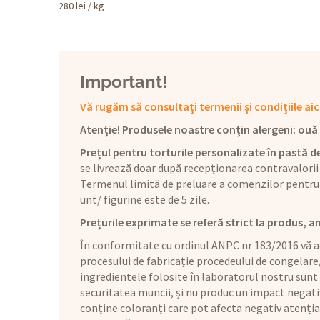
280
lei
/ kg
Important!
Vă rugăm să consultați termenii și condițiile aic
Atenție! Produsele noastre conțin alergeni: ouă (1
Prețul pentru torturile personalizate în pastă de
se livrează doar după recepționarea contravalorii
Termenul limită de preluare a comenzilor pentru 
unt/ figurine este de 5 zile.
Prețurile exprimate se referă strict la produs, a
În conformitate cu ordinul ANPC nr 183/2016 vă ad
procesului de fabricație procedeului de congelare
ingredientele folosite în laboratorul nostru sunt
securitatea muncii, și nu produc un impact negat
conține coloranți care pot afecta negativ atenția 