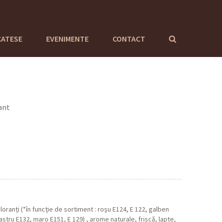
CATESE
EVENIMENTE
CONTACT
ant
loranți (*în funcție de sortiment : roșu E124, E 122, galben
astru E132, maro E151, E 129) , arome naturale, frișcă, lapte,