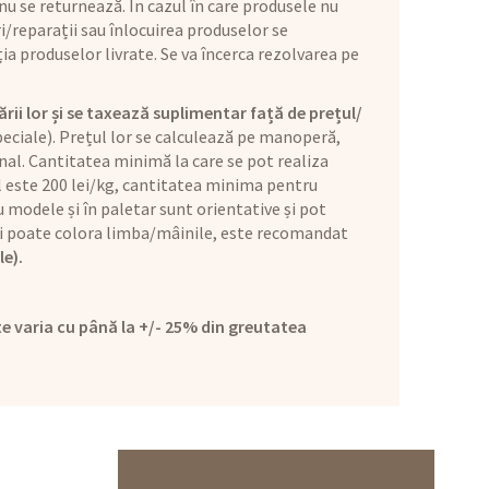
u se returnează. În cazul în care produsele nu
i/reparații sau înlocuirea produselor se
ia produselor livrate. Se va încerca rezolvarea pe
ării lor și se taxează suplimentar față de prețul/
eciale). Prețul lor se calculează pe manoperă,
nal. Cantitatea minimă la care se pot realiza
ul este 200 lei/kg, cantitatea minima pentru
 modele și în paletar sunt orientative și pot
l și poate colora limba/mâinile, este recomandat
le).
e varia cu până la +/- 25% din greutatea