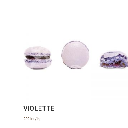
VIOLETTE
280
lei
/ kg