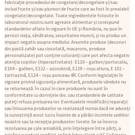
fabricație procedeului de congelare/decongelare și/sau
includ fructe și/sau piureuri de fructe care au fost în prealabil
congelate/decongelate. Toate ingredientele folosite în
laboratorul nostru sunt agreate alimentar și corespund
standardelor aflate în vigoare în UE și România, nu pun în
pericol viața, sănătatea, securitatea muncii, și nu produc un
impact negativ asupra mediului. Anumite produse (decoruri
din pastă zahăr sau ciocolată, macarons, produse
personalizate) pot conține coloranți care pot afecta negativ
atenția copiilor (hiperactivitate) : E110 – galben/portocaliu,
E104 – galben, E122 – azorubină, E129 – roșu allura, E 102 –
tartrazină, E124 – roșu ponceau 4R. Conform legislației în
vigoare privind siguranța alimentară, produsele vândute nu
se returnează. În cazul în care produsele nu sunt în
conformitate cu dorințele dvs. sau standardele de calitate
puteți refuza preluarea lor. Eventualele modificări/reparații
sau înlocuirea produselor se realizează numai dacă ne aduceți
la cunoștință acest lucru înainte de a părăsi incintele sediilor
noastre sau la recepția produselor livrate. Se va încerca
rezolvarea pe cale amiabilă, prin înțelegere între părți, a
oricărui eventual conflict apărut între client și SC Cofetaria