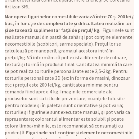
Artizan SRL.
Manopera figurinelor comestibile variază între 70 și 200 lei /
buc, în funcție de complexitate și dificultatea realizării lor
și se taxează suplimentar față de prețul/ kg.
Figurinele sunt
realizate manual din pastă de zahăr și pot conține elemente
necomestibile (scobitori, sarme speciale). Prețul lor se
calculează pe manoperă, gramajul acestora intră în
prețul/kg. Vă informăm că pot exista diferențe de culoare,
textură și formă în produsul final. Cantitatea minimă la care
se pot realiza torturile personalizate este 2,5-3kg. Pentru
torturile personalizate 3D (ex: in forma de masini, dinozaur
etc.) prețul este 200 lei/kg, cantitatea minima pentru
comanda fiind aprox. 4 kg. Imaginile comerciale ale
produselor sunt cu titlu de prezentare; nuanțele folosite
pentru modele și în paletar sunt orientative și pot varia;
torturile și figurinele sunt executate manual, și pot varia ca
reprezentare; colorantul alimentar este solubil și poate
colora limba/mâinile, este recomandat să consumați cu
prudență.
Figurinele pot conține și elemente necomestibile