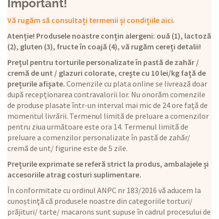
Important!
Vă rugăm să consultați termenii și condițiile aici
.
Atenție! Produsele noastre conțin alergeni: ouă (1), lactoză
(2), gluten (3), fructe în coajă (4), vă rugăm cereți detalii!
Prețul pentru torturile personalizate în pastă de zahăr /
cremă de unt / glazuri colorate, crește cu 10 lei/kg față de
prețurile afișate.
Comenzile cu plata online se livrează doar
după recepționarea contravalorii lor. Nu onorăm comenzile
de produse plasate într-un interval mai mic de 24 ore față de
momentul livrării. Termenul limită de preluare a comenzilor
pentru ziua următoare este ora 14. Termenul limită de
preluare a comenzilor personalizate în pastă de zahăr/
cremă de unt/ figurine este de 5 zile.
Prețurile exprimate se referă strict la produs, ambalajele și
accesoriile atrag costuri suplimentare.
În conformitate cu ordinul ANPC nr 183/2016 vă aducem la
cunoștință că produsele noastre din categoriile torturi/
prăjituri/ tarte/ macarons sunt supuse în cadrul procesului de