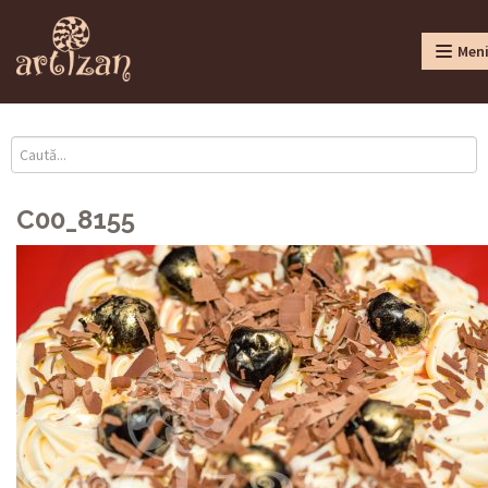
Men
C00_8155