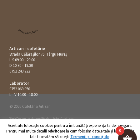
Restaurant Guru
Artizan - cofetărie
Strada Călăraşilor 76, Târgu Mureș
L-S 09:00 - 20:00
D 10:30 - 19:30
0752 243 222
Laborator
0752 069 050
L - V 10:00 - 18:00
© 2026 Cofetăria Artizan.
Web Design by
Happy Pixels
.
Foto: Cristians
Acest site foloseşte cookies pentru a îmbunătăți experiența ta de navigare.
0
Pentru mai multe detalii referitoare la cum folosim datele tale și la drepturile
tale te invităm să citești
Termenii și condițiile
.